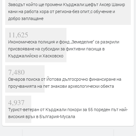
Заводът който ще промени Кърджали:шефът Аксер Шакир
кани на работа хора от региона-без опит,с обучение и
добро заплащане
11,625
Икономическа полиция и фонд „Земеделие“ са разкрили
присвояване на субсидии за фиктивни пасища в
Кърджалийско и Хасковско
7,480
Овчаров поиска от Йотова дългосрочно финансиране на
проучванията на пет знакови археологически обекта
4,937
Турист-ветеран от Кърджали покори за 55 пореден път най-
високия връх в България-Мусала