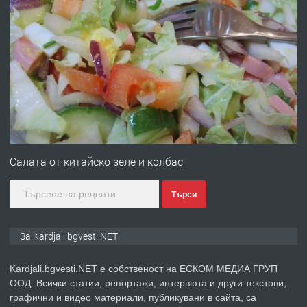
преди 6 месеца
ПРЕДЛАГА
Заведение /ресторант, бистро/ в с.
Чакаларово, община Кирково
преди 7 месеца
ПРЕДЛАГА
Гараж под наем в супер център
Кърджали
Салата от китайско зеле и колбас
преди 9 месеца
Търси
ПРЕДЛАГА
№3972 Парцел в регулация на брега
За Kardjali.bgvesti.NET
на язовир Студен кладенец 331м2 |
село Гняздово.
Kardjali.bgvesti.NET е собственост на ЕСКОМ МЕДИА ГРУП
ООД. Всички статии, репортажи, интервюта и други текстови,
преди 1 година
графични и видео материали, публикувани в сайта, са