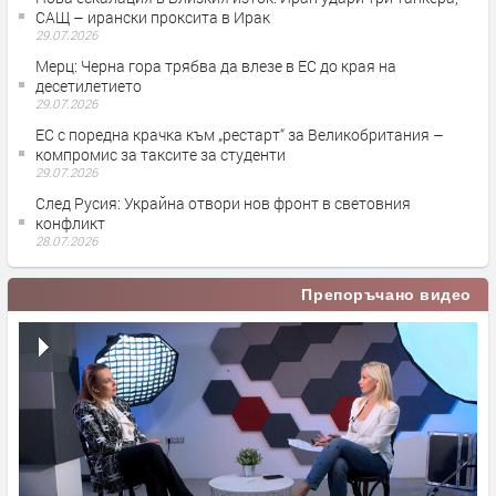
САЩ – ирански проксита в Ирак
29.07.2026
Мерц: Черна гора трябва да влезе в ЕС до края на
десетилетието
29.07.2026
ЕС с поредна крачка към „рестарт“ за Великобритания –
компромис за таксите за студенти
29.07.2026
След Русия: Украйна отвори нов фронт в световния
конфликт
28.07.2026
Препоръчано видео