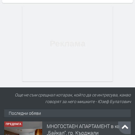
Още не съм срещнал котарак, който да се интресува, какво
говорят за него мишките - Юзеф Булатович
Последни обяви
ПРЕДЛАГА
МНОГОСТАЕН АПАРТАМЕНТ в кв.
„Байкал“, гр. Кърджали