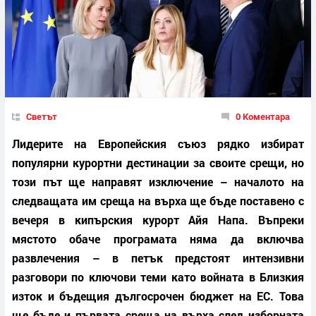
Светът
0 Коментара
Лидерите на Европейския съюз рядко избират
популярни курортни дестинации за своите срещи, но
този път ще направят изключение – началото на
следващата им среща на върха ще бъде поставено с
вечеря в кипърския курорт Айя Напа. Въпреки
мястото обаче програмата няма да включва
развлечения – в петък предстоят интензивни
разговори по ключови теми като войната в Близкия
изток и бъдещия дългосрочен бюджет на ЕС. Това
ще бъде и първата среща на върха след изборната