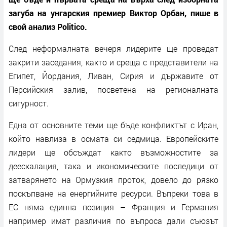
загуба на унгарския премиер Виктор Орбан, пише в
свой анализ Politico.
След неформалната вечеря лидерите ще проведат
закрити заседания, както и среща с представители на
Египет, Йордания, Ливан, Сирия и държавите от
Персийския залив, посветена на регионалната
сигурност.
Една от основните теми ще бъде конфликтът с Иран,
който навлиза в осмата си седмица. Европейските
лидери ще обсъждат както възможностите за
деескалация, така и икономическите последици от
затварянето на Ормузкия проток, довело до рязко
поскъпване на енергийните ресурси. Въпреки това в
ЕС няма единна позиция – Франция и Германия
например имат различия по въпроса дали съюзът