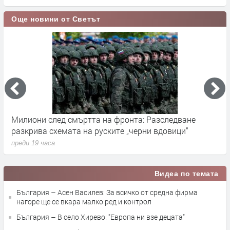
Още новини от Светът
Милиони след смъртта на фронта: Разследване
Г
разкрива схемата на руските „черни вдовици“
в
преди 19 часа
п
Видеа по темата
България – Асен Василев: За всичко от средна фирма
нагоре ще се вкара малко ред и контрол
България – В село Хирево: "Европа ни взе децата"