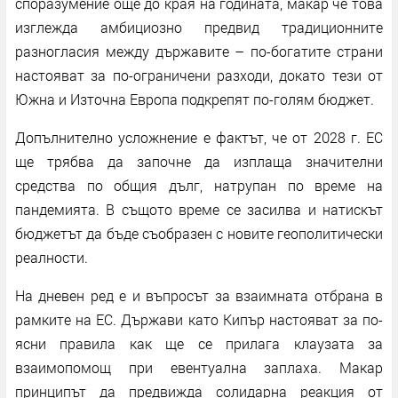
споразумение още до края на годината, макар че това
изглежда амбициозно предвид традиционните
разногласия между държавите – по-богатите страни
настояват за по-ограничени разходи, докато тези от
Южна и Източна Европа подкрепят по-голям бюджет.
Допълнително усложнение е фактът, че от 2028 г. ЕС
ще трябва да започне да изплаща значителни
средства по общия дълг, натрупан по време на
пандемията. В същото време се засилва и натискът
бюджетът да бъде съобразен с новите геополитически
реалности.
На дневен ред е и въпросът за взаимната отбрана в
рамките на ЕС. Държави като Кипър настояват за по-
ясни правила как ще се прилага клаузата за
взаимопомощ при евентуална заплаха. Макар
принципът да предвижда солидарна реакция от