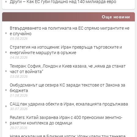
Други – Как ЕС губи годишно над 140 милиарда евро
Още новини
Втвърдяването на политиката на ЕС спрямо мигрантите не
е случайно
05.08.2026
Стратегия на изтощение: Иран превръща търговските и
енергийните маршрути в оръжие
04.08.2026
Teхеран: София, Лондон и Киев казаха, че „няма да станат
част от войната“
03.08.2026
Омбудсманът ще сезира КС заради текстове от Закона за
бюджета
01.08.2026
САЩ пак удариха обекти в Иран, ескалацията продължава
30.07.2026
Reuters: Китай захранва Иран с 400 преносими зенитно-
ракетни комплекса до седмици
29.07.2026
Нова ескалация в Близкия изток: Иран удари три танкера,