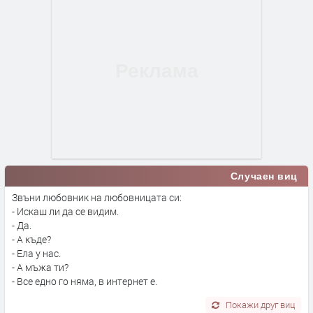
Случаен виц
Звъни любовник на любовницата си:
- Искаш ли да се видим.
- Да.
- А къде?
- Ела у нас.
- А мъжа ти?
- Все едно го няма, в интернет е.
Покажи друг виц