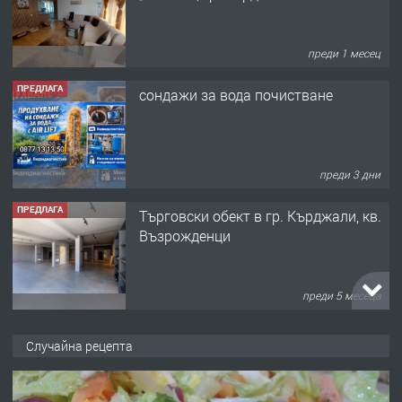
преди 1 месец
ПРЕДЛАГА
сондажи за вода почистване
преди 3 дни
ПРЕДЛАГА
Tърговски обект в гр. Кърджали, кв.
Възрожденци
преди 5 месеца
ПРЕДЛАГА
търсим общ работник
Случайна рецепта