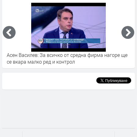
Асен Василев: За всичко от средна фирма нагоре ще
Б
се вкара малко ред и контрол
о