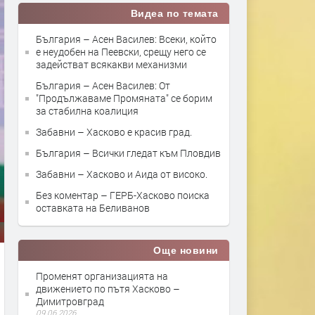
Видеа по темата
България – Асен Василев: Всеки, който
е неудобен на Пеевски, срещу него се
задействат всякакви механизми
България – Асен Василев: От
"Продължаваме Промяната" се борим
за стабилна коалиция
Забавни – Хасково е красив град.
България – Всички гледат към Пловдив
Забавни – Хасково и Аида от високо.
Без коментар – ГЕРБ-Хасково поиска
оставката на Беливанов
Още новини
Променят организацията на
движението по пътя Хасково –
Димитровград
09.06.2026