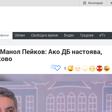
Календар
овини
Обяви
Свободно време
Видео
Градове
eTV
 Манол Пейков: Ако ДБ настоява,
ково
0
6