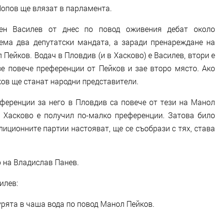
Попов ще влязат в парламента.
ен Василев от днес по повод оживения дебат около
ема два депутатски мандата, а заради пренареждане на
Пейков. Водач в Пловдив (и в Хасково) е Василев, втори е
е повече преференции от Пейков и зае второ място. Ако
йков ще станат народни представители.
еференции за него в Пловдив са повече от тези на Манол
в Хасково е получил по-малко преференции. Затова било
лиционните партии настояват, ще се съобрази с тях, става
о на Владислав Панев.
илев:
рята в чаша вода по повод Манол Пейков.