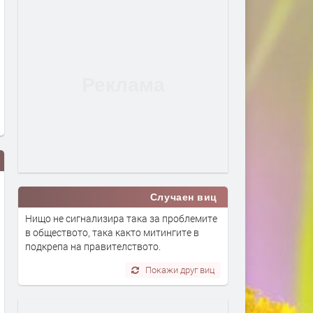
Случаен виц
Нищо не сигнализира така за проблемите
в обществото, така както митингите в
подкрепа на правителството.
Покажи друг виц
Поредната авария в Хасково –
До 36 градуса и слънчев
този път на водопровода от ПС
време в България днес