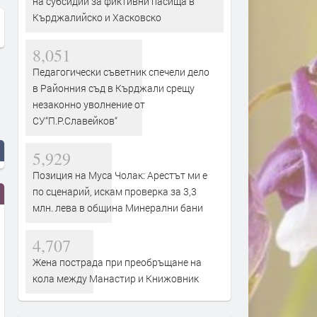
на субсидии за фиктивни пасища в
Кърджалийско и Хасковско
8,051
Педагогически съветник спечели дело
в Районния съд в Кърджали срещу
незаконно уволнение от
СУ“П.Р.Славейков“
5,929
Позиция на Муса Чолак: Арестът ми е
по сценарий, искам проверка за 3,3
млн. лева в община Минерални бани
4,707
Жена пострада при преобръщане на
кола между Манастир и Книжовник