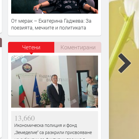
От мерак – Екатерина Гаджева: За
поезията, мечките и политиката
Четени
Коментирани
Хасково отбеляза 138 години от
Асен Василев: От
Съединението на България
"Продължаваме Промянат
борим за стабилна коали
13,660
Икономическа полиция и фонд
„Земеделие“ са разкрили присвояване