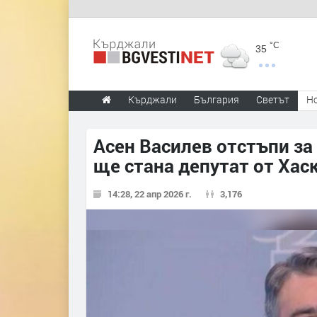
°C
35
Кърджали
България
Светът
Н
Асен Василев отстъпи за
ще стана депутат от Хас
14:28, 22 апр 2026 г.
3,176