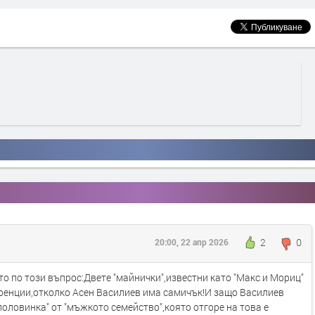
2
0
20:00, 22 апр 2026
о по този въпрос:Двете "майнички",известни като "Макс и Мориц"
ренции,отколко Асен Василиев има самичък!И защо Василиев
половинка" от "мъжкото семейство",която отгоре на това е