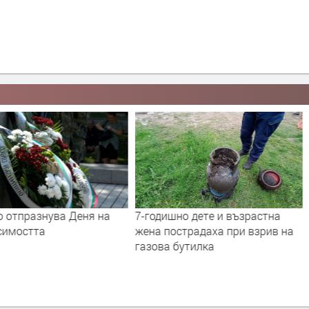
о отпразнува Деня на
7-годишно дете и възрастна
симостта
жена пострадаха при взрив на
газова бутилка