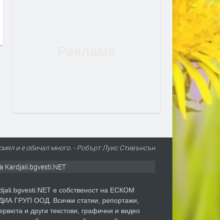
„Източна зона“
преди 1 ден
преди 23 часа
е смял и е обичал много. - Робърт Луис Стивънсън
а Kardjali.bgvesti.NET
djali.bgvesti.NET е собственост на ЕСКОМ
ИА ГРУП ООД. Всички статии, репортажи,
ервюта и други текстови, графични и видео