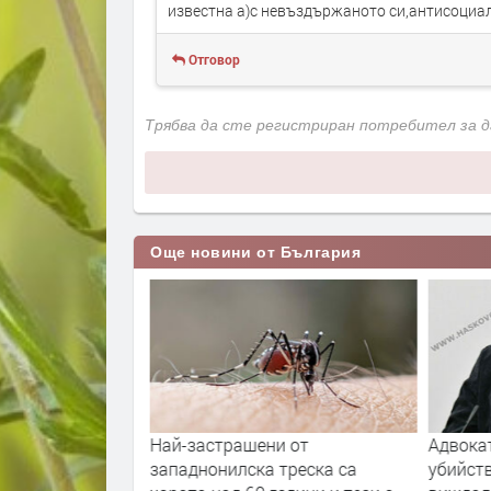
известна а)с невъздържаното си,антисоциал
Отговор
Трябва да сте регистриран потребител за 
Още новини от България
 сезон за
Най-застрашени от
Адвока
 в България
западнонилска треска са
убийств