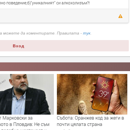
но поведение,б)"уникалният" си алкохолизъм?!
да можете да коментирате. Правилата -
тук
.
Вход
т Марковски за
Събота: Оранжев код за жеги в
ото в Пловдив: Не съм
почти цялата страна