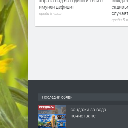
хората над 60 години и тези с
виждал
имунен дефицит
садизъ
случаят
преди 5 часа
преди 5 
Последни обяви
ПРЕДЛАГА
сондажи за вода
почистване