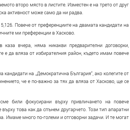
емото второ място в листите. Изместен е на трето от друг
ска активност може само да ни радва.
 5,126. Повече от преференциите на двамата кандидати на
личните ми преференции в Хасково.
в каза вчера, няма никакви предварителни договорки,
е е да вляза от избирателния район, където имам повече
а кандидати на „Демократична България“, ако колегите от
нението, че е по-важно за тях да вляза от Хасково, ще се
сме били фокусирани върху привличането на повече
е върху това как да спънем другарчето. Този тип апаратни
за. Имаме много по-големи и отговорни задачи. И те могат