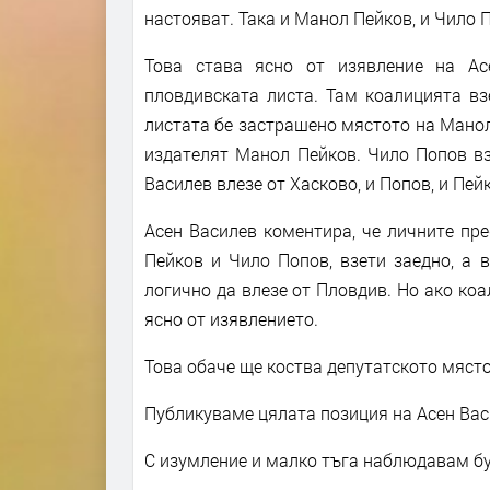
настояват. Така и Манол Пейков, и Чило 
Това става ясно от изявление на Ас
пловдивската листа. Там коалицията вз
листата бе застрашено мястото на Манол 
издателят Манол Пейков. Чило Попов вз
Василев влезе от Хасково, и Попов, и Пе
Асен Василев коментира, че личните пр
Пейков и Чило Попов, взети заедно, а 
логично да влезе от Пловдив. Но ако коа
ясно от изявлението.
Това обаче ще коства депутатското мяст
Публикуваме цялата позиция на Асен Вас
С изумление и малко тъга наблюдавам бу