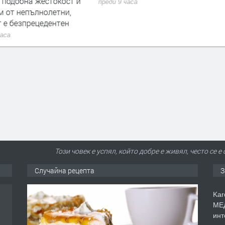
 подобна жестокост и
преди 9 часа
м от непълнолетни,
 е безпрецедентен
часа
Този човек е успял, който добре е живял, често се 
Случайна рецепта
З
Kar
МЕД
инт