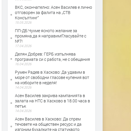
ВКС, окончателно: Асен Василев е лично
отговорен за фалита на „СТВ
Консълтинг“
15.05.2026
ПП-ДБ:Чухме ясното желание за
промяна,да я направим!Гласувайте с
№7!
17.04.2026
Делян Добрев: ГЕРБ изпълнява
програмата си с работа, не с обещания
16.04.2026
Румен Радев в Хасково: Да удавим в
море от свободни гласове купения вот
на изборите в неделя!
14.04.2026
Асен Василев закрива кампанията в
залата на НТС в Хасково в 18.00 часа в
петък
14.04.2026
Асен Василев в Хасково: Да спрем
течовете на обществен ресурс и да
изгоним бухалките на статуквото