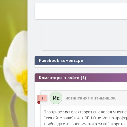
Facebook коментари
Коментари в сайта (1)
Ис
истинският антимишок
1
Пловдивският електрорат си е казал мнениет
(познайте защо) имат ОБЩО по-малко префе
трябва да отстъпва мястото си на "втората 