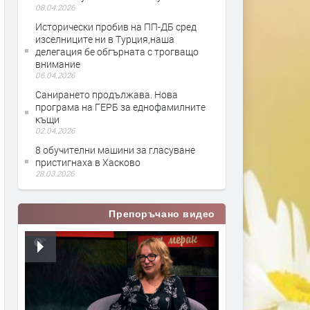
08.04.2026
Исторически пробив на ПП-ДБ сред
изселниците ни в Турция,наша
делегация бе обгърната с трогващо
внимание
06.04.2026
Санирането продължава. Нова
програма на ГЕРБ за еднофамилните
къщи
02.04.2026
8 обучителни машини за гласуване
пристигнаха в Хасково
28.03.2026
Препоръчано видео