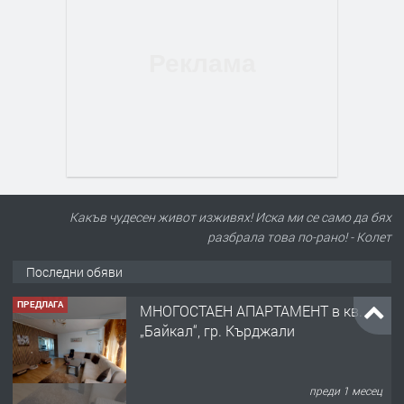
Какъв чудесен живот изживях! Иска ми се само да бях
разбрала това по-рано! - Колет
Последни обяви
ПРЕДЛАГА
МНОГОСТАЕН АПАРТАМЕНТ в кв.
„Байкал“, гр. Кърджали
преди 1 месец