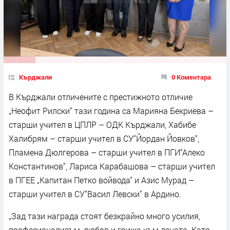
Кърджали
0 Коментара
В Кърджали отличените с престижното отличие
„Неофит Рилски“ тази година са Марияна Бекриева –
старши учител в ЦПЛР – ОДК Кърджали, Хабибе
Халибрям – старши учител в СУ“Йордан Йовков“,
Пламена Дюлгерова – старши учител в ПГИ“Алеко
Константинов“, Лариса Карабашова – старши учител
в ПГЕЕ „Капитан Петко войвода“ и Азис Мурад –
старши учител в СУ“Васил Левски“ в Ардино.
„Зад тази награда стоят безкрайно много усилия,
професионализъм, любов и грижа към децата. Като