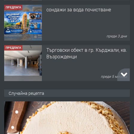
ПРЕДЛАГА
сондажи за вода почистване
преди 3 дни
ПРЕДЛАГА
Tърговски обект в гр. Кърджали, кв.
Възрожденци
преди 5 месеца
ПРЕДЛАГА
търсим общ работник
Случайна рецепта
преди 6 месеца
ПРЕДЛАГА
Заведение /ресторант, бистро/ в с.