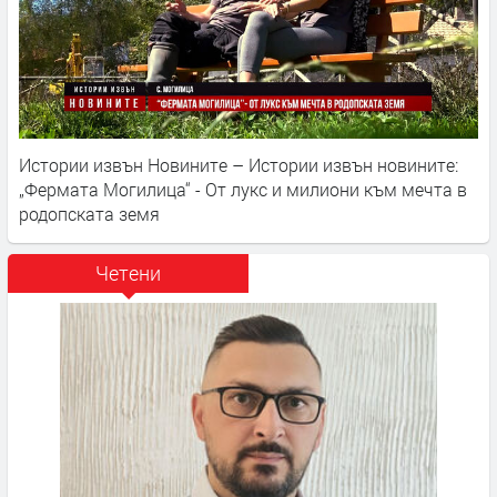
Истории извън Новините – Истории извън новините:
„Фермата Могилица“ - От лукс и милиони към мечта в
родопската земя
Четени