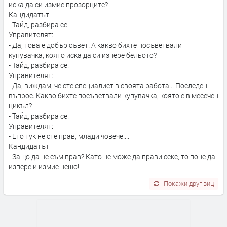
иска да си измие прозорците?
Кандидатът:
- Тайд, разбира се!
Управителят:
- Да, това е добър съвет. А какво бихте посъветвали
купувачка, която иска да си изпере бельото?
- Тайд, разбира се!
Управителят:
- Да, виждам, че сте специалист в своята работа... Последен
въпрос. Какво бихте посъветвали купувачка, която е в месечен
цикъл?
- Тайд, разбира се!
Управителят:
- Ето тук не сте прав, млади човече....
Кандидатът:
- Защо да не съм прав? Като не може да прави секс, то поне да
изпере и измие нещо!
Покажи друг виц