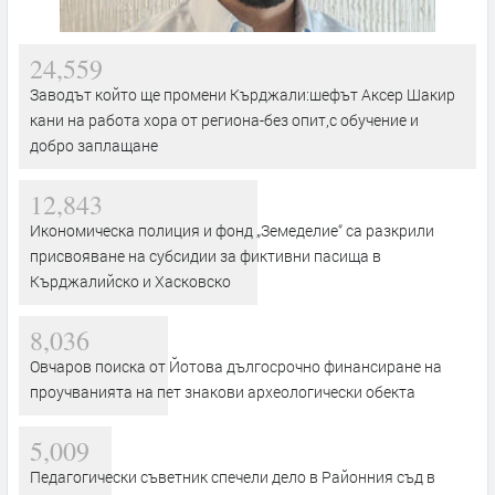
24,559
Заводът който ще промени Кърджали:шефът Аксер Шакир
кани на работа хора от региона-без опит,с обучение и
добро заплащане
12,843
Икономическа полиция и фонд „Земеделие“ са разкрили
присвояване на субсидии за фиктивни пасища в
Кърджалийско и Хасковско
8,036
Овчаров поиска от Йотова дългосрочно финансиране на
проучванията на пет знакови археологически обекта
5,009
Педагогически съветник спечели дело в Районния съд в