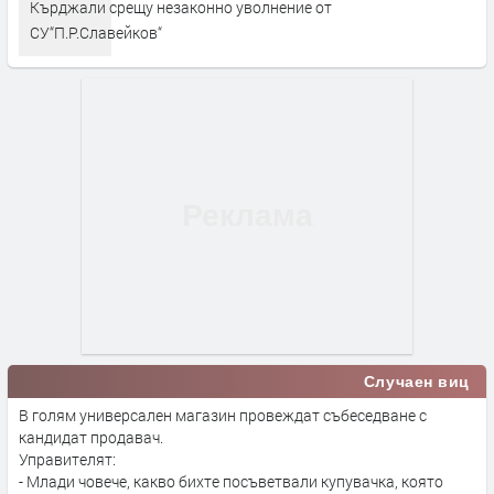
Кърджали срещу незаконно уволнение от
СУ“П.Р.Славейков“
Случаен виц
В голям универсален магазин провеждат събеседване с
кандидат продавач.
Управителят:
- Млади човече, какво бихте посъветвали купувачка, която