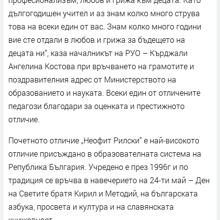
дългогодишен учител и аз знам колко много струва
това на всеки един от вас. Знам колко много години
вие сте отдали в любов и грижа за бъдещето на
децата ни“, каза началникът на РУО – Кърджали
Ангелина Костова при връчването на грамотите и
поздравителния адрес от Министерството на
образованието и науката. Всеки един от отличените
педагози благодари за оценката и престижното
отличие.
Почетното отличие „Неофит Рилски“ е най-високото
отличие присъждано в образователната система на
Република България. Учредено е през 1996г и по
традиция се връчва в навечерието на 24-ти май – Ден
на Светите братя Кирил и Методий, на българската
азбука, просвета и култура и на славянската
книжовност.