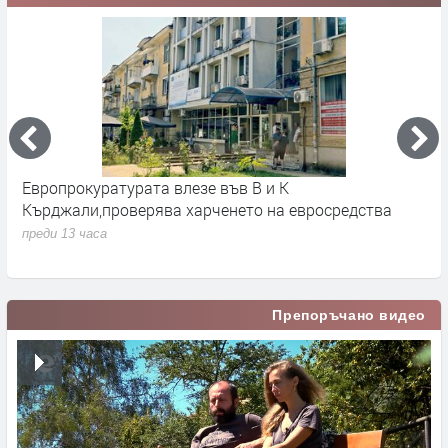
Европрокуратурата влезе във В и К
С
Кърджали,проверява харченето на евросредства
К
преди 13 часа
п
Препоръчано видео