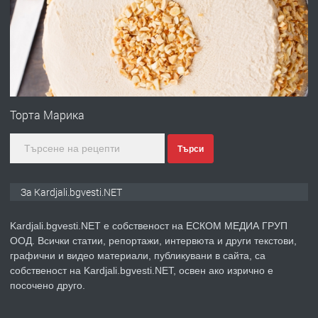
Чакаларово, община Кирково
преди 7 месеца
ПРЕДЛАГА
Гараж под наем в супер център
Кърджали
Торта Марика
Търси
преди 9 месеца
ПРЕДЛАГА
№3972 Парцел в регулация на брега
За Kardjali.bgvesti.NET
на язовир Студен кладенец 331м2 |
село Гняздово.
Kardjali.bgvesti.NET е собственост на ЕСКОМ МЕДИА ГРУП
ООД. Всички статии, репортажи, интервюта и други текстови,
преди 1 година
графични и видео материали, публикувани в сайта, са
собственост на Kardjali.bgvesti.NET, освен ако изрично е
ПРЕДЛАГА
Курс
посочено друго.
„Електротехник”/”Електромонтьор”
дистанционна или дневна форма на