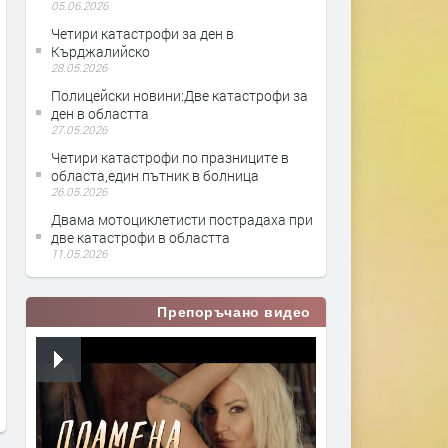
05.06.2026
Четири катастрофи за ден в
Кърджалийско
28.05.2026
Полицейски новини:Две катастрофи за
ден в областта
27.05.2026
Четири катастрофи по празниците в
областа,един пътник в болница
26.05.2026
Двама мотоциклетисти пострадаха при
две катастрофи в областта
11.05.2026
Препоръчано видео