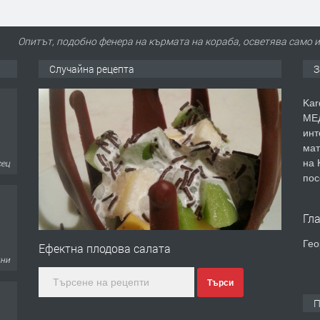
Опитът, подобно фенера на кърмата на кораба, осветява само 
Случайна рецепта
З
Kar
МЕД
инт
сец
мат
на 
пос
Гл
дни
Гео
Ефектна плодова салата
Търси
П