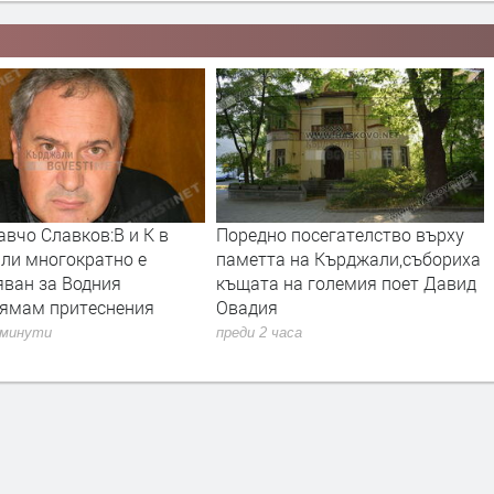
вчо Славков:В и К в
Поредно посегателство върху
ли многократно е
паметта на Кърджали,събориха
яван за Водния
къщата на големия поет Давид
нямам притеснения
Овадия
 минути
преди 2 часа