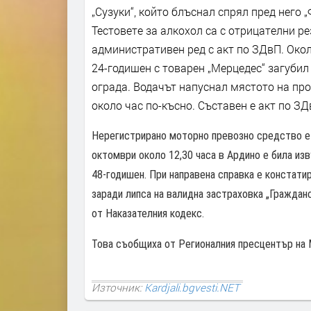
„Сузуки“, който блъснал спрял пред него 
Тестовете за алкохол са с отрицателни р
административен ред с акт по ЗДвП. Окол
24-годишен с товарен „Мерцедес“ загубил
ограда. Водачът напуснал мястото на пр
около час по-късно. Съставен е акт по ЗД
Нерегистрирано моторно превозно средство е 
октомври около 12,30 часа в Ардино е била из
48-годишен. При направена справка е констати
заради липса на валидна застраховка „Гражданс
от Наказателния кодекс.
Това съобщиха от Регионалния пресцентър на
Източник:
Kardjali.bgvesti.NET