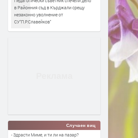
Педагогически съветник спечели дело
в Районния съд в Кърджали срещу
незаконно уволнение от
СУ“П.Р.Славейков“
Случаен виц
- Здрасти Миме, и ти ли на пазар?