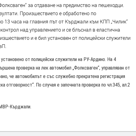
„Фолксваген“ за отдаване на предимство на пешеходци.
езултати. Произшествието е обработено по
о 13 часа на главния път от Кърджали към КПП „Чилик“
 контрол над управлението и се блъснал в еластична
оизшествието и е бил установен от полицейски служители
вП.
установено от полицейски служители на РУ-Ардино. На 4
вършена проверка на лек автомобил „Фолксваген“, управляван от
рано, че автомобилът е със служебно прекратена регистрация
ка отговорност“. По случая е започната проверка по чл.345, ал.2
 МВР-Кърджали.