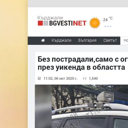
°C
24
Кърджали
България
Светът
Н
Без пострадали,само с о
през уикенда в областта
11:02, 06 окт 2025 г.
1,540