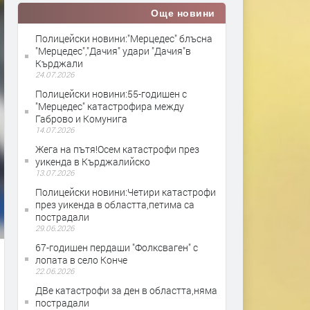
Още новини
Полицейски новини:"Мерцедес" блъсна
"Мерцедес","Дачия" удари "Дачия"в
Кърджали
24.07.2026
Полицейски новини:55-годишен с
"Мерцедес" катастрофира между
Габрово и Комунига
14.07.2026
Жега на пътя!Осем катастрофи през
уикенда в Кърджалийско
13.07.2026
Полицейски новини:Четири катастрофи
през уикенда в областта,петима са
пострадали
29.06.2026
67-годишен пердаши "Фолксваген" с
лопата в село Конче
22.06.2026
ДВе катастрофи за ден в областта,няма
пострадали