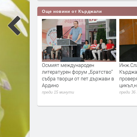
Още новини от Кърджали
ахранването с
Осмият международен
Инж.Сла
да не попречи за
литературен форум „Братство“
Кърджа
цветните лехи в
събра творци от пет държави в
провер
чиха се
Ардино
цикъл,
преди 15 минути
преди 36