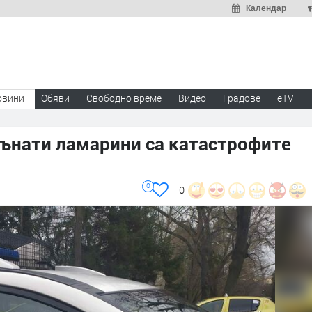
Календар
овини
Обяви
Свободно време
Видео
Градове
eTV
гънати ламарини са катастрофите
0
0