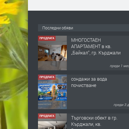
Последни обяви
ПРЕДЛАГА
МНОГОСТАЕН
АПАРТАМЕНТ в кв.
„Байкал“, гр. Кърджали
преди 1 ме
ПРЕДЛАГА
сондажи за вода
почистване
преди 3 
ПРЕДЛАГА
Tърговски обект в гр.
Кърджали, кв.
Възрожденци