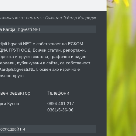
изминатия от нас път. - Самюъл Тейлър Колридж
а Kardjali.bgvesti.NET
djali.bgvesti.NET е собственост на ЕСКОМ
ИА ГРУП ООД. Всички статии, репортажи,
ервюта и други текстови, графични и видео
ериали, публикувани в сайта, са собственост
Kardjali.bgvesti.NET, освен ако изрично е
очено друго.
авен редактор
Телефони
рги Кулов
0894 461 217
0361/5-36-06
оследвай ни