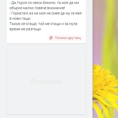
- Да,търся си секси бикини, та моя да ми
обърне малко повече внимание!
- Горката!А аз на моя не смея да му се явя
в нови гащи.
Тъкмо се огащя, той ме сгащи и за нула
време ме разгащи.
Покажи друг виц