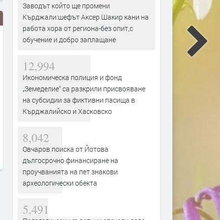
Заводът който ще промени
Кърджали:шефът Аксер Шакир кани на
работа хора от региона-без опит,с
обучение и добро заплащане
12,994
Икономическа полиция и фонд
„Земеделие“ са разкрили присвояване
на субсидии за фиктивни пасища в
АРДА привлече Станислав
60 кърджалийци получих
Кърджалийско и Хасковско
Иванов
помощ за своите електро
здравни досиета в изнес
преди 2 часа
8,042
разяснителни пунктове н
Овчаров поиска от Йотова
преди 2 часа
дългосрочно финансиране на
проучванията на пет знакови
археологически обекта
5,491