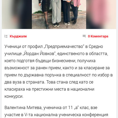
Кърджали
0 Коментара
Ученици от профил „Предприемачество“ в Средно
училище „Йордан Йовков“, единственото в областта,
което подготвя бъдещи бизнесмени, получиха
възможност за ранен прием, както и за класиране за
прием по държавна поръчка в специалност по избор в
два вуза в страната. Това стана след като се
класираха на престижни места в национални
конкурси.
Валентина Митева, ученичка от 11 „а“ клас, взе
участие в V-та национална ученическа конференция