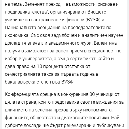
на тема „Зеленият преход – възможности, рискове и
предизвикателства“, организирана от Висшето
училище по застраховане и финанси (ВУЗФ) и
Националната асоциация на преподавателите по
икономика. Със своя задълбочен и аналитичен научен
доклад тя впечатли академичното жури. Валентина
получи възможност за ранен прием в специалност по
избор в университета, а също сертификат, който ѝ
дава право на 10 процента отстъпка от
семестриалната такса за първата година в
бакалавърска степен във ВУЗФ.
Конференцията срещна в конкуренция 30 ученици от
цялата страна, които представиха своите виждания за
влиянието на зеления преход върху икономиката,
финансите, обществото и държавните политики. Най-
добрите доклади ще бъдат рецензирани и публикувани