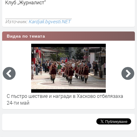
Клуб „Журналист“
Източник:
Kardjali.bgvesti.NET
Видеа по темата
С пъстро шествие и награди в Хасково отбелязаха
Н
24-ти май
п