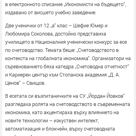
в електронното списание „Икономисти на бъдещето“,
издавано от висшето учебно заведение.
Две ученички от 12 „а“ клас – Шефие Юмер и
Любомира Соколова, достойно представиха
училището в Националния ученически конкурс за есе
по счетоводство. Темата беше: „Счетоводството в
контекста на глобалната икономика“. Организатори на
съревнованието бяха катедра „Счетоводна отчетност“
и Кариерен център към Стопанска академия „Д. А.
Ценов“ – Свищов.
В есетата си възпитаничките на СУ „Йордан Йовков“
разгледаха ролята на счетоводството в съвременната
икономика, като акцентираха върху влиянието на
новите технологии – изкуствен интелект,
автоматизация и блокчейн, върху счетоводната