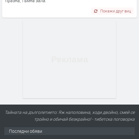
празна, тъмна зала.
Покажи друг виц
Тайната на дълголетието: Яж наполовина, ходи двойно, смей се
тройно и обичай безкрайно! - тибетска поговорка
Последни обяви