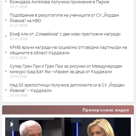
Божидара Ангелова получиха признание в Париж
02.07.2026
Подобрение в резултатите на учениците от СУ „Йордан
Йовков“ на НВО
01.07.2026
Елиф Али от „Славейков“ с две нови престижни награди
01.07.2026
КРИБ връчи награди на социално отговорни партньори на
общините в област Кърджали
24.06.2026
Супер Гран При и Гран При за рисунки от Международен
конкурс град Бат Ям –Израел за деца от Кърджали
23.06.2026
Над 50 зрелостници получиха дипломите си в СУ „Йордан
Йовков“ – Кърджали
20.06.2026
Препоръчано видео