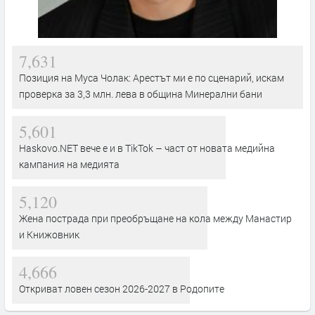
7,631
Позиция на Муса Чолак: Арестът ми е по сценарий, искам
проверка за 3,3 млн. лева в община Минерални бани
5,601
Haskovo.NET вече е и в TikTok – част от новата медийна
кампания на медията
5,120
Жена пострада при преобръщане на кола между Манастир
и Книжовник
4,666
Откриват ловен сезон 2026-2027 в Родопите