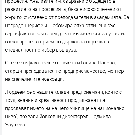
професия. Анализите им, свързани с бъдещето в
развитието на професията, бяха високо оценени от
журито, съставено от преподаватели в академията. За
награда Шерифе и Любомира бяха отличени със
сертификати, които им дават възможност за участие
в класиране за прием по държавна поръчка в
специалност по избор във вуза.
Със сертификат беше отличена и Галина Попова,
старши преподавател по предприемачество, ментор
на спечелилите йовковци.
„Гордеем се с нашите млади предприемачи, които с
труд, знания и креативност продължават да
прославят името на нашето училище на национално
ниво“, похвали йовковци директорът Людмила
Чаушева.