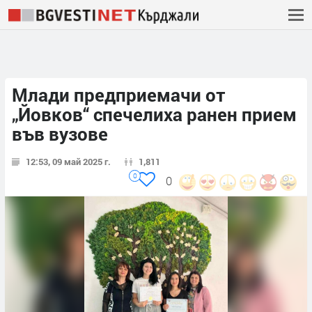
Млади предприемачи от
„Йовков“ спечелиха ранен прием
във вузове
12:53, 09 май 2025 г.
1,811
0
0