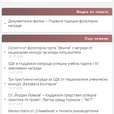
Видеа по темата
Документални филми – Първите годишни фолклорни
награди
Още новини
Солисти от фолклорна група "Звънче" с награди от
национален конкурс за млади изпълнители
20.07.2026
ОДК в Кърджали изпраща успешна учебна година с 91
завоювани награди
16.07.2026
Три престижни награди за ОДК от Националния ученически
конкурс „Вазовата България“
15.07.2026
СУ „Йордан Йовков“ – Кърджали представи успешна
практика по проект „Театър срещу тормоза – ТеСТ“
02.07.2026
Малки поети от „Славейков“ и тяхната ръководителка