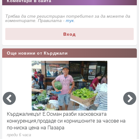
Коментари в сайта
Трябва да сте регистриран потребител за да можете да
коментирате. Правилата -
тук
.
Вход
Още новини от Кърджали
р
Кърджалиецът Е.Осман разби хасковската
К
конкуренция,продаде си корнишоните за часове на
п
по-ниска цена на Пазара
преди 6 часа