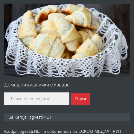
преди 6 месеца
ПРЕДЛАГА
Заведение /ресторант, бистро/ в с.
Чакаларово, община Кирково
преди 7 месеца
ПРЕДЛАГА
Гараж под наем в супер център
Кърджали
Домашни кифлички с извара
Търси
преди 10 месеца
ПРЕДЛАГА
№3972 Парцел в регулация на брега
За Kardjali.bgvesti.NET
на язовир Студен кладенец 331м2 |
село Гняздово.
Kardjali.bgvesti.NET е собственост на ЕСКОМ МЕДИА ГРУП