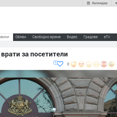
Календар
овини
Обяви
Свободно време
Видео
Градове
eTV
врати за посетители
0
0