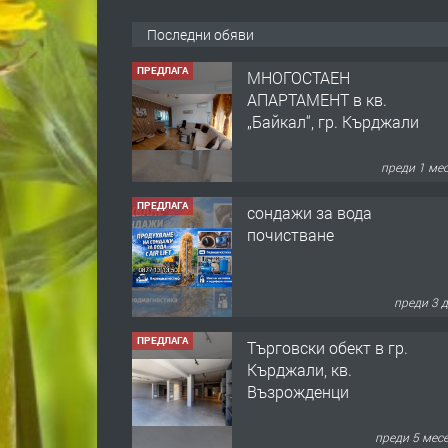
Последни обяви
ПРЕДЛАГА
МНОГОСТАЕН
АПАРТАМЕНТ в кв.
„Байкал“, гр. Кърджали
преди 1 ме
ПРЕДЛАГА
сондажи за вода
почистване
преди 3 
ПРЕДЛАГА
Tърговски обект в гр.
Кърджали, кв.
Възрожденци
преди 5 мес