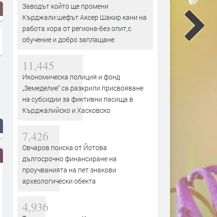
Заводът който ще промени
Кърджали:шефът Аксер Шакир кани на
работа хора от региона-без опит,с
обучение и добро заплащане
11,445
Икономическа полиция и фонд
„Земеделие“ са разкрили присвояване
на субсидии за фиктивни пасища в
Кърджалийско и Хасковско
7,426
Овчаров поиска от Йотова
дългосрочно финансиране на
проучванията на пет знакови
археологически обекта
4,936