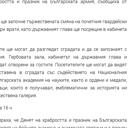
ростта и празник на Българската армия, съобщиха от
о ще започне тържествената смяна на почетния гвардейски
вори врати, като държавният глава ще посрещне в кабинета
те ще могат да разгледат сградата и да се запознаят с
ция. Гербовата зала, кабинетът на държавния глава и
ат отворени за гостите. Посетителите ще могат да видят
ставена в сградата със съдействието на Националния
лгарската академия на науките, както и ордени и медали,
ъци, които е получавал, емблематични за историята ни
ествена галерия.
 16 ч.
аха, че Денят на храбростта и празник на Българската
освет на бойните знамена и знамената светини и с военен