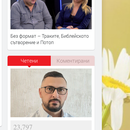
Без формат – Траките, Библейското
сътворение и Потоп
Четени
Коментирани
23,797