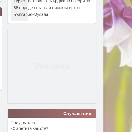
Турист-ветеран от Кърджали покори за
55 пореден път най-високия връх в
България-Мусала
Пилотска грешка. Приключи
Започва подготовката за
разследването за „Граф
Бюджет 2027
Игнатиево“
преди 18 часа
преди 18 часа
Случаен виц
При доктора:
- С апетита как сте?