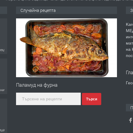
Случайна рецепта
З
Kar
МЕД
инт
мат
на 
сец
пос
Гл
Гео
Паламуд на фурна
дни
Търси
П
еца