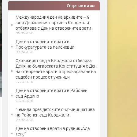
Още новини
Международния ден на архивите – 9
юни Държавният архив в Кърджали
отбелязва с Ден на отворените врати
06.06.2026
Ден на отворените врати в
Прокуратурата за паисиевци
30.04.2026
Окръжният съд в Кърджали отбеляза
Деня на българската Конституция с Ден
на отворените врати и пресъздаване на
съдебен процес от ученици
17.04.2026
Ден на отворените врати в Районен
съд-Ардино
16.04.2026
"Темида през детските очи"-инициатива
на Районен съд-Кърджали
20.02.2026
Ден на отворени врати в рудник „Ада
тепе“