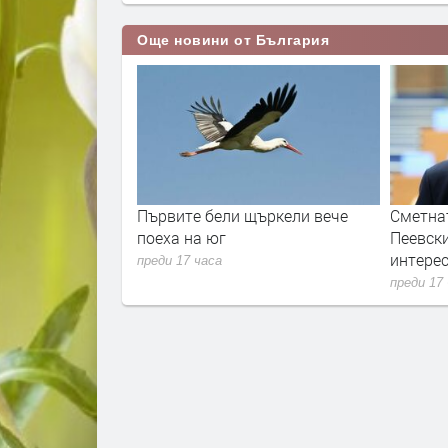
Още новини от България
ен зехтин без
Първите бели щъркели вече
Сметна
а хванати край
поеха на юг
Пеевски
интере
преди 17 часа
преди 17