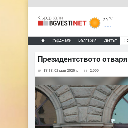
°C
29
Кърджали
България
Светът
Н
Президентството отваря 
17:18, 02 май 2025 г.
2,000