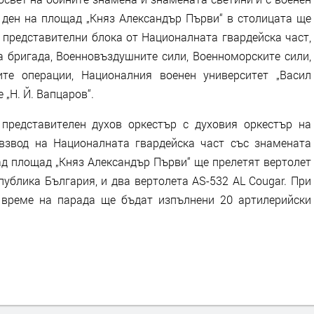
 ден на площад „Княз Александър Първи“ в столицата ще
 представителни блока от Националната гвардейска част,
а бригада, Военновъздушните сили, Военноморските сили,
те операции, Националния военен университет „Васил
„Н. Й. Вапцаров“.
представителен духов оркестър с духовия оркестър на
 взвод на Националната гвардейска част със знамената
ад площад „Княз Александър Първи“ ще прелетят вертолет
ублика България, и два вертолета AS-532 AL Cougar. При
 време на парада ще бъдат изпълнени 20 артилерийски