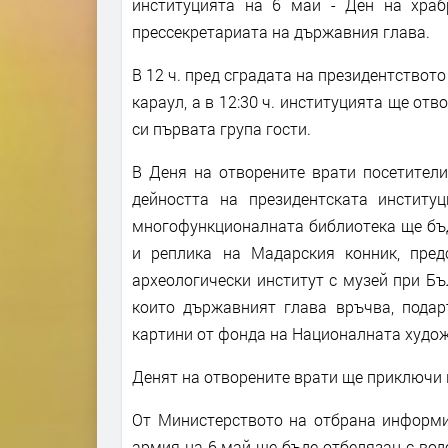
институцията на 6 май - Ден на храб
прессекретариата на държавния глава.
В 12 ч. пред сградата на президентствот
караул, а в 12:30 ч. институцията ще от
си първата група гости.
В Деня на отворените врати посетители
дейността на президентската институ
многофункционалната библиотека ще бъд
и реплика на Мадарския конник, пред
археологически институт с музей при Бъ
които държавният глава връчва, подар
картини от фонда на Националната худож
Денят на отворените врати ще приключи в
От Министерството на отбрана информир
армия на 6 май ще бъде отбелязан с вод