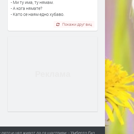
- Ми ту има, ту нямам.
- А кога нямате?
- Като се наям едно хубаво.
Покажи друг виц
 лято и цял живот да са щастливи. - Умберто Еко