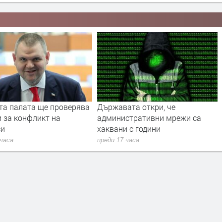
та палата ще провeрява
Държавата откри, че
 за конфликт на
административни мрежи са
си
хаквани с години
 часа
преди 17 часа