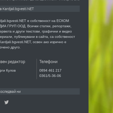
а Kardjali.bgvesti.NET
djali.bgvesti.NET е собственост на ЕСКОМ
ИА ГРУП ООД. Всички статии, репортажи,
ервюта и други текстови, графични и видео
ериали, публикувани в сайта, са собственост
Kardjali.bgvesti.NET, освен ако изрично е
очено друго.
авен редактор
Телефони
рги Кулов
0894 461 217
0361/5-36-06
оследвай ни