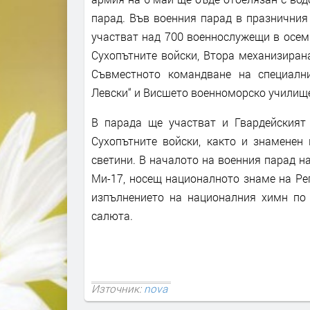
парад. Във военния парад в празничния
участват над 700 военнослужещи в осем
Сухопътните войски, Втора механизиран
Съвместното командване на специални
Левски“ и Висшето военноморско училище 
В парада ще участват и Гвардейският 
Сухопътните войски, както и знаменен
светини. В началото на военния парад н
Ми-17, носещ националното знаме на Реп
изпълнението на националния химн по
салюта.
Източник:
nova