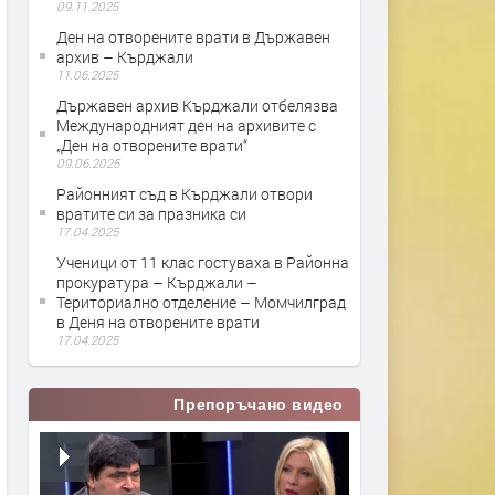
09.11.2025
Ден на отворените врати в Държавен
архив – Кърджали
11.06.2025
Държавен архив Кърджали отбелязва
Международният ден на архивите с
„Ден на отворените врати“
09.06.2025
Районният съд в Кърджали отвори
вратите си за празника си
17.04.2025
Ученици от 11 клас гостуваха в Районна
прокуратура – Кърджали –
Териториално отделение – Момчилград
в Деня на отворените врати
17.04.2025
Препоръчано видео