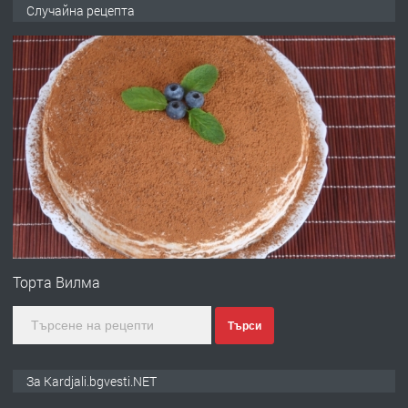
търсим общ работник
Случайна рецепта
преди 6 месеца
ПРЕДЛАГА
Заведение /ресторант, бистро/ в с.
Чакаларово, община Кирково
преди 7 месеца
ПРЕДЛАГА
Гараж под наем в супер център
Кърджали
Торта Вилма
Търси
преди 9 месеца
ПРЕДЛАГА
№3972 Парцел в регулация на брега
За Kardjali.bgvesti.NET
на язовир Студен кладенец 331м2 |