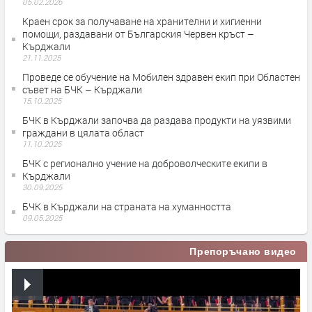
05.02.2026
Краен срок за получаване на хранителни и хигиенни
помощи, раздавани от Българския Червен кръст –
Кърджали
21.11.2025
Проведе се обучение на Мобилен здравен екип при Областен
съвет на БЧК – Кърджали
15.10.2025
БЧК в Кърджали започва да раздава продукти на уязвими
граждани в цялата област
11.10.2025
БЧК с регионално учение на доброволческите екипи в
Кърджали
30.09.2025
БЧК в Кърджали на страната на хуманността
09.05.2025
Препоръчано видео