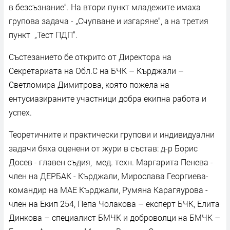
в безсъзнание“. На втори пункт младежите имаха
групова задача - „Счупване и изгаряне“, а на третия
пункт „Тест ПДП“.
Състезанието бе открито от Директора на
Секретариата на Обл.С на БЧК – Кърджали –
Светломира Димитрова, която пожела на
ентусиазираните участници добра екипна работа и
успех.
Теоретичните и практически групови и индивидуални
задачи бяха оценени от жури в състав: д-р Борис
Досев - главен съдия, мед. техн. Маргарита Пенева -
член на ДЕРБАК - Кърджали, Мирослава Георгиева-
командир на МАЕ Кърджали, Румяна Карагяурова -
член на Екип 254, Пепа Чолакова – експерт БЧК, Елита
Динкова – специалист БМЧК и доброволци на БМЧК –