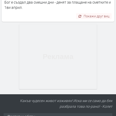
Бог е създал два смешни дни - денят за плащане на сметките и
1ви април.
Покажи друг виц
Какъв чудесен живот изживях! Иска ми се само да бях
разбрала това по-рано! - Колет