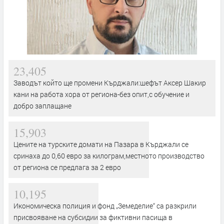
23,405
Заводът който ще промени Кърджали:шефът Аксер Шакир
кани на работа хора от региона-без опит,с обучение и
добро заплащане
15,903
Цените на турските домати на Пазара в Кърджали се
сринаха до 0,60 евро за килограм,местното производство
от региона се предлага за 2 евро
10,195
Икономическа полиция и фонд „Земеделие“ са разкрили
присвояване на субсидии за фиктивни пасища в