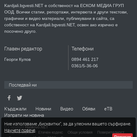
село Гняздово.
Kardjali.bgvesti.NET е собственост на ЕСКОМ МЕДИА ГРУП
ООД. Всички статии, репортажи, интервюта и други текстови,
преди 1 година
графични и видео материали, публикувани в сайта, са
собственост на Kardjali.bgvesti.NET, освен ако изрично е
ПРЕДЛАГА
Курс
посочено друго.
„Електротехник”/”Електромонтьор”
дистанционна или дневна форма на
Главен редактор
Телефони
обучение
преди 1 година
Георги Кулов
0894 461 217
0361/5-36-06
ПРЕДЛАГА
Курсове-
Пчеларство,Растениевъдство,Животно
защита
Последвай ни
преди 1 година
Кърджали
Новини
Видео
Обяви
еТВ
ПРЕДЛАГА
**Прекрасен имот за продажба в
Изпрати ни новина
Главатарци с уникална гледка към
Ние използваме „бисквитки“, за да улесним вашето сърфиране.
язовир Кърджали**
© Copyright
Haskovo.NET
Научете повече
.
Пълна версия
Етичен кодекс
Общи условия
Поверителност
Приемам