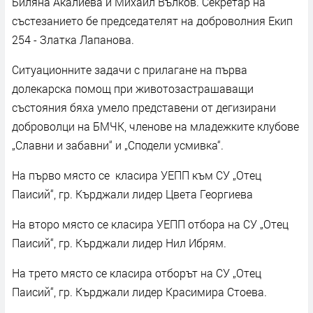
Биляна Акалиева и Михаил Вълков. Секретар на
състезанието бе председателят на доброволния Екип
254 - Златка Лапанова.
Ситуационните задачи с прилагане на първа
долекарска помощ при животозастрашаващи
състояния бяха умело представени от дегизирани
доброволци на БМЧК, членове на младежките клубове
„Славни и забавни“ и „Сподели усмивка“.
На първо място се класира УЕПП към СУ „Отец
Паисий“, гр. Кърджали лидер Цвета Георгиева
На второ място се класира УЕПП отбора на СУ „Отец
Паисий“, гр. Кърджали лидер Нил Ибрям.
На трето място се класира отборът на СУ „Отец
Паисий“, гр. Кърджали лидер Красимира Стоева.