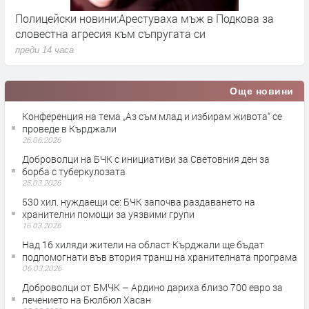
Полицейски новини:Арестуваха мъж в Подкова за
К
словестна агресия към съпругата си
з
преди 14 часа
п
Още новини
Конференция на тема „Аз съм млад и избирам живота“ се
проведе в Кърджали
26.06.2026
Доброволци на БЧК с инициативи за Световния ден за
борба с туберкулозата
25.03.2026
530 хил. нуждаещи се: БЧК започва раздаването на
хранителни помощи за уязвими групи
16.03.2026
Над 16 хиляди жители на област Кърджали ще бъдат
подпомогнати във втория транш на хранителната програма
06.03.2026
Доброволци от БМЧК – Ардино дариха близо 700 евро за
лечението на Бюлбюл Хасан