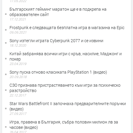
17.05.2022
Българският гейминг маратон ще е в подкрепа на
образователен сайт
17.12.2021
Frostpunk е следващата безплатна игра в магазина на Epic
06.06.2021
Sony изтегли играта Cyberpunk 2077 и се извини
18.12.2020
Китай забранява всички игри с кръв, насилие, Маджонг и
покер
23.04.2019
Sony пуска отново класиката PlayStation 1 (видео)
20.09.2018
СЗО признава пристрастяването към игри за психическо
разстройство
22.12.2017
Star Wars Battlefront II започнаха предварителните поръчки
(видео)
27.09.2017
Игра, правена в България, събра половин милион лв за
часове (видео)
26.04.2017