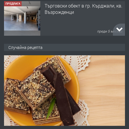
ПРЕДЛАГА
Tърговски обект в гр. Кърджали, кв.
Възрожденци
преди 5 месеца
ПРЕДЛАГА
търсим общ работник
Случайна рецепта
преди 6 месеца
ПРЕДЛАГА
Заведение /ресторант, бистро/ в с.
Чакаларово, община Кирково
преди 7 месеца
ПРЕДЛАГА
Гараж под наем в супер център
Кърджали