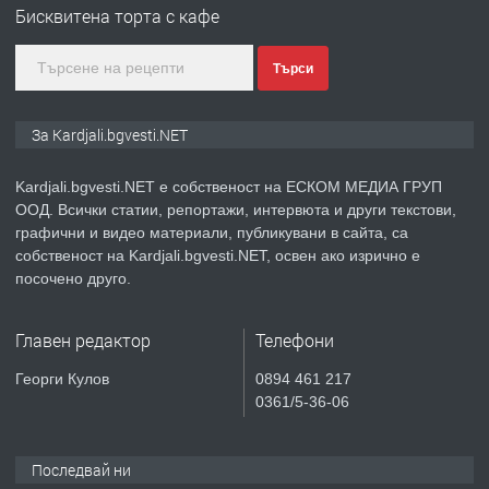
Бисквитена торта с кафе
Търси
преди 9 месеца
ПРЕДЛАГА
№3972 Парцел в регулация на брега
За Kardjali.bgvesti.NET
на язовир Студен кладенец 331м2 |
село Гняздово.
Kardjali.bgvesti.NET е собственост на ЕСКОМ МЕДИА ГРУП
ООД. Всички статии, репортажи, интервюта и други текстови,
преди 1 година
графични и видео материали, публикувани в сайта, са
собственост на Kardjali.bgvesti.NET, освен ако изрично е
ПРЕДЛАГА
Курс
посочено друго.
„Електротехник”/”Електромонтьор”
дистанционна или дневна форма на
Главен редактор
Телефони
обучение
преди 1 година
Георги Кулов
0894 461 217
0361/5-36-06
ПРЕДЛАГА
Курсове-
Пчеларство,Растениевъдство,Животно
защита
Последвай ни