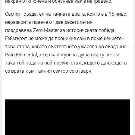
накрая отключена и обяснява как е направено.
Самият създател на тайната врата, която е в 15 ниво,
неразкрита повече от две десетилетия
поздравява
Zero Master за историчската победа
.
Геймърът не може да проникне сам в помещението -
това става, когато съответното ужасяващо създание -
Pain Elemental, хвърля изгубена душа върху него и
така той пада на най-ниския етаж, където движещата
се врата към тайния сектор се отваря
.