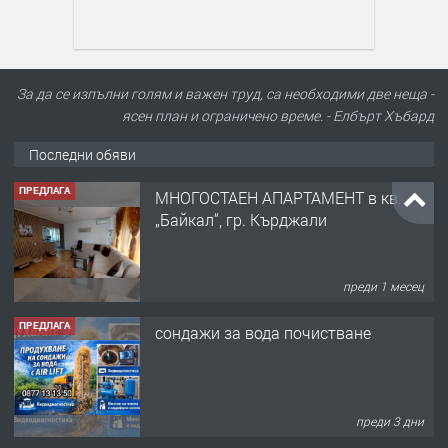
За да се изпълни голям и важен труд, са необходими две неща -
ясен план и ограничено време. - Елбърт Хъбард
Последни обяви
ПРЕДЛАГА
МНОГОСТАЕН АПАРТАМЕНТ в кв.
„Байкал“, гр. Кърджали
преди 1 месец
ПРЕДЛАГА
сондажи за вода почистване
преди 3 дни