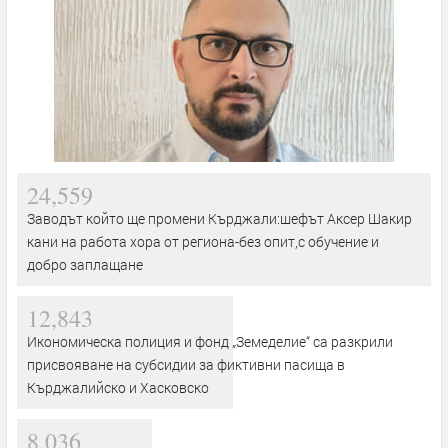
24,559
Заводът който ще промени Кърджали:шефът Аксер Шакир
кани на работа хора от региона-без опит,с обучение и
добро заплащане
12,843
Икономическа полиция и фонд „Земеделие“ са разкрили
присвояване на субсидии за фиктивни пасища в
Кърджалийско и Хасковско
8,036