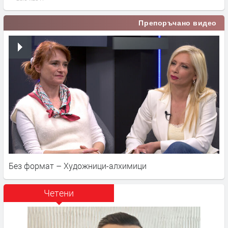
Препоръчано видео
Без формат – Художници-алхимици
Четени