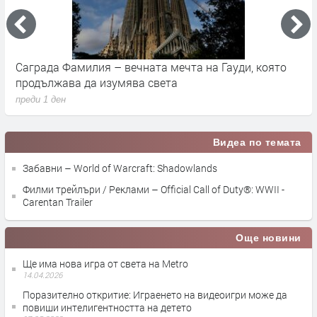
Саграда Фамилия – вечната мечта на Гауди, която
К
продължава да изумява света
п
преди 1 ден
п
Видеа по темата
Забавни – World of Warcraft: Shadowlands
Филми трейлъри / Реклами – Official Call of Duty®: WWII -
Carentan Trailer
Още новини
Ще има нова игра от света на Metro
14.04.2026
Поразително откритие: Играенето на видеоигри може да
повиши интелигентността на детето