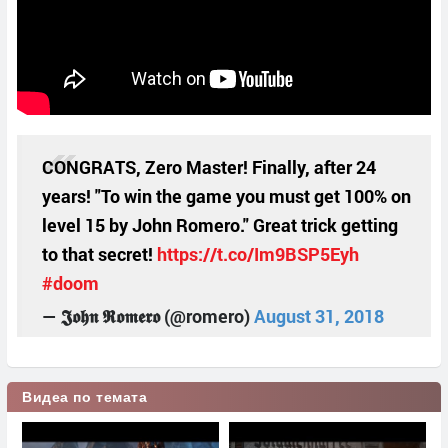
CONGRATS, Zero Master! Finally, after 24
years! "To win the game you must get 100% on
level 15 by John Romero." Great trick getting
to that secret!
https://t.co/Im9BSP5Eyh
#doom
— 𝕵𝖔𝖍𝖓 𝕽𝖔𝖒𝖊𝖗𝖔 (@romero)
August 31, 2018
Видеа по темата