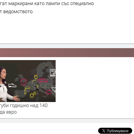
агат маркирани като лампи със специално
т ведомството.
губи годишно над 140
да евро