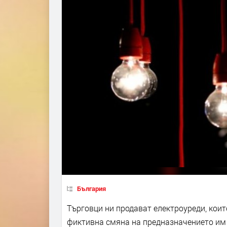
България
Търговци ни продават електроуреди, коит
фиктивна смяна на предназначението им и