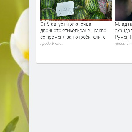
та ще провeрява
От 9 август приключва
Млад п
фликт на
двойното етикетиране - какво
сканда
се променя за потребителите
Румен 
преди 9 часа
преди 9 