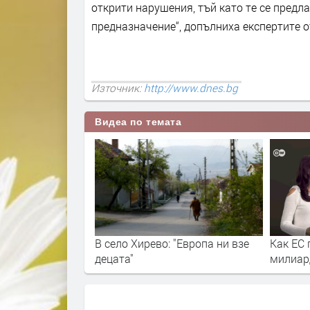
открити нарушения, тъй като те се предл
предназначение“, допълниха експертите о
Източник:
http://www.dnes.bg
Видеа по темата
В село Хирево: "Европа ни взе
Как ЕС 
децата"
милиар