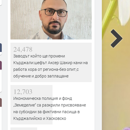
24,478
Заводът който ще промени
Кърджали:шефът Аксер Шакир кани на
работа хора от региона-без опит,с
обучение и добро заплащане
12,703
Икономическа полиция и фонд
„Земеделие“ са разкрили присвояване
на субсидии за фиктивни пасища в
Кърджалийско и Хасковско