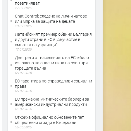
поевтиняват
27.07.2026
Chat Control: следене на лични чатове
или мярка за защита на децата
23.07.2026
Латвийският премиер обвини България
и други страни в ЕС в „съучастие в
смъртта на украинци“
17.07.2026
Две трети от населението на ЕС е било
изложено на опасни нива на озон при
горещата вълна
09.07.2026
ЕС гарантира по-справедливи социални
права
09.07.2026
ЕС премахна митническите бариери за
американски индустриални продукти
02.07.2026
Откриха официално обновените пет
обществени сгради в Кърджали
25.06.2026