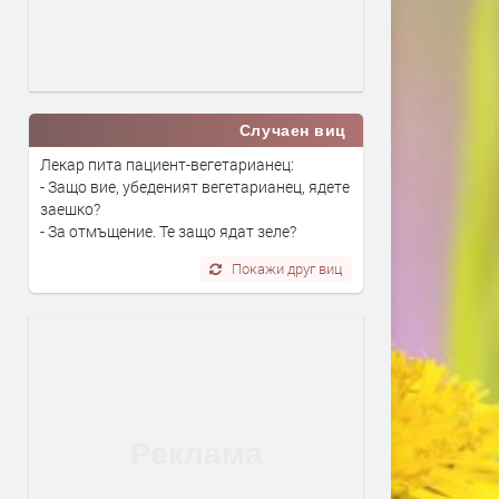
Случаен виц
Лекар пита пациент-вегетарианец:
- Защо вие, убеденият вегетарианец, ядете
заешко?
- За отмъщение. Те защо ядат зеле?
Покажи друг виц