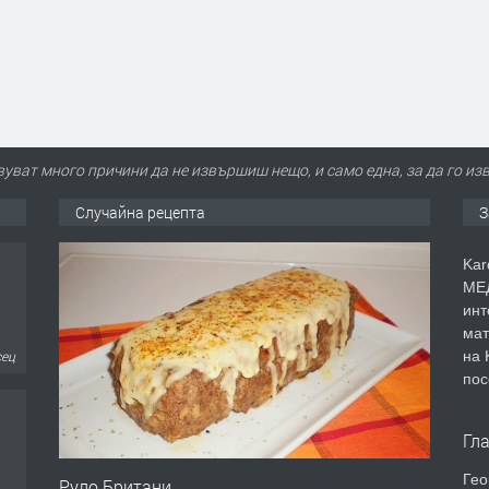
уват много причини да не извършиш нещо, и само една, за да го и
Случайна рецепта
З
Kar
МЕД
инт
мат
сец
на 
пос
Гл
Гео
Руло Британи