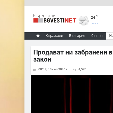
°C
24
Кърджали
България
Светът
Н
Продават ни забранени в
закон
08:18, 10 сеп 2016 г.
4,576