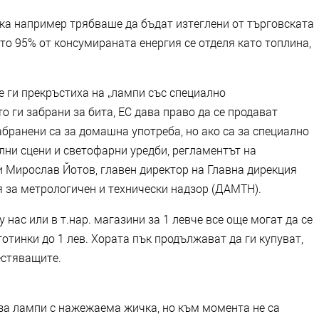
ка например трябваше да бъдат изтеглени от търговската
ато 95% от консумираната енергия се отделя като топлина,
те ги прекръстиха на „лампи със специално
то ги забрани за бита, ЕС дава право да се продават
абранени са за домашна употреба, но ако са за специално
лни сцени и светофарни уредби, регламентът на
и Мирослав Йотов, главен директор на Главна дирекция
я за метрологичен и технически надзор (ДАМТН).
нас или в т.нар. магазини за 1 левче все още могат да се
тотинки до 1 лев. Хората пък продължават да ги купуват,
естяващите.
за лампи с нажежаема жичка, но към момента не са