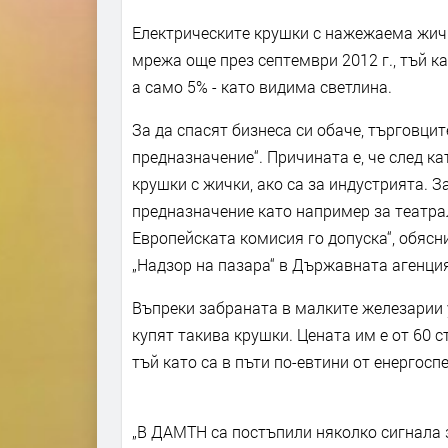
Електрическите крушки с нажежаема жич
мрежа още през септември 2012 г., тъй к
а само 5% - като видима светлина.
За да спасят бизнеса си обаче, търговци
предназначение“. Причината е, че след ка
крушки с жички, ако са за индустрията. З
предназначение като например за театра
Европейската комисия го допуска“, обясн
„Надзор на пазара“ в Държавната агенци
Въпреки забраната в малките железарии у 
купят такива крушки. Цената им е от 60 с
тъй като са в пъти по-евтини от енергосп
„В ДАМТН са постъпили няколко сигнала 