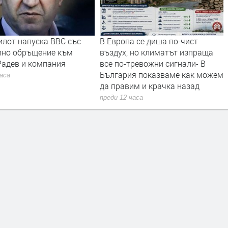
илот напуска ВВС със
В Европа се диша по-чист
лно обръщение към
въздух, но климатът изпраща
Радев и компания
все по-тревожни сигнали- В
България показваме как можем
часа
да правим и крачка назад
преди 12 часа