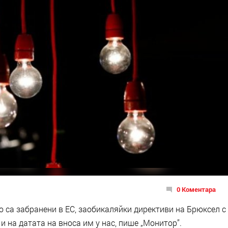
0 Коментара
о са забранени в ЕС, заобикаляйки директиви на Брюксел с
 на датата на вноса им у нас, пише „Монитор”.