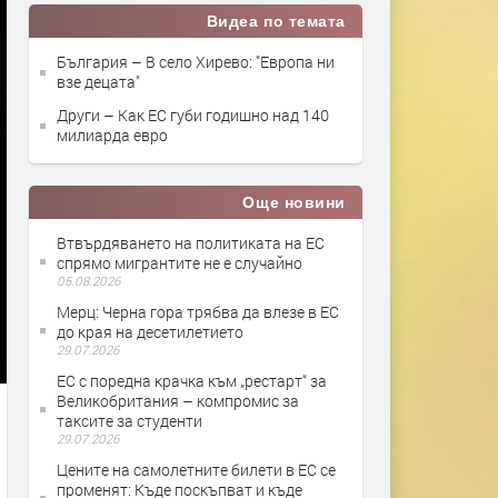
Видеа по темата
България – В село Хирево: "Европа ни
взе децата"
Други – Как ЕС губи годишно над 140
милиарда евро
Още новини
Втвърдяването на политиката на ЕС
спрямо мигрантите не е случайно
05.08.2026
Мерц: Черна гора трябва да влезе в ЕС
до края на десетилетието
29.07.2026
ЕС с поредна крачка към „рестарт“ за
Великобритания – компромис за
таксите за студенти
29.07.2026
Цените на самолетните билети в ЕС се
променят: Къде поскъпват и къде