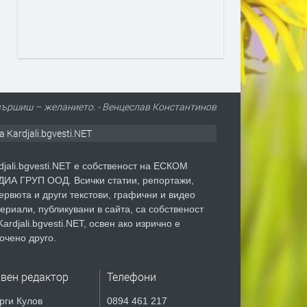
звършиш – желанието. - Венцеслав Константинов
а Kardjali.bgvesti.NET
djali.bgvesti.NET е собственост на ЕСКОМ
ИА ГРУП ООД. Всички статии, репортажи,
ервюта и други текстови, графични и видео
ериали, публикувани в сайта, са собственост
Kardjali.bgvesti.NET, освен ако изрично е
очено друго.
авен редактор
Телефони
рги Кулов
0894 461 217