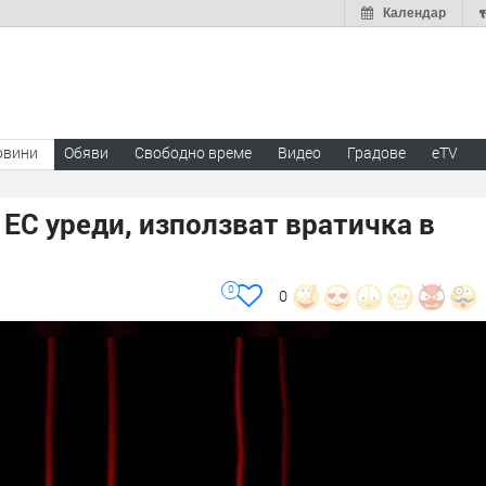
Календар
овини
Обяви
Свободно време
Видео
Градове
eTV
 ЕС уреди, използват вратичка в
0
0