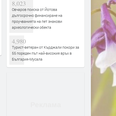
8,023
Овчаров поиска от Йотова
дългосрочно финансиране на
Турция взима 33% от
Първите бели щъркели в
проучванията на пет знакови
проучванията за нефт и газ в
поеха на юг
археологически обекта
блок „Хан Тервел“ в
преди 1 ден
българската зона на Черно
4,980
море. Какво значи това
Турист-ветеран от Кърджали покори за
преди 12 часа
55 пореден път най-високия връх в
България-Мусала