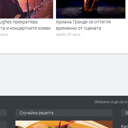
Hughes прекратява
Ариана Гранде се оттегля
та и концертните изяви
временно от сцената
 часа
преди 20 часа
Забавно е да се 
Случайна рецепта
З
Kar