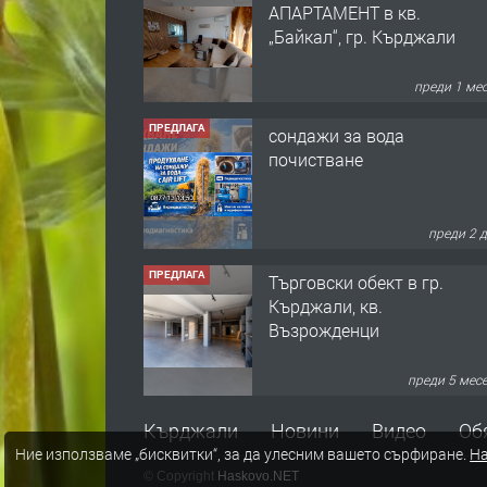
АПАРТАМЕНТ в кв.
„Байкал“, гр. Кърджали
преди 1 ме
ПРЕДЛАГА
сондажи за вода
почистване
преди 2 
ПРЕДЛАГА
Tърговски обект в гр.
Кърджали, кв.
Възрожденци
преди 5 мес
ПРЕДЛАГА
търсим общ работник
Кърджали
Новини
Видео
Об
Ние използваме „бисквитки“, за да улесним вашето сърфиране.
На
© Copyright
Haskovo.NET