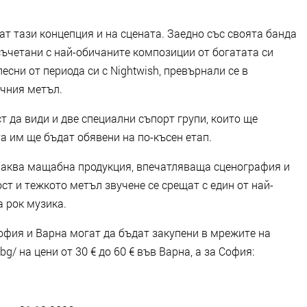
т тази концепция и на сцената. Заедно със своята банда
’ съчетани с най-обичаните композиции от богатата си
есни от периода си с Nightwish, превърнали се в
чния метъл.
 да види и две специални съпорт групи, които ще
а им ще бъдат обявени на по-късен етап.
чаква мащабна продукция, впечатляваща сценография и
ст и тежкото метъл звучене се срещат с един от най-
 рок музика.
София и Варна могат да бъдат закупени в мрежите на
t.bg/ на цени от 30 € до 60 € във Варна, а за София: