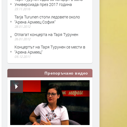
Универсиада през 2017 година
23.11.2016
Tarja Turunen стопи ледовете около
"Арена Армеец София"
28.01.2012
Отлагат концерта на Таря Турунен
26.01.2012
Концертът на Таря Турунен се мести в
"Арена Армеец"
05.12.2011
Препоръчано видео