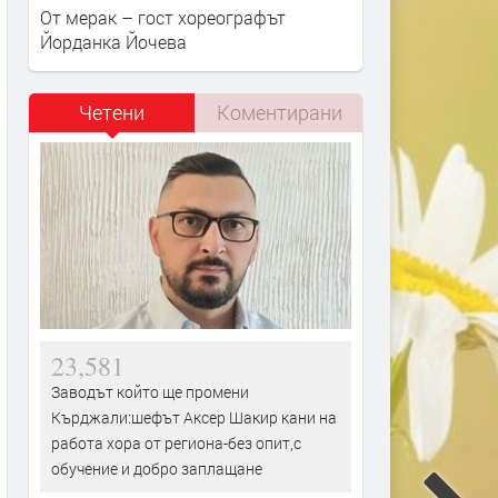
От мерак – гост хореографът
Йорданка Йочева
Четени
Коментирани
23,581
Заводът който ще промени
Кърджали:шефът Аксер Шакир кани на
работа хора от региона-без опит,с
обучение и добро заплащане