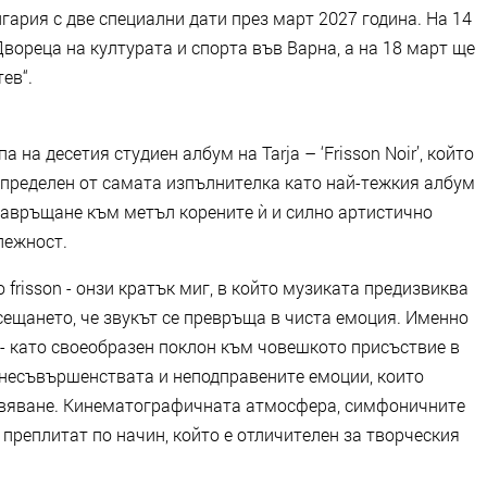
гария с две специални дати през март 2027 година. На 14
Двореца на културата и спорта във Варна, а на 18 март ще
ев“.
 на десетия студиен албум на Tarja – ‘Frisson Noir’, който
 Определен от самата изпълнителка като най-тежкия албум
 завръщане към метъл корените ѝ и силно артистично
лежност.
то frisson - онзи кратък миг, в който музиката предизвиква
сещането, че звукът се превръща в чиста емоция. Именно
 - като своеобразен поклон към човешкото присъствие в
 несъвършенствата и неподправените емоции, които
ивяване. Кинематографичната атмосфера, симфоничните
преплитат по начин, който е отличителен за творческия