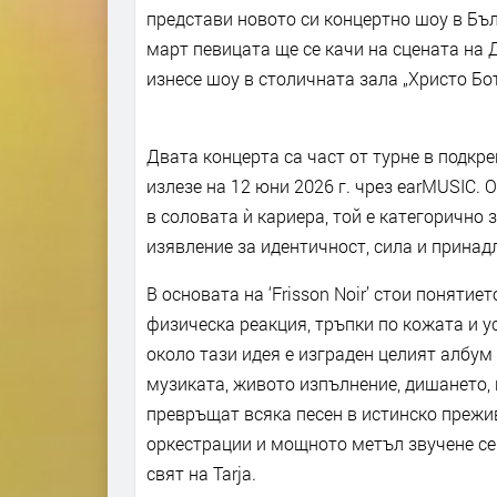
представи новото си концертно шоу в Бъл
март певицата ще се качи на сцената на 
изнесе шоу в столичната зала „Христо Бот
Двата концерта са част от турне в подкрепа
излезе на 12 юни 2026 г. чрез earMUSIC.
в соловата ѝ кариера, той е категорично
изявление за идентичност, сила и принад
В основата на ‘Frisson Noir’ стои понятие
физическа реакция, тръпки по кожата и у
около тази идея е изграден целият албум
музиката, живото изпълнение, дишането,
превръщат всяка песен в истинско преж
оркестрации и мощното метъл звучене се 
свят на Tarja.