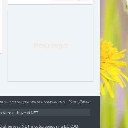
Веси Бонева и Лъчо от
В последната седмица на
„СкандаУ“ пускат химна на
август Банско Опера Фес
„Безотговорните“
превръща Банско в град 
класическото изкуство
преди 20 часа
преди 20 часа
опиташ да направиш невъзможното. - Уолт Дисни
а Kardjali.bgvesti.NET
djali.bgvesti.NET е собственост на ЕСКОМ