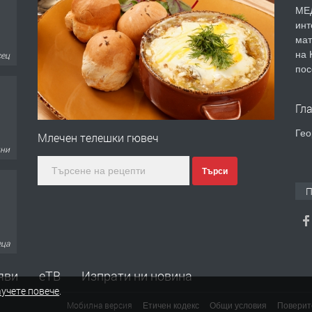
МЕД
инт
мат
на 
сец
пос
Гл
Гео
Млечен телешки гювеч
дни
Търси
П
еца
яви
еТВ
Изпрати ни новина
учете повече
.
Мобилна версия
Етичен кодекс
Общи условия
Поверит