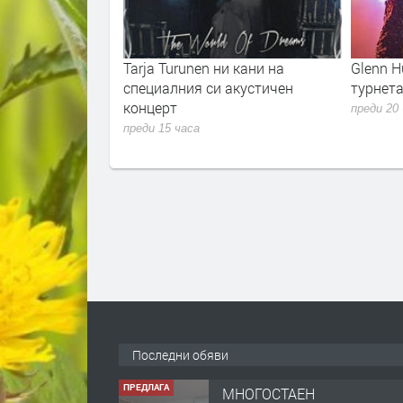
т заедно своята
Tarja Turunen ни кани на
Glenn 
специалния си акустичен
турнета
концерт
преди 20
преди 15 часа
Последни обяви
ПРЕДЛАГА
МНОГОСТАЕН