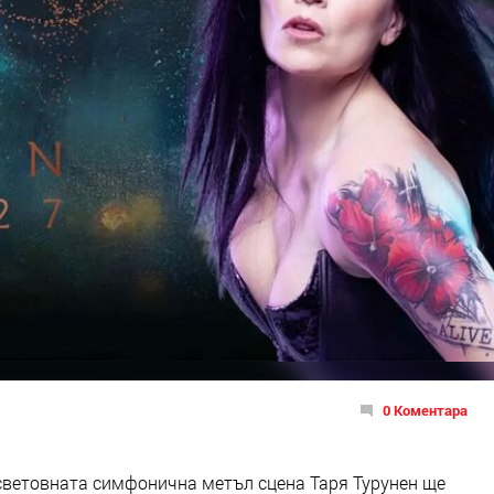
0 Коментара
световната симфонична метъл сцена Таря Турунен ще