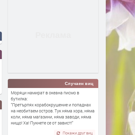
Случаен виц
Моряци намират в океана писмо в
бутилка:
"Претърпях корабокрушение и попаднах
на необитаем остров. Тук няма хора, няма
коли, няма магазини, няма заводи, няма
нищо! Ха! Пукнете се от завист!"
Покажи друг виц