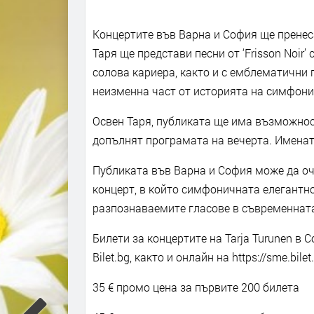
Концертите във Варна и София ще пренеса
Таря ще представи песни от ‘Frisson Noir
солова кариера, както и с емблематични п
неизменна част от историята на симфони
Освен Таря, публиката ще има възможност
допълнят програмата на вечерта. Именат
Публиката във Варна и София може да о
концерт, в който симфоничната елегантно
разпознаваемите гласове в съвременната
Билети за концертите на Tarja Turunen в 
Bilet.bg, както и онлайн на https://sme.bile
35 € промо цена за първите 200 билета