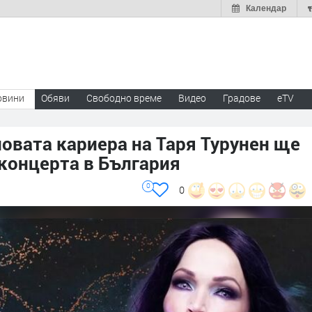
Календар
овини
Обяви
Свободно време
Видео
Градове
eTV
овата кариера на Таря Турунен ще
 концерта в България
0
0