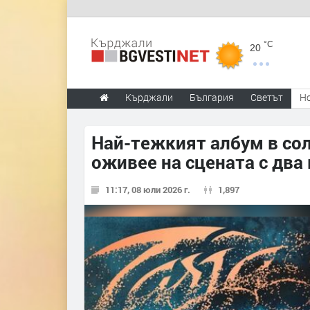
°C
20
Кърджали
България
Светът
Н
Най-тежкият албум в сол
оживее на сцената с два
11:17, 08 юли 2026 г.
1,897