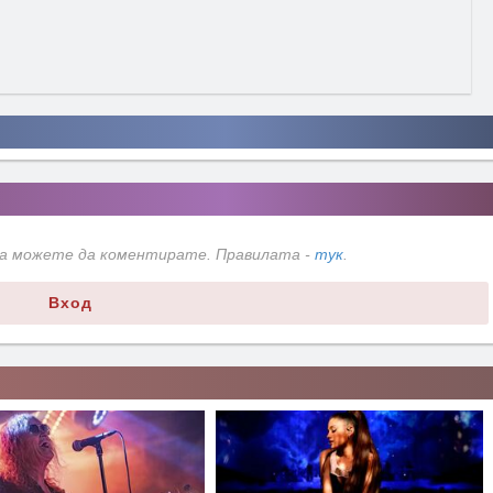
да можете да коментирате. Правилата -
тук
.
Вход