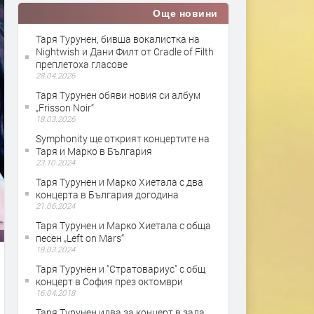
Още новини
Таря Турунен, бивша вокалистка на
Nightwish и Дани Филт от Cradle of Filth
преплетоха гласове
28.04.2026
Таря Турунен обяви новия си албум
„Frisson Noir“
18.03.2026
Symphonity ще открият концертите на
Таря и Марко в България
23.10.2024
Таря Турунен и Марко Хиетала с два
концерта в България догодина
21.06.2024
Таря Турунен и Марко Хиетала с обща
песен „Left on Mars“
18.03.2024
Таря Турунен и "Стратовариус" с общ
концерт в София през октомври
16.04.2018
Таря Турунен идва за концерт в зала