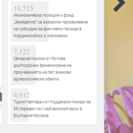
10,715
Икономическа полиция и фонд
„Земеделие“ са разкрили присвояване
на субсидии за фиктивни пасища в
Кърджалийско и Хасковско
7,122
Овчаров поиска от Йотова
дългосрочно финансиране на
проучванията на пет знакови
археологически обекта
4,912
Турист-ветеран от Кърджали покори за
55 пореден път най-високия връх в
България-Мусала