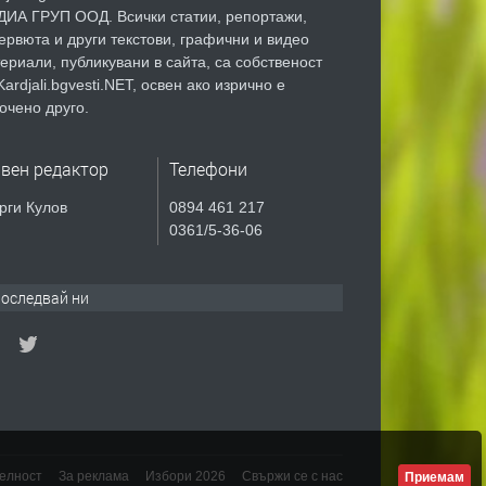
ИА ГРУП ООД. Всички статии, репортажи,
ервюта и други текстови, графични и видео
ериали, публикувани в сайта, са собственост
Kardjali.bgvesti.NET, освен ако изрично е
очено друго.
авен редактор
Телефони
рги Кулов
0894 461 217
0361/5-36-06
оследвай ни
елност
За реклама
Избори 2026
Свържи се с нас
Приемам