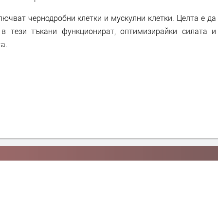
ючват чернодробни клетки и мускулни клетки. Целта е да
 в тези тъкани функционират, оптимизирайки силата и
а.