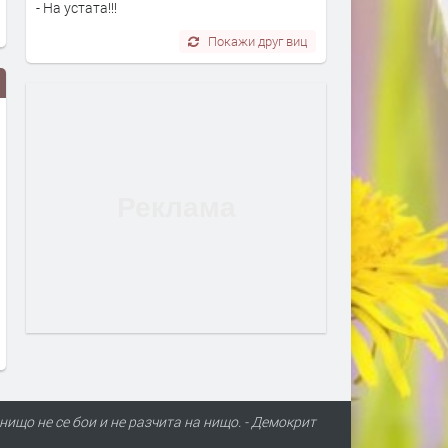
- На устата!!!
Покажи друг виц
Хората могат да живеят до 190-
Трета форма на „живот“: Т
годишна възраст
живи и безсмъртни, но не
да се размножават
преди 4 дни
преди 5 дни
 нищо не се бои и не разчита на нищо. - Демокрит