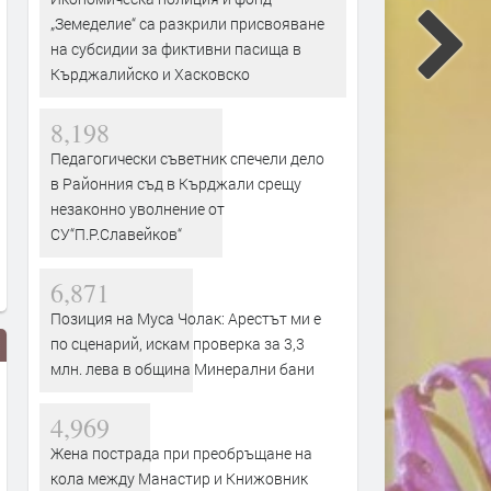
„Земеделие“ са разкрили присвояване
на субсидии за фиктивни пасища в
Кърджалийско и Хасковско
8,198
Педагогически съветник спечели дело
в Районния съд в Кърджали срещу
незаконно уволнение от
СУ“П.Р.Славейков“
6,871
Позиция на Муса Чолак: Арестът ми е
по сценарий, искам проверка за 3,3
млн. лева в община Минерални бани
4,969
Жена пострада при преобръщане на
кола между Манастир и Книжовник