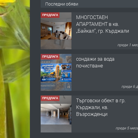
Последни обяви
ПРЕДЛАГА
МНОГОСТАЕН
АПАРТАМЕНТ в кв.
„Байкал“, гр. Кърджали
преди 1 ме
ПРЕДЛАГА
сондажи за вода
почистване
преди 6 
ПРЕДЛАГА
Tърговски обект в гр.
Кърджали, кв.
Възрожденци
преди 5 мес
ПРЕДЛАГА