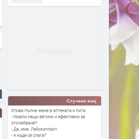
Случаен виц
Отива пълна жена в аптеката и пита:
- Имали нещо евтино и ефективно за
отслабване?
- Да, има. Лейскопласт.
- А къде се слага?