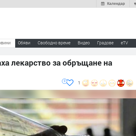
Календар
овини
Обяви
Свободно време
Видео
Градове
eTV
ха лекарство за обръщане на
0
1