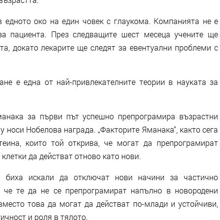
в едното око на един човек с глаукома. Компанията не е
за пациента. През следващите шест месеца учените ще
та, докато лекарите ще следят за евентуални проблеми с
не е една от най-привлекателните теории в науката за
манака за първи път успешно препрограмира възрастни
му носи Нобелова награда. „Факторите Яманака“, както сега
теина, които той открива, че могат да препрограмират
 клетки да действат отново като нови.
е, биха искали да отключат нови начини за частично
а че те да не се препрограмират напълно в новородени
 вместо това да могат да действат по-млади и устойчиви,
ичност и роля в тялото.