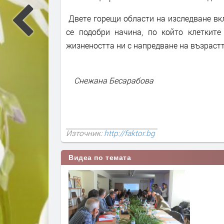
Двете горещи области на изследване вкл
се подобри начина, по който клетките
жизнеността ни с напредване на възрастт
Снежана Бесарабова
Източник:
http://faktor.bg
Видеа по темата