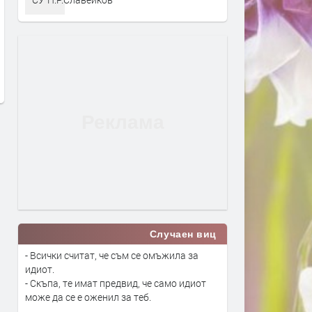
Трактор се запали при балиране
Вярващи в Хасково поср
на слама, огънят засегна гора
Преображение Господне 
освещаване на първото г
преди 15 часа
преди 16 часа
Случаен виц
- Всички считат, че съм се омъжила за
идиот.
- Скъпа, те имат предвид, че само идиот
може да се е оженил за теб.