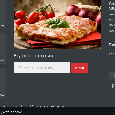
Kar
МЕД
инт
мат
сец
на 
пос
Гл
Гео
Вкусно тесто за пица
дни
Търси
П
еца
яви
еТВ
Изпрати ни новина
учете повече
.