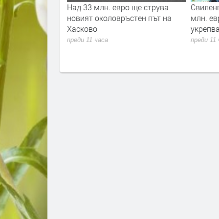
на делото за
Над 33 млн. евро ще струва
Свиленг
млада жена
новият околовръстен път на
млн. ев
на адвокати
Хасково
укрепв
преди 11 часа
преди 11