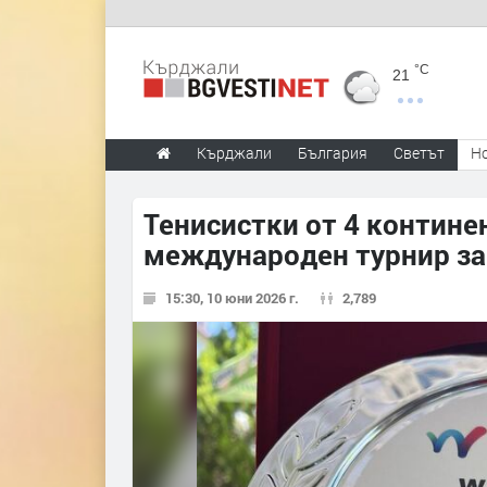
°C
21
Кърджали
България
Светът
Н
Тенисистки от 4 континен
международен турнир з
15:30, 10 юни 2026 г.
2,789