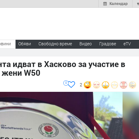
Календар
овини
Обяви
Свободно време
Видео
Градове
eTV
та идват в Хасково за участие в
а жени W50
0
2