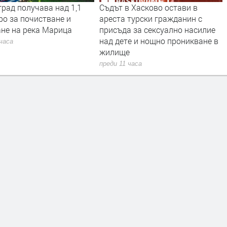
рад получава над 1,1
Съдът в Хасково остави в
ро за почистване и
ареста турски гражданин с
ане на река Марица
присъда за сексуално насилие
над дете и нощно проникване в
 часа
жилище
преди 11 часа