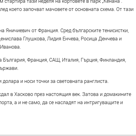
м стартира тази неделя на кортовете в парк „Кенана“.
лед което започват мачовете от основната схема. От тази
ена Яничиевич от Франция. Сред българските тенисистки,
Денислава Глушкова, Лидия Енчева, Росица Денчева и
 Иванова.
а България, Франция, САЩ, Италия, Гърция, Финландия,
държави.
и долара и носи точки за световната ранглиста.
еждал в Хасково през настоящия век. Затова и домакините
порта, а и не само, да се насладят на интригуващите и