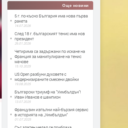
Още новини
5 г. по-късно България има нова първа
ракета
14.07.2026
След 18 г. българският тенис има нов
президент
26.01.2026
Четирима са задържани по искане на
Франция за манипулиране на тенис
мачове
15.10.2025
US Open разбуни духовете с
модернизираните смесени двойки
19.08.2025
Български триумф на "Уимбълдън"!
Иван Иванов е шампион
13.07.2025
Французин изпълни най-бързия сервис
в историята на „Уимбълдън“
01.07.2025
Със златен медал се прибраха