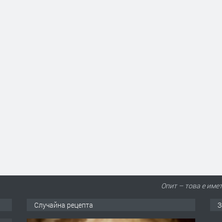
Опит – това е имет
Случайна рецепта
З