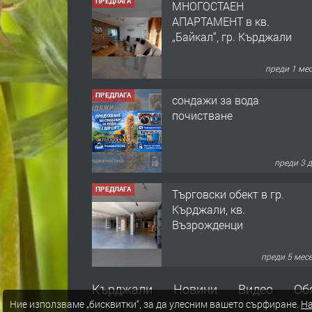
МНОГОСТАЕН
АПАРТАМЕНТ в кв.
„Байкал“, гр. Кърджали
преди 1 ме
ПРЕДЛАГА
сондажи за вода
почистване
преди 3 
ПРЕДЛАГА
Tърговски обект в гр.
Кърджали, кв.
Възрожденци
преди 5 мес
ПРЕДЛАГА
търсим общ работник
Кърджали
Новини
Видео
Об
Ние използваме „бисквитки“, за да улесним вашето сърфиране.
На