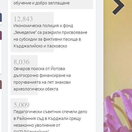
обучение и добро заплащане
12,843
Икономическа полиция и фонд
„Земеделие“ са разкрили присвояване
на субсидии за фиктивни пасища в
Кърджалийско и Хасковско
8,036
Овчаров поиска от Йотова
дългосрочно финансиране на
проучванията на пет знакови
археологически обекта
5,009
Педагогически съветник спечели дело
в Районния съд в Кърджали срещу
незаконно уволнение от
СУ“П.Р.Славейков“