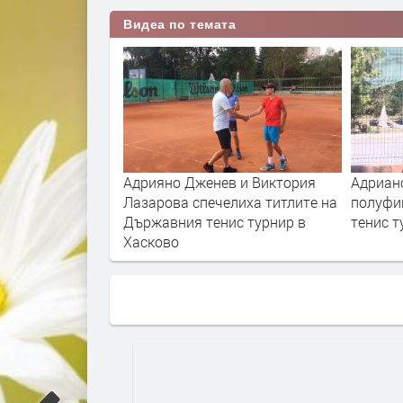
Видеа по темата
т за всички“ за
Адрияно Дженев и Виктория
Адриан
в Харманли
Лазарова спечелиха титлите на
полуфи
Държавния тенис турнир в
тенис т
Хасково