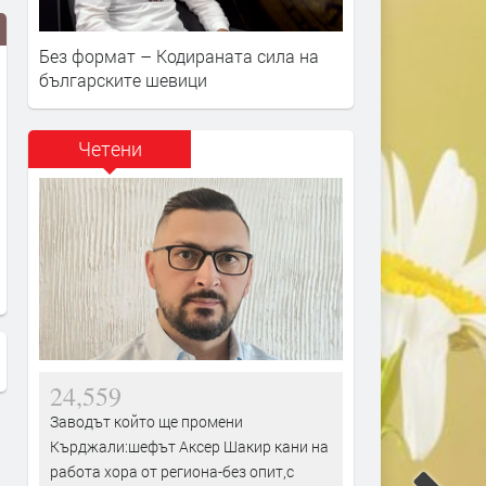
Без формат – Кодираната сила на
българските шевици
Четени
Лилия Димова: Очаквам през
Победи за водачите в сх
новия сезон да постигна успехи
на международния тенис
на международно и
турнир “Купа Хасково”
републиканско ниво
24,559
Заводът който ще промени
Кърджали:шефът Аксер Шакир кани на
работа хора от региона-без опит,с