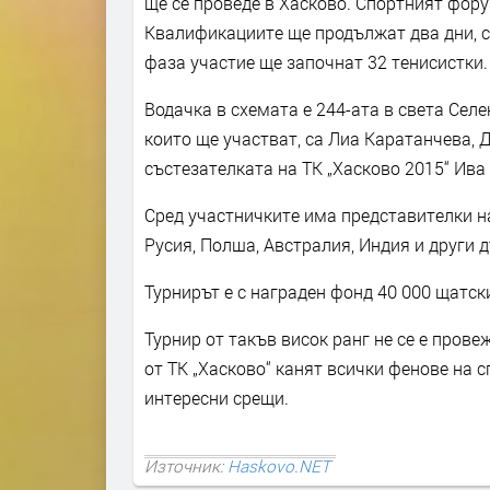
ще се проведе в Хасково. Спортният фору
Квалификациите ще продължат два дни, с
фаза участие ще започнат 32 тенисистки.
Водачка в схемата е 244-ата в света Сел
които ще участват, са Лиа Каратанчева, 
състезателката на ТК „Хасково 2015“ Ива
Сред участничките има представителки н
Русия, Полша, Австралия, Индия и други 
Турнирът е с награден фонд 40 000 щатск
Турнир от такъв висок ранг не се е пров
от ТК „Хасково“ канят всички фенове на с
интересни срещи.
Източник:
Haskovo.NET