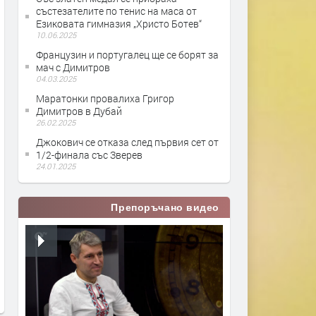
състезателите по тенис на маса от
Езиковата гимназия „Христо Ботев“
10.06.2025
Французин и португалец ще се борят за
мач с Димитров
04.03.2025
Маратонки провалиха Григор
Димитров в Дубай
26.02.2025
Джокович се отказа след първия сет от
1/2-финала със Зверев
24.01.2025
Препоръчано видео