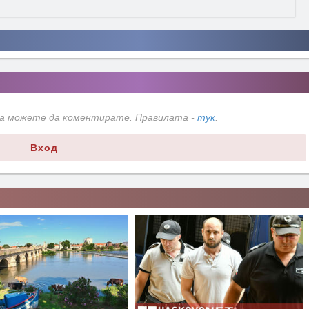
да можете да коментирате. Правилата -
тук
.
Вход