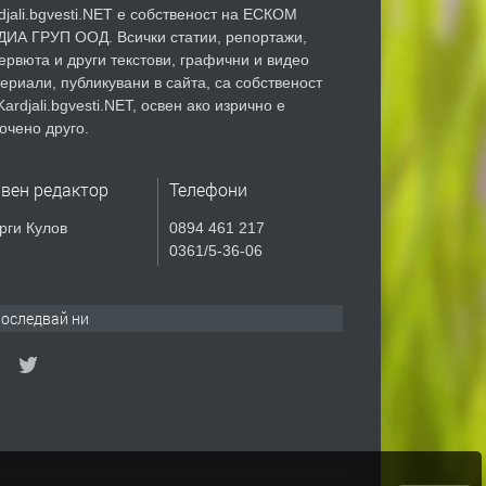
djali.bgvesti.NET е собственост на ЕСКОМ
ИА ГРУП ООД. Всички статии, репортажи,
ервюта и други текстови, графични и видео
ериали, публикувани в сайта, са собственост
Kardjali.bgvesti.NET, освен ако изрично е
очено друго.
авен редактор
Телефони
рги Кулов
0894 461 217
0361/5-36-06
оследвай ни