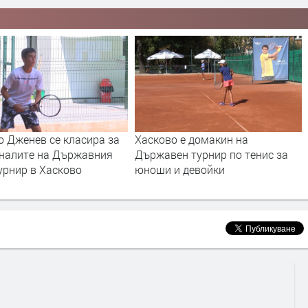
о Дженев се класира за
Хасково е домакин на
налите на Държавния
Държавен турнир по тенис за
урнир в Хасково
юноши и девойки