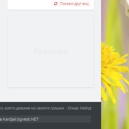
Покажи друг виц
о, което даваме на своите грешки. - Оскар Уайлд
а Kardjali.bgvesti.NET