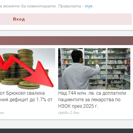
да можете да коментирате. Правилата -
тук
.
Вход
 свалиха
Над 744 млн. лв. са доплатили
Вече може 
 до 1.7% от
пациентите за лекарства по
за личен ф
НЗОК през 2025 г.
преди 2 дни
преди 2 дни