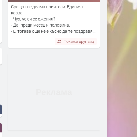
Срещат се двама приятели. Единият
казва:
- Чух, че си се оженил?
- Да, преди месец и половина.
- Е, тогава още не е късно да те поздравя...
Покажи друг виц