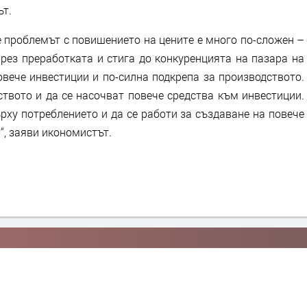
ът.
е проблемът с повишението на цените е много по-сложен –
рез преработката и стига до конкуренцията на пазара на
овече инвестиции и по-силна подкрепа за производството.
твото и да се насочват повече средства към инвестиции.
рху потреблението и да се работи за създаване на повече
“, заяви икономистът.