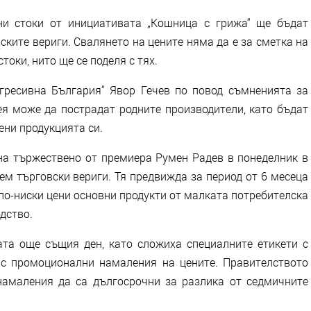
ни стоки от инициативата „Кошница с грижа“ ще бъдат
ските вериги. Свалянето на цените няма да е за сметка на
токи, нито ще се поделя с тях.
гресивна България“ Явор Гечев по повод съмненията за
нея може да пострадат родните производители, като бъдат
ени продукцията си.
на тържествено от премиера Румен Радев в понеделник в
ем търговски вериги. Тя предвижда за период от 6 месеца
по-ниски цени основни продукти от малката потребителска
одство.
та още същия ден, като сложиха специалните етикети с
 с промоционални намаления на цените. Правителството
намаления да са дългосрочни за разлика от седмичните