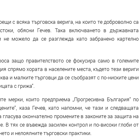
ещи с всяка търговска верига, на които те доброволно са
стоки, обясни Гечев. Така включването в държавната
и не можело да се разглежда като забранено картелно
роса защо правителството се фокусира само в големите
ия спрямо хората в населените места, където тези вериги
аква и малките търговци да се съобразят с по-ниските цени
ицата с грижа“.
те мерки, които предприема „Прогресивна България“ по
ените“, каза Гечев, като напомни, че тази и следващата
 гласува окончателно промените в законите за защита на
. В тях се въвежда засилен контрол и по-високи глоби от
нето и нелоялните търговски практики.