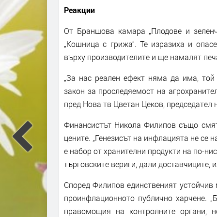
Реакции
От Браншова камара „Плодове и зелен
„Кошница с грижа“. Те изразиха и опас
върху производителите и ще намалят печ
„За нас реален ефект няма да има, той
закон за проследяемост на агрохранител
пред Нова тв Цветан Цеков, председател 
Финансистът Никола Филипов също смят
цените. „Генезисът на инфлацията не се н
е набор от хранителни продукти на по-ни
търговските вериги, дали доставчиците, и
Според Филипов единственият устойчив 
проинфлационното публично харчене. „Б
правомощия на контролните органи, 