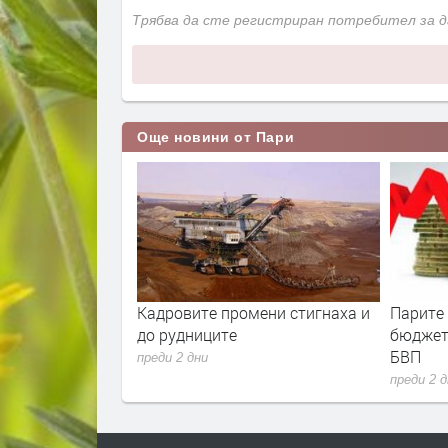
Трябва да сте регистриран потребител за 
Още новини от Пари
а с
Кадровите промени стигнаха и
Парите от Брюксел
до рудниците
бюджетния дефицит
БВП
преди 2 дни
преди 2 дни