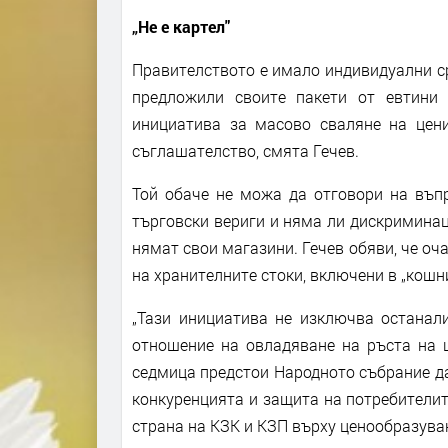
„Не е картел"
Правителството е имало индивидуални ср
предложили своите пакети от евтини 
инициатива за масово сваляне на цен
съглашателство, смята Гечев.
Той обаче не можа да отговори на въп
търговски вериги и няма ли дискриминац
нямат свои магазини. Гечев обяви, че оч
на хранителните стоки, включени в „кошн
„Тази инициатива не изключва останали
отношение на овладяване на ръста на ц
седмица предстои Народното събрание да
конкуренцията и защита на потребителите
страна на КЗК и КЗП върху ценообразува