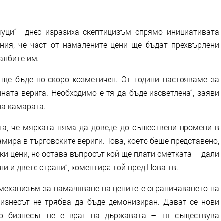
чуци“ днес изразиха скептицизъм спрямо инициативата
ения, че част от намалените цени ще бъдат прехвърлени
албите им.
 ще бъде по-скоро козметичен. От години настояваме за
ната верига. Необходимо е тя да бъде изсветлена“, заяви
на камарата.
а, че мярката няма да доведе до съществени промени в
амира в търговските вериги. Това, което беше представено,
ски цени, но остава въпросът кой ще плати сметката – дали
ли и двете страни“, коментира той пред Нова тв.
механизъм за намаляване на цените е ограничаването на
изнесът не трябва да бъде демонизиран. Дават се нови
но бизнесът не е враг на държавата – тя съществува