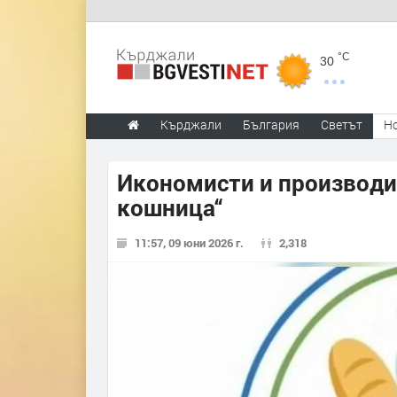
°C
30
Кърджали
България
Светът
Н
Икономисти и производит
кошница“
11:57, 09 юни 2026 г.
2,318