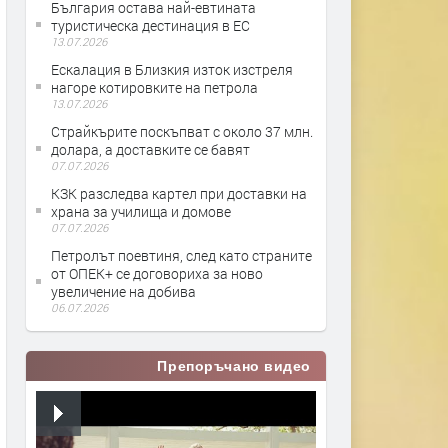
България остава най-евтината
туристическа дестинация в ЕС
13.07.2026
Ескалация в Близкия изток изстреля
нагоре котировките на петрола
13.07.2026
Страйкърите поскъпват с около 37 млн.
долара, а доставките се бавят
07.07.2026
КЗК разследва картел при доставки на
храна за училища и домове
07.07.2026
Петролът поевтиня, след като страните
от ОПЕК+ се договориха за ново
увеличение на добива
06.07.2026
Препоръчано видео