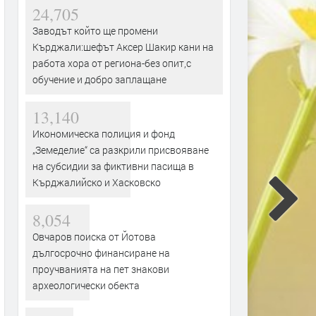
24,705
Заводът който ще промени
Кърджали:шефът Аксер Шакир кани на
работа хора от региона-без опит,с
обучение и добро заплащане
13,140
Икономическа полиция и фонд
„Земеделие“ са разкрили присвояване
на субсидии за фиктивни пасища в
Кърджалийско и Хасковско
8,054
Овчаров поиска от Йотова
дългосрочно финансиране на
проучванията на пет знакови
археологически обекта