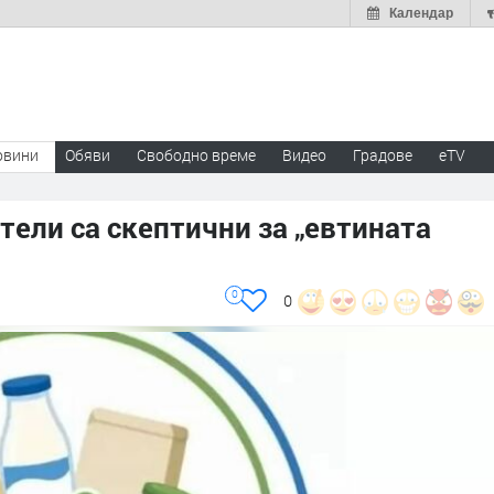
Календар
овини
Обяви
Свободно време
Видео
Градове
eTV
ели са скептични за „евтината
0
0