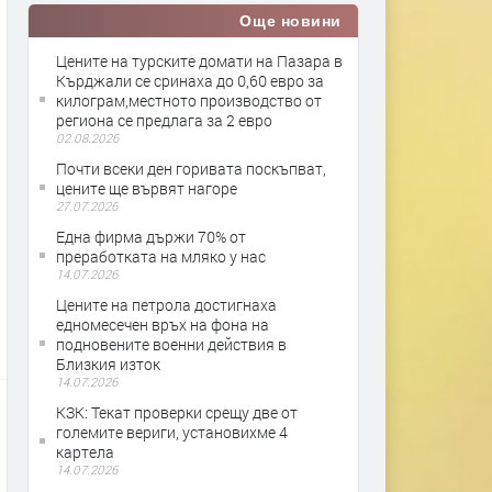
Още новини
Цените на турските домати на Пазара в
Кърджали се сринаха до 0,60 евро за
килограм,местното производство от
региона се предлага за 2 евро
02.08.2026
Почти всеки ден горивата поскъпват,
цените ще вървят нагоре
27.07.2026
Една фирма държи 70% от
преработката на мляко у нас
14.07.2026
Цените на петрола достигнаха
едномесечен връх на фона на
подновените военни действия в
Близкия изток
14.07.2026
КЗК: Текат проверки срещу две от
големите вериги, установихме 4
картела
14.07.2026