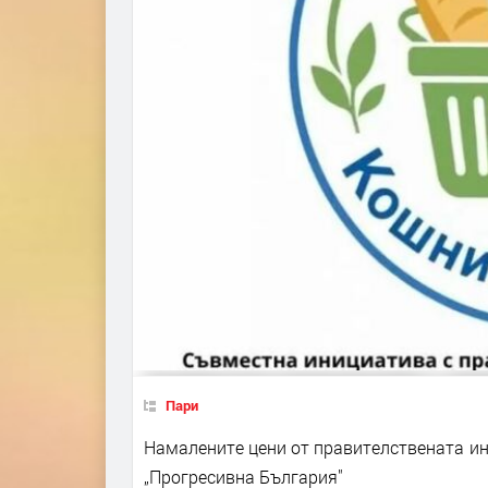
Пари
Намалените цени от правителствената ини
„Прогресивна България"