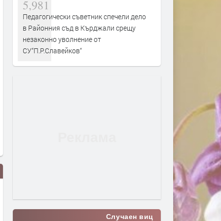
5,981
Педагогически съветник спечели дело
в Районния съд в Кърджали срещу
незаконно уволнение от
СУ“П.Р.Славейков“
Случаен виц