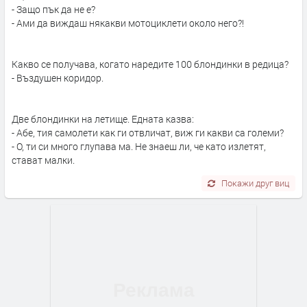
- Защо пък да не е?
- Ами да виждаш някакви мотоциклети около него?!
Какво се получава, когато наредите 100 блондинки в редица?
- Въздушен коридор.
Две блондинки на летище. Едната казва:
- Абе, тия самолети как ги отвличат, виж ги какви са големи?
- О, ти си много глупава ма. Не знаеш ли, че като излетят,
стават малки.
Покажи друг виц