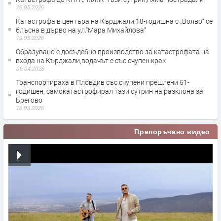
26.05.2026
Катастрофа в центъра на Кърджали,18-годишна с „Волво“ се
блъсна в дърво на ул.“Мара Михайлова“
19.05.2026
Образувано е досъдебно производство за катастрофата на
входа на Кърджали,водачът е със счупен крак
06.04.2026
Транспортираха в Пловдив със счупени прешлени 51-
годишен, самокатастрофирал тази сутрин на разклона за
Брегово
16.03.2026
Препоръчано видео