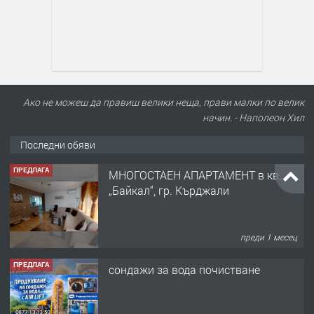
Ако не можеш да правиш велики неща, прави малки по велик
начин. - Наполеон Хил
Последни обяви
ПРЕДЛАГА
МНОГОСТАЕН АПАРТАМЕНТ в кв.
„Байкал“, гр. Кърджали
преди 1 месец
ПРЕДЛАГА
сондажи за вода почистване