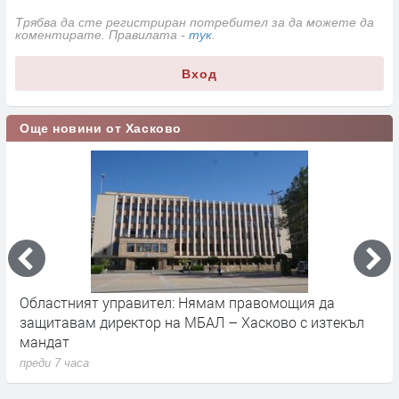
Трябва да сте регистриран потребител за да можете да
коментирате. Правилата -
тук
.
Вход
Още новини от Хасково
Областният управител: Нямам правомощия да
У
защитавам директор на МБАЛ – Хасково с изтекъл
п
мандат
п
преди 7 часа