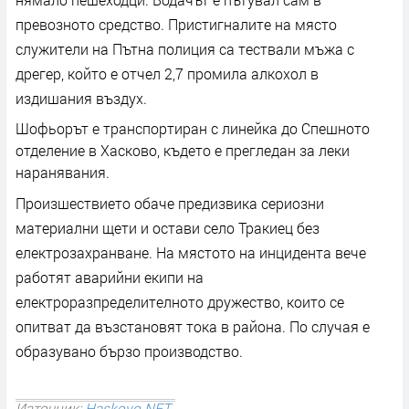
превозното средство. Пристигналите на място
служители на Пътна полиция са тествали мъжа с
дрегер, който е отчел 2,7 промила алкохол в
издишания въздух.
Шофьорът е транспортиран с линейка до Спешното
отделение в Хасково, където е прегледан за леки
наранявания.
Произшествието обаче предизвика сериозни
материални щети и остави село Тракиец без
електрозахранване. На мястото на инцидента вече
работят аварийни екипи на
електроразпределителното дружество, които се
опитват да възстановят тока в района. По случая е
образувано бързо производство.
Източник:
Haskovo.NET