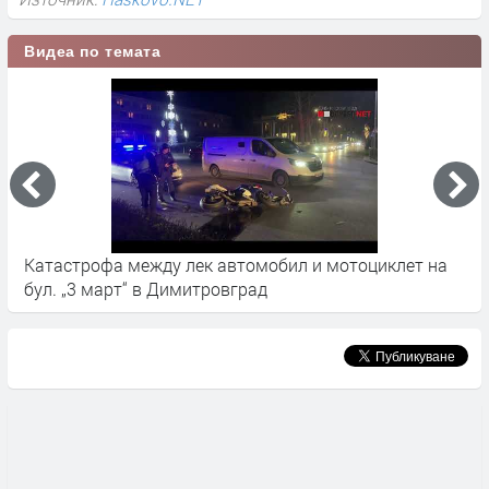
Видеа по темата
Катастрофа между лек автомобил и мотоциклет на
Ж
бул. „3 март“ в Димитровград
к