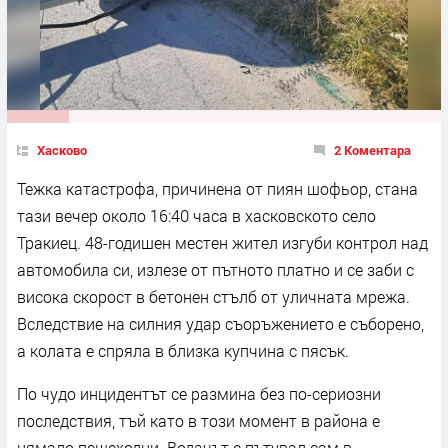
Хасково
2 Коментара
Тежка катастрофа, причинена от пиян шофьор, стана
тази вечер около 16:40 часа в хасковското село
Тракиец. 48-годишен местен жител изгуби контрол над
автомобила си, излезе от пътното платно и се заби с
висока скорост в бетонен стълб от уличната мрежа.
Вследствие на силния удар съоръжението е съборено,
а колата е спряла в близка купчина с пясък.
По чудо инцидентът се размина без по-сериозни
последствия, тъй като в този момент в района е
нямало пешеходци. Водачът е пътувал сам в