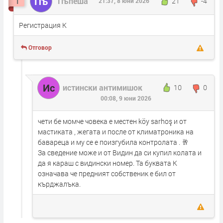
Пъ
Пъпеша
21
-4
1
21:37, 8 юни 2026
Регистрация К
Отговор
Ис
истински антимишок
10
0
00:08, 9 юни 2026
чети бе момче човека е местен köy sarhoş и от
мастиката , жегата и после от климатроника на
бавареца и му се е поизгубила контролата . 🥂
За сведение може и от Видин да си купил колата и
да я караш с видински номер. Та буквата К
означава че предният собственик е бил от
кърджалъка.