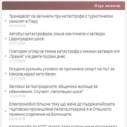
Още новини
Тринадесет са загинали при катастрофа с туристически
самолет в Перу
02.08.2026
Автобус катастрофира, скъса мантинела и затвори
Цариградско шосе
27.07.2026
Повторен оглед на тежка катастрофа с камион затваря АМ
„Тракия“ и в двете посоки днес
22.07.2026
Осъдиха румънец условно за причинена смърт на път за
Маказа,карал като бесен
02.07.2026
Заплахи за пострадалите, общинско жилище за
обвиняемия: Случаят „Челопешко шосе“
10.06.2026
Електромобил блъсна току що жена до Кърджалийската
търговско-промишлена палата,откараха я в Спешното
приемно отделение на болницата
05.06.2026
Катастрофа до КПП „Чилик“ тази сутрин,няма пострадали