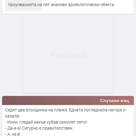
проучванията на пет знакови археологически обекта
Случаен виц
Седят две блондинки на плажа. Едната погледнала нагоре и
казала:
- Ииии, гледай какъв хубав самолет лети!
- Да-а-а! Сигурно е правителствен.
- А, не е!