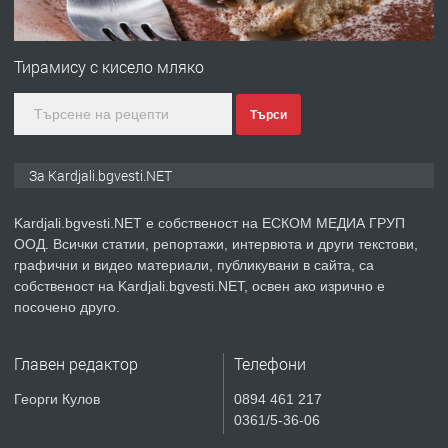
ПРЕДЛАГА
Гараж под наем в супер център
Кърджали
Тирамису с кисело мляко
Търси
преди 9 месеца
ПРЕДЛАГА
№3972 Парцел в регулация на брега
За Kardjali.bgvesti.NET
на язовир Студен кладенец 331м2 |
село Гняздово.
Kardjali.bgvesti.NET е собственост на ЕСКОМ МЕДИА ГРУП
ООД. Всички статии, репортажи, интервюта и други текстови,
преди 1 година
графични и видео материали, публикувани в сайта, са
собственост на Kardjali.bgvesti.NET, освен ако изрично е
ПРЕДЛАГА
Курс
посочено друго.
„Електротехник”/”Електромонтьор”
дистанционна или дневна форма на
Главен редактор
Телефони
обучение
преди 1 година
Георги Кулов
0894 461 217
0361/5-36-06
ПРЕДЛАГА
Курсове-