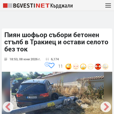
Пиян шофьор събори бетонен
стълб в Тракиец и остави селото
без ток
18:53, 08 юни 2026 г.
6,174
0
11