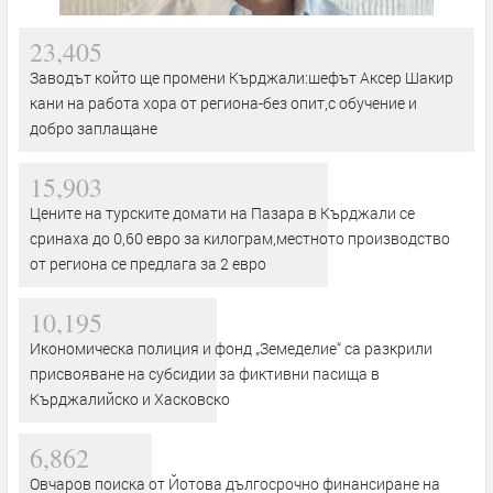
23,405
Заводът който ще промени Кърджали:шефът Аксер Шакир
кани на работа хора от региона-без опит,с обучение и
добро заплащане
15,903
Цените на турските домати на Пазара в Кърджали се
сринаха до 0,60 евро за килограм,местното производство
от региона се предлага за 2 евро
10,195
Икономическа полиция и фонд „Земеделие“ са разкрили
присвояване на субсидии за фиктивни пасища в
Кърджалийско и Хасковско
6,862
Овчаров поиска от Йотова дългосрочно финансиране на