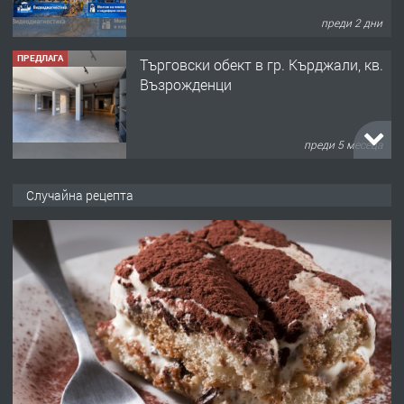
преди 2 дни
ПРЕДЛАГА
Tърговски обект в гр. Кърджали, кв.
Възрожденци
преди 5 месеца
ПРЕДЛАГА
търсим общ работник
Случайна рецепта
преди 6 месеца
ПРЕДЛАГА
Заведение /ресторант, бистро/ в с.
Чакаларово, община Кирково
преди 7 месеца