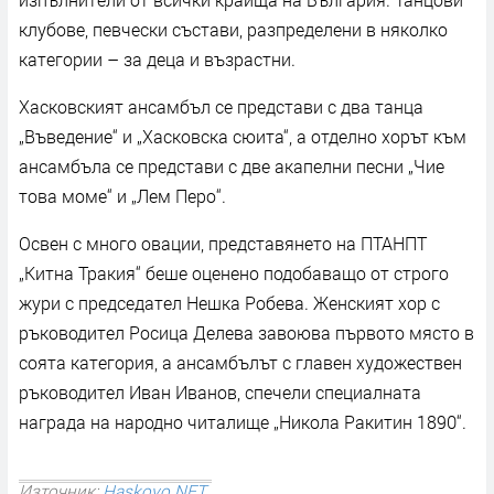
клубове, певчески състави, разпределени в няколко
категории – за деца и възрастни.
Хасковският ансамбъл се представи с два танца
„Въведение“ и „Хасковска сюита“, а отделно хорът към
ансамбъла се представи с две акапелни песни „Чие
това моме“ и „Лем Перо“.
Освен с много овации, представянето на ПТАНПТ
„Китна Тракия“ беше оценено подобаващо от строго
жури с председател Нешка Робева. Женският хор с
ръководител Росица Делева завоюва първото място в
соята категория, а ансамбълът с главен художествен
ръководител Иван Иванов, спечели специалната
награда на народно читалище „Никола Ракитин 1890“.
Източник:
Haskovo.NET