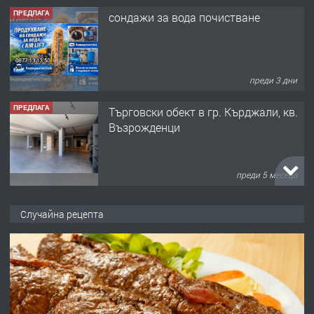
ПРЕДЛАГА
сондажи за вода почистване
преди 3 дни
ПРЕДЛАГА
Tърговски обект в гр. Кърджали, кв.
Възрожденци
преди 5 месеца
ПРЕДЛАГА
търсим общ работник
Случайна рецепта
преди 6 месеца
ПРЕДЛАГА
Заведение /ресторант, бистро/ в с.