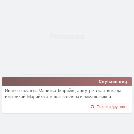
Случаен виц
Иванчо казал на Марийка: Марийке, аре утре в нас няма да
има никой. Марийка отишла, звъняла и нямало никой.
Покажи друг виц