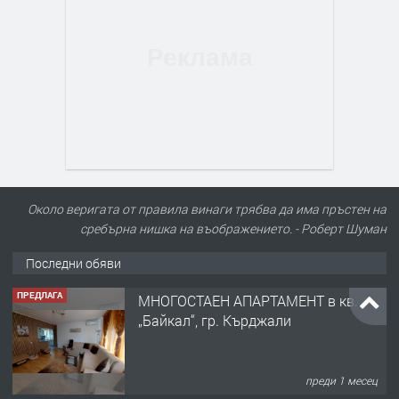
Около веригата от правила винаги трябва да има пръстен на
сребърна нишка на въображението. - Роберт Шуман
Последни обяви
ПРЕДЛАГА
МНОГОСТАЕН АПАРТАМЕНТ в кв.
„Байкал“, гр. Кърджали
преди 1 месец