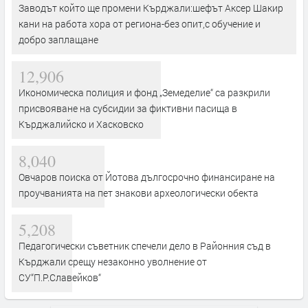
Заводът който ще промени Кърджали:шефът Аксер Шакир
кани на работа хора от региона-без опит,с обучение и
добро заплащане
12,906
Икономическа полиция и фонд „Земеделие“ са разкрили
присвояване на субсидии за фиктивни пасища в
Кърджалийско и Хасковско
8,040
Овчаров поиска от Йотова дългосрочно финансиране на
проучванията на пет знакови археологически обекта
5,208
Педагогически съветник спечели дело в Районния съд в
Кърджали срещу незаконно уволнение от
СУ“П.Р.Славейков“