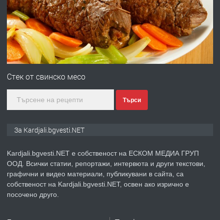
Чакаларово, община Кирково
преди 7 месеца
ПРЕДЛАГА
Гараж под наем в супер център
Кърджали
Стек от свинско месо
Търси
преди 9 месеца
ПРЕДЛАГА
№3972 Парцел в регулация на брега
За Kardjali.bgvesti.NET
на язовир Студен кладенец 331м2 |
село Гняздово.
Kardjali.bgvesti.NET е собственост на ЕСКОМ МЕДИА ГРУП
ООД. Всички статии, репортажи, интервюта и други текстови,
преди 1 година
графични и видео материали, публикувани в сайта, са
собственост на Kardjali.bgvesti.NET, освен ако изрично е
ПРЕДЛАГА
Курс
посочено друго.
„Електротехник”/”Електромонтьор”
дистанционна или дневна форма на