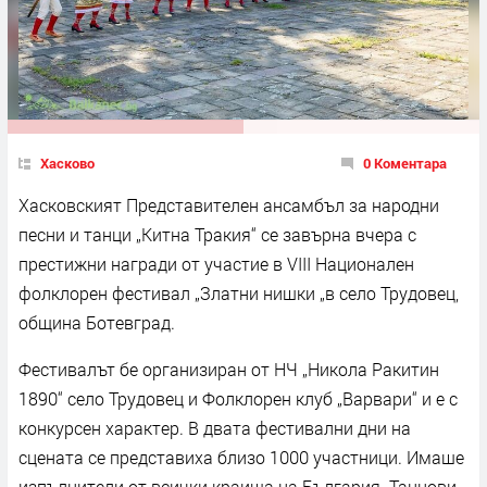
Хасково
0 Коментара
Хасковският Представителен ансамбъл за народни
песни и танци „Китна Тракия“ се завърна вчера с
престижни награди от участие в VIII Национален
фолклорен фестивал „Златни нишки „в село Трудовец,
община Ботевград.
Фестивалът бе организиран от НЧ „Никола Ракитин
1890“ село Трудовец и Фолклорен клуб „Варвари“ и е с
конкурсен характер. В двата фестивални дни на
сцената се представиха близо 1000 участници. Имаше
изпълнители от всички краища на България. Танцови