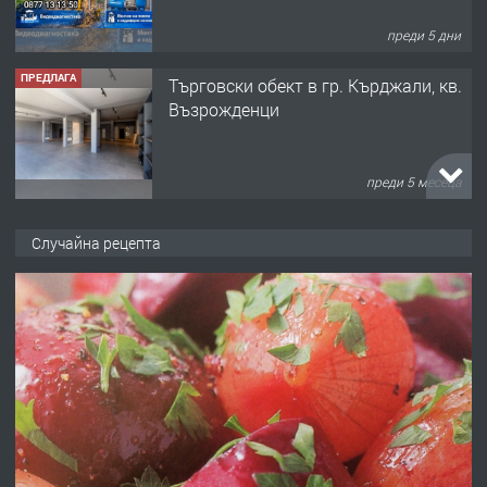
преди 5 дни
ПРЕДЛАГА
Tърговски обект в гр. Кърджали, кв.
Възрожденци
преди 5 месеца
ПРЕДЛАГА
търсим общ работник
Случайна рецепта
преди 6 месеца
ПРЕДЛАГА
Заведение /ресторант, бистро/ в с.
Чакаларово, община Кирково
преди 7 месеца