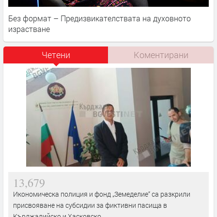
Без формат – Предизвикателствата на духовното
израстване
Четени
Коментирани
13,679
Икономическа полиция и фонд „Земеделие“ са разкрили
присвояване на субсидии за фиктивни пасища в
Кърджалийско и Хасковско