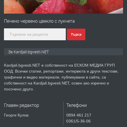
ПРЕДЛАГА
Гараж под наем в супер център
Кърджали
Печено червено цвекло с лукчета
Търси
преди 10 месеца
ПРЕДЛАГА
№3972 Парцел в регулация на брега
За Kardjali.bgvesti.NET
на язовир Студен кладенец 331м2 |
село Гняздово.
Kardjali.bgvesti.NET е собственост на ЕСКОМ МЕДИА ГРУП
ООД. Всички статии, репортажи, интервюта и други текстови,
преди 1 година
графични и видео материали, публикувани в сайта, са
собственост на Kardjali.bgvesti.NET, освен ако изрично е
ПРЕДЛАГА
Курс
посочено друго.
„Електротехник”/”Електромонтьор”
дистанционна или дневна форма на
Главен редактор
Телефони
обучение
преди 1 година
Георги Кулов
0894 461 217
0361/5-36-06
ПРЕДЛАГА
Курсове-