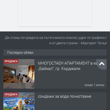
Да стоиш по средата на пътя е много опасно; удря те трафикът
и от двете страни. - Маргарет Тачър
Последни обяви
ПРЕДЛАГА
МНОГОСТАЕН АПАРТАМЕНТ в кв.
„Байкал“, гр. Кърджали
преди 1 месец
ПРЕДЛАГА
сондажи за вода почистване