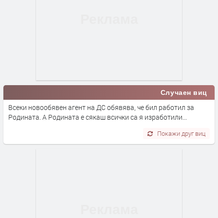
Случаен виц
Всеки новообявен агент на ДС обявява, че бил работил за
Родината. А Родината е сякаш всички са я изработили...
Покажи друг виц