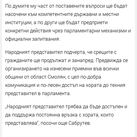
По думите му част от поставените въпроси ще бъдат
насочени към компетентните държавни и местни
институции, а по други ще бъдат предприети
конкретни действия чрез парламентарни механизми и
официални запитвания.
Народният представител подчерта, че срещите с
гражданите ще продължат и занапред. Предвижда се
организирането на изнесени приемни във всички
общини от област Смолян, с цел по-добра
комуникация и по-лесен достъп на хората до техния
представител в парламента.
„Народният представител трябва да бъде достъпен и
да поддържа постоянна връзка с хората, които
представлява“, посочи още Сабрутев.