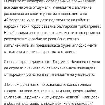
Емоциите от незабравимото парижко преживяване
все още не бяха отшумели. Учениците с вълнение
разказваха за своите участия в подножието на
Айфеловата кула, където под звуците на гайди и
народни песни гордо развяха българския трибагреник.
Незабравими за тях остават и моментите по време на
разходката с корабче по река Сена, когато
изпълненията им предизвикаха бурни аплодисменти
от жители и гости на френската столица.
От своя страна директорът Людмила Чаушева не успя
да скрие вълнението си от неочакваната изненада и
от поредния успех на възпитаниците на училището.
„Не знам дали напълно осъзнавате колко голяма
гордост ни носите с всяка своя изява, представяйки
България, Кърджали и СУ „Йордан Йовков“ – или дори
в обратен ред, защото преди всичко сте йовковци“,