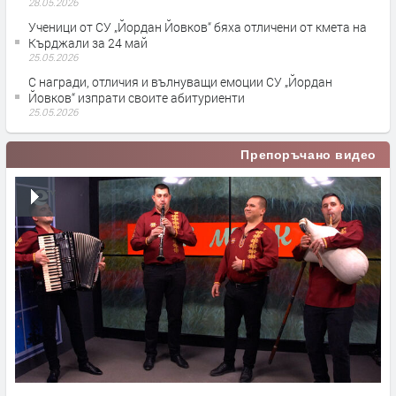
28.05.2026
Ученици от СУ „Йордан Йовков“ бяха отличени от кмета на
Кърджали за 24 май
25.05.2026
С награди, отличия и вълнуващи емоции СУ „Йордан
Йовков“ изпрати своите абитуриенти
25.05.2026
Препоръчано видео