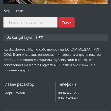
Гараж под наем в супер център
Кърджали
Берлинери
Търси
преди 10 месеца
ПРЕДЛАГА
№3972 Парцел в регулация на брега
За Kardjali.bgvesti.NET
на язовир Студен кладенец 331м2 |
село Гняздово.
Kardjali.bgvesti.NET е собственост на ЕСКОМ МЕДИА ГРУП
ООД. Всички статии, репортажи, интервюта и други текстови,
преди 1 година
графични и видео материали, публикувани в сайта, са
собственост на Kardjali.bgvesti.NET, освен ако изрично е
ПРЕДЛАГА
Курс
посочено друго.
„Електротехник”/”Електромонтьор”
дистанционна или дневна форма на
Главен редактор
Телефони
обучение
преди 1 година
Георги Кулов
0894 461 217
0361/5-36-06
ПРЕДЛАГА
Курсове-
Пчеларство,Растениевъдство,Животно