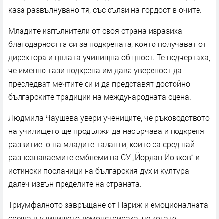
каза развълнувано тя, със сълзи на гордост в очите.
Младите изпълнители от своя страна изразиха
благодарността си за подкрепата, която получават от
директора и цялата училищна общност. Те подчертаха,
че именно тази подкрепа им дава увереност да
преследват мечтите си и да представят достойно
българските традиции на международната сцена.
Людмила Чаушева увери учениците, че ръководството
на училището ще продължи да насърчава и подкрепя
развитието на младите таланти, които са сред най-
разпознаваемите емблеми на СУ „Йордан Йовков“ и
истински посланици на българския дух и култура
далеч извън пределите на страната.
Триумфалното завръщане от Париж и емоционалната
среща в училището демонстрираха, че когато