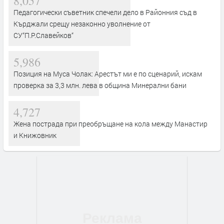
8,057
Педагогически съветник спечели дело в Районния съд в
Кърджали срещу незаконно уволнение от
СУ“П.Р.Славейков“
5,986
Позиция на Муса Чолак: Арестът ми е по сценарий, искам
проверка за 3,3 млн. лева в община Минерални бани
4,727
Жена пострада при преобръщане на кола между Манастир
и Книжовник