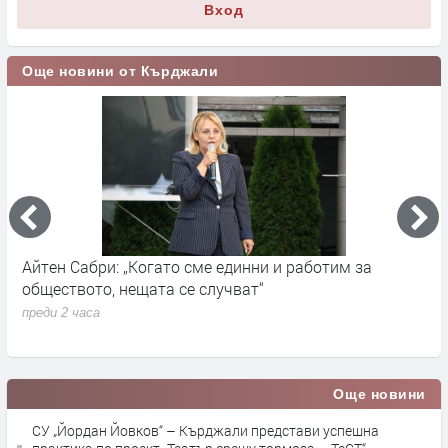
Вход
Още новини от Кърджали
Айтен Сабри: „Когато сме единни и работим за
О
обществото, нещата се случват“
п
преди 2 часа
Още новини
СУ „Йордан Йовков“ – Кърджали представи успешна