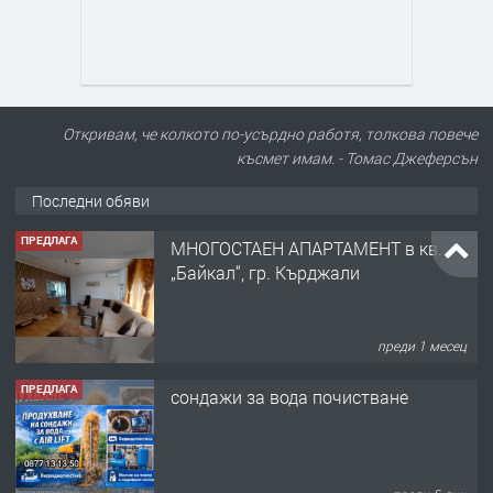
Откривам, че колкото по-усърдно работя, толкова повече
късмет имам. - Томас Джеферсън
Последни обяви
ПРЕДЛАГА
МНОГОСТАЕН АПАРТАМЕНТ в кв.
„Байкал“, гр. Кърджали
преди 1 месец
ПРЕДЛАГА
сондажи за вода почистване