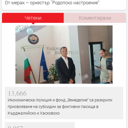
От мерак – оркестър ''Родопско настроение''
Четени
Коментирани
13,666
Икономическа полиция и фонд „Земеделие“ са разкрили
присвояване на субсидии за фиктивни пасища в
Кърджалийско и Хасковско