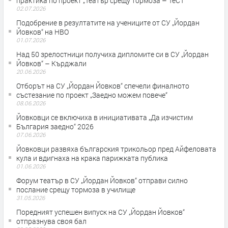
практика по проект „Театър срещу тормоза – ТеСТ“
02.07.2026
Подобрение в резултатите на учениците от СУ „Йордан
Йовков“ на НВО
01.07.2026
Над 50 зрелостници получиха дипломите си в СУ „Йордан
Йовков“ – Кърджали
20.06.2026
Отборът на СУ „Йордан Йовков“ спечели финалното
състезание по проект „Заедно можем повече“
08.06.2026
Йовковци се включиха в инициативата „Да изчистим
България заедно“ 2026
07.06.2026
Йовковци развяха българския трикольор пред Айфеловата
кула и вдигнаха на крака парижката публика
01.06.2026
Форум театър в СУ „Йордан Йовков“ отправи силно
послание срещу тормоза в училище
31.05.2026
Поредният успешен випуск на СУ „Йордан Йовков“
отпразнува своя бал