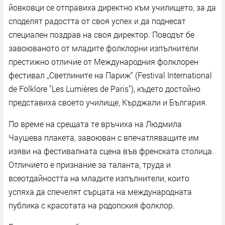
йовковци се отправиха директно към училището, за да
споделят радостта от своя успех и да поднесат
специален поздрав на своя директор. Поводът бе
завоюваното от младите фолклорни изпълнители
престижно отличие от Международния фолклорен
фестивал „Светлините на Париж“ (Festival International
de Folklore "Les Lumières de Paris"), където достойно
представиха своето училище, Кърджали и България.
По време на срещата те връчиха на Людмила
Чаушева плакета, завоюван с впечатляващите им
изяви на фестивалната сцена във френската столица.
Отличието е признание за таланта, труда и
всеотдайността на младите изпълнители, които
успяха да спечелят сърцата на международната
публика с красотата на родопския фолклор.