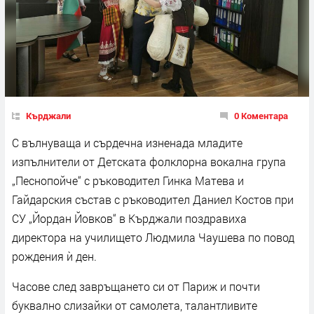
Кърджали
0 Коментара
С вълнуваща и сърдечна изненада младите
изпълнители от Детската фолклорна вокална група
„Песнопойче“ с ръководител Гинка Матева и
Гайдарския състав с ръководител Даниел Костов при
СУ „Йордан Йовков“ в Кърджали поздравиха
директора на училището Людмила Чаушева по повод
рождения ѝ ден.
Часове след завръщането си от Париж и почти
буквално слизайки от самолета, талантливите