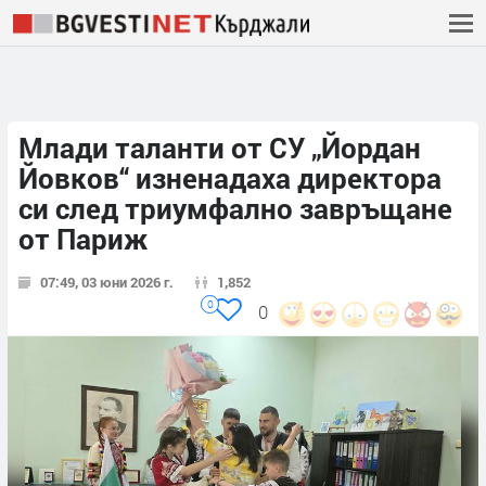
Млади таланти от СУ „Йордан
Йовков“ изненадаха директора
си след триумфално завръщане
от Париж
07:49, 03 юни 2026 г.
1,852
0
0