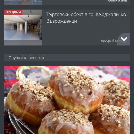
преди 5 дни
ПРЕДЛАГА
Tърговски обект в гр. Кърджали, кв.
Възрожденци
преди 5 месеца
ПРЕДЛАГА
търсим общ работник
Случайна рецепта
преди 6 месеца
ПРЕДЛАГА
Заведение /ресторант, бистро/ в с.
Чакаларово, община Кирково
преди 7 месеца
ПРЕДЛАГА