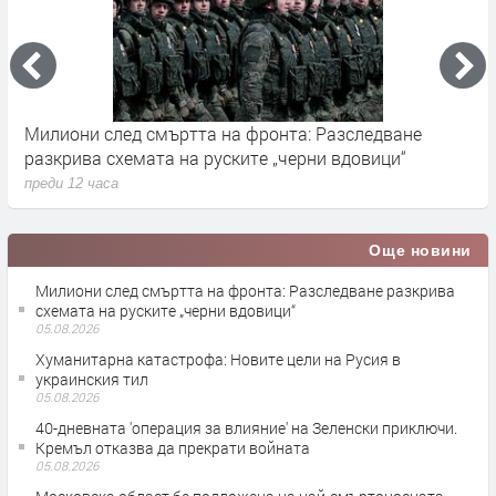
Милиони след смъртта на фронта: Разследване
Г
разкрива схемата на руските „черни вдовици“
в
преди 12 часа
п
Още новини
Милиони след смъртта на фронта: Разследване разкрива
схемата на руските „черни вдовици“
05.08.2026
Хуманитарна катастрофа: Новите цели на Русия в
украинския тил
05.08.2026
40-дневната 'операция за влияние' на Зеленски приключи.
Кремъл отказва да прекрати войната
05.08.2026