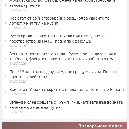
Московска област бе подложена на най-смъртоносната
атака с дронове
04.08.2026
Нов етап от войната: Украйна разширява ударите по
логистичния тил на Русия
03.08.2026
Руска крилата ракета е навлязла във въздушното
пространство на НАТО - паднала е в Полша
30.07.2026
Военно напрежение в Арктика: Русия провежда учения с
крайцери, фрегати и ракетни комплекси край Норвегия
30.07.2026
Поне 13 жертви след руски удари срещу Украйна. Полша
вдигна изтребители
30.07.2026
Войната в Украйна: скритото послание на Путин към Европа
29.07.2026
Зеленски след срещата с Тръмп: Инициативата във войната
вече не е в ръцете на Путин
29.07.2026
Препоръчано видео