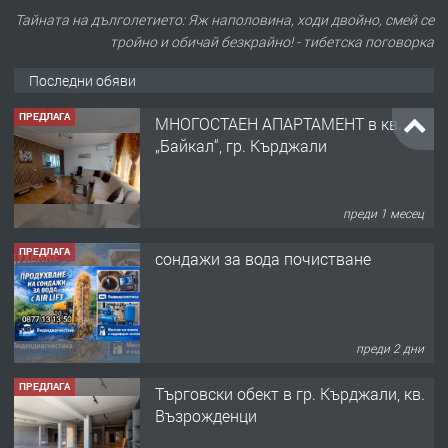
Тайната на дълголетието: Яж наполовина, ходи двойно, смей се
тройно и обичай безкрайно! - тибетска поговорка
Последни обяви
ПРЕДЛАГА
МНОГОСТАЕН АПАРТАМЕНТ в кв.
„Байкал“, гр. Кърджали
преди 1 месец
ПРЕДЛАГА
сондажи за вода почистване
преди 2 дни
ПРЕДЛАГА
Tърговски обект в гр. Кърджали, кв.
Възрожденци