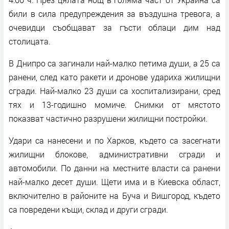
били в сила предупреждения за въздушна тревога, а
очевидци съобщават за гъсти облаци дим над
столицата.
В Днипро са загинали най-малко петима души, а 25 са
ранени, след като ракети и дронове удариха жилищни
сгради. Най-малко 23 души са хоспитализирани, сред
тях и 13-годишно момиче. Снимки от мястото
показват частично разрушени жилищни постройки.
Удари са нанесени и по Харков, където са засегнати
жилищни блокове, административни сгради и
автомобили. По данни на местните власти са ранени
най-малко десет души. Щети има и в Киевска област,
включително в районите на Буча и Вишгород, където
са повредени къщи, склад и други сгради.