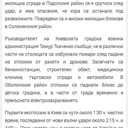
жилищна сграда в Подолския район се е срутила след
удар, а има опасения, че хора са останали под
развалините. Повредени са и високи жилищни блокове
в Соломянския район.
Ръководителят на Киевската градска военна
администрация Тимур Ткаченко съобщи, че в различни
части на столицата са избухнали пожари след падане
на отломки от ракети и дронове. Засегнати са
бензиностанции, строителен обект, медицинска
клиника, търговски сгради и автомобили. В
Оболонския район отломки са паднали близо до
детска градина, а в части от града временно е
прекъснато електрозахранването.
Първите експлозии в Киев са чути около 1:30 ч. местно
време, последвани от нови вълни удари около 2:15 ч. и
4:00 ч. През цялата нощ в голяма част от Украйна са