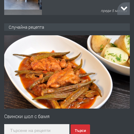
преди 5 месеца
ПРЕДЛАГА
търсим общ работник
Случайна рецепта
преди 6 месеца
ПРЕДЛАГА
Заведение /ресторант, бистро/ в с.
Чакаларово, община Кирково
преди 7 месеца
ПРЕДЛАГА
Гараж под наем в супер център
Кърджали
Свински шол с бамя
Търси
преди 9 месеца