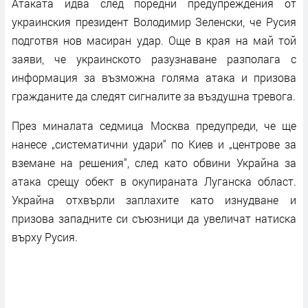
Атаката идва след поредни предупреждения от
украинския президент Володимир Зеленски, че Русия
подготвя нов масиран удар. Още в края на май той
заяви, че украинското разузнаване разполага с
информация за възможна голяма атака и призова
гражданите да следят сигналите за въздушна тревога.
През миналата седмица Москва предупреди, че ще
нанесе „систематични удари“ по Киев и „центрове за
вземане на решения“, след като обвини Украйна за
атака срещу обект в окупираната Луганска област.
Украйна отхвърли заплахите като изнудване и
призова западните си съюзници да увеличат натиска
върху Русия.