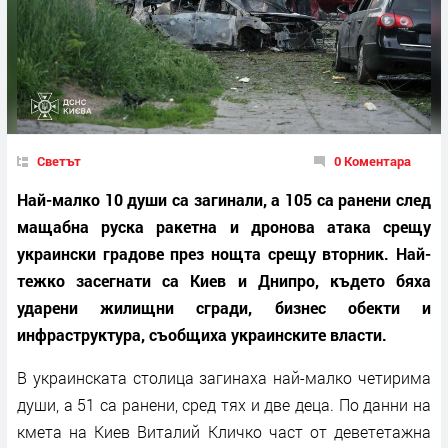
Светът
0 Коментара
Най-малко 10 души са загинали, а 105 са ранени след
мащабна руска ракетна и дронова атака срещу
украински градове през нощта срещу вторник. Най-
тежко засегнати са Киев и Днипро, където бяха
ударени жилищни сгради, бизнес обекти и
инфраструктура, съобщиха украинските власти.
В украинската столица загинаха най-малко четирима
души, а 51 са ранени, сред тях и две деца. По данни на
кмета на Киев Виталий Кличко част от девететажна