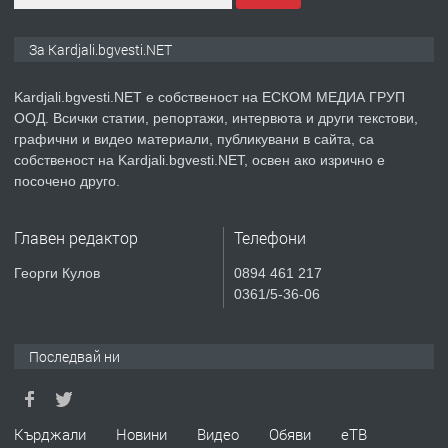
ПРЕДЛАГА
№3972 Парцел в регулация на брега
За Kardjali.bgvesti.NET
на язовир Студен кладенец 331м2 |
село Гняздово.
Kardjali.bgvesti.NET е собственост на ЕСКОМ МЕДИА ГРУП
ООД. Всички статии, репортажи, интервюта и други текстови,
преди 1 година
графични и видео материали, публикувани в сайта, са
собственост на Kardjali.bgvesti.NET, освен ако изрично е
ПРЕДЛАГА
Курс
посочено друго.
„Електротехник”/”Електромонтьор”
дистанционна или дневна форма на
Главен редактор
Телефони
обучение
преди 1 година
Георги Кулов
0894 461 217
0361/5-36-06
ПРЕДЛАГА
Курсове-
Пчеларство,Растениевъдство,Животно
защита
Последвай ни
преди 1 година
Кърджали
Новини
Видео
Обяви
еТВ
ПРЕДЛАГА
**Прекрасен имот за продажба в