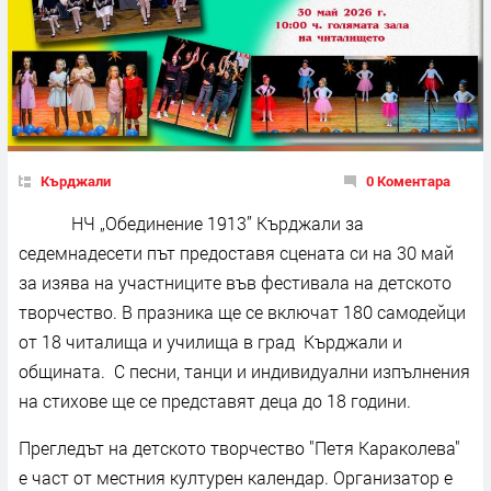
Кърджали
0 Коментара
НЧ „Обединение 1913” Кърджали за
седемнадесети път предоставя сцената си на 30 май
за изява на участниците във фестивала на детското
творчество. В празника ще се включат 180 самодейци
от 18 читалища и училища в град Кърджали и
общината. С песни, танци и индивидуални изпълнения
на стихове ще се представят деца до 18 години.
Прегледът на детското творчество "Петя Караколева"
е част от местния културен календар. Организатор е