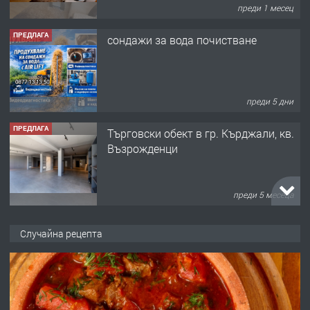
преди 1 месец
ПРЕДЛАГА
сондажи за вода почистване
преди 5 дни
ПРЕДЛАГА
Tърговски обект в гр. Кърджали, кв.
Възрожденци
преди 5 месеца
ПРЕДЛАГА
търсим общ работник
Случайна рецепта
преди 6 месеца