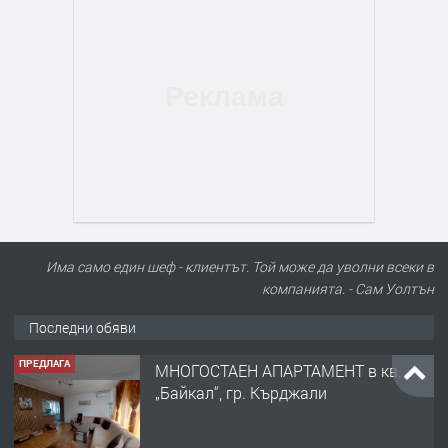
Има само един шеф - клиентът. Той може да уволни всеки в
компанията. - Сам Уолтън
Последни обяви
ПРЕДЛАГА
МНОГОСТАЕН АПАРТАМЕНТ в кв.
„Байкал“, гр. Кърджали