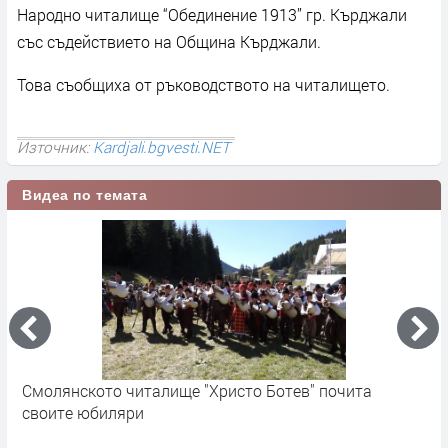
Народно читалище “Обединение 1913” гр. Кърджали
със съдействието на Община Кърджали.
Това съобщиха от ръководството на читалището.
Източник:
Kardjali.bgvesti.NET
Видеа по темата
Смолянското читалище "Христо Ботев" почита
Ч
своите юбиляри