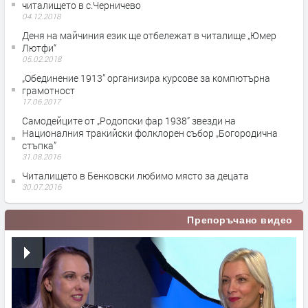
читалището в с.Черничево
04.12.2018
Деня на майчиния език ще отбележат в читалище „Юмер
Лютфи“
05.02.2018
„Обединение 1913” организира курсове за компютърна
грамотност
17.06.2017
Самодейците от „Родопски фар 1938” звезди на
Националния тракийски фолклорен събор „Богородична
стъпка”
31.08.2016
Читалището в Бенковски любимо място за децата
30.07.2016
Препоръчано видео