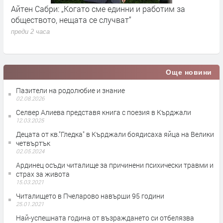
Айтен Сабри: „Когато сме единни и работим за
О
обществото, нещата се случват“
п
преди 2 часа
Още новини
Пазители на родолюбие и знание
02.08.2026
Селвер Алиева представя книга с поезия в Кърджали
12.03.2025
Децата от кв."Гледка" в Кърджали боядисаха яйца на Велики
четвъртък
02.05.2024
Ардинец осъди читалище за причинени психически травми и
страх за живота
15.03.2021
Читалището в Пчеларово навърши 95 години
25.01.2021
Най-успешната година от възраждането си отбелязва