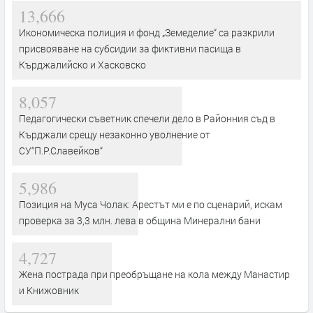
13,666
Икономическа полиция и фонд „Земеделие“ са разкрили
присвояване на субсидии за фиктивни пасища в
Кърджалийско и Хасковско
8,057
Педагогически съветник спечели дело в Районния съд в
Кърджали срещу незаконно уволнение от
СУ“П.Р.Славейков“
5,986
Позиция на Муса Чолак: Арестът ми е по сценарий, искам
проверка за 3,3 млн. лева в община Минерални бани
4,727
Жена пострада при преобръщане на кола между Манастир
и Книжовник