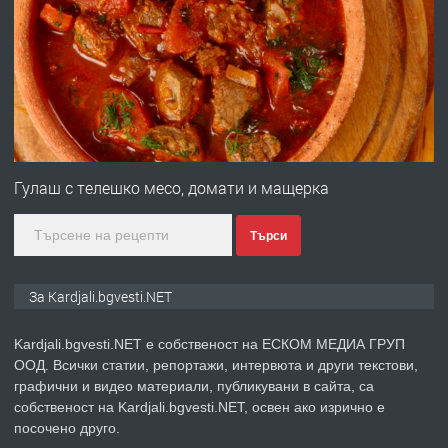
ПРЕДЛАГА
Заведение /ресторант, бистро/ в с.
Чакаларово, община Кирково
преди 7 месеца
ПРЕДЛАГА
Гараж под наем в супер център
Кърджали
Гулаш с телешко месо, домати и мащерка
Търси
преди 10 месеца
ПРЕДЛАГА
№3972 Парцел в регулация на брега
За Kardjali.bgvesti.NET
на язовир Студен кладенец 331м2 |
село Гняздово.
Kardjali.bgvesti.NET е собственост на ЕСКОМ МЕДИА ГРУП
ООД. Всички статии, репортажи, интервюта и други текстови,
преди 1 година
графични и видео материали, публикувани в сайта, са
собственост на Kardjali.bgvesti.NET, освен ако изрично е
ПРЕДЛАГА
Курс
посочено друго.
„Електротехник”/”Електромонтьор”