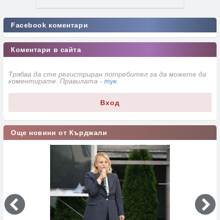
Facebook коментари
Коментари в сайта
Трябва да сте регистриран потребител за да можете да
коментирате. Правилата -
тук
.
Вход
Още новини от Кърджали