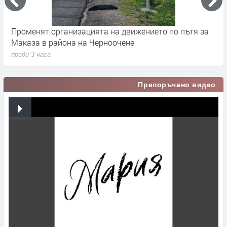
Променят организацията на движението по пътя за
З
Маказа в района на Черноочене
К
преди 3 часа
п
Препоръчано видео