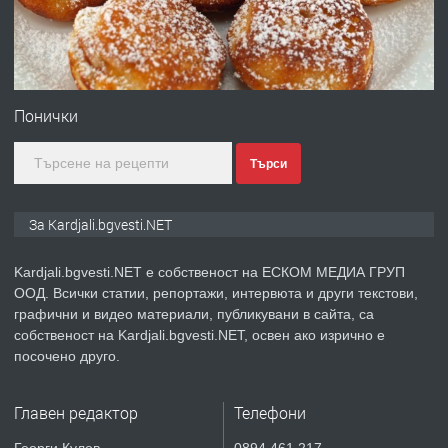
преди 7 месеца
ПРЕДЛАГА
Гараж под наем в супер център
Кърджали
Понички
Търси
преди 9 месеца
ПРЕДЛАГА
№3972 Парцел в регулация на брега
За Kardjali.bgvesti.NET
на язовир Студен кладенец 331м2 |
село Гняздово.
Kardjali.bgvesti.NET е собственост на ЕСКОМ МЕДИА ГРУП
ООД. Всички статии, репортажи, интервюта и други текстови,
преди 1 година
графични и видео материали, публикувани в сайта, са
собственост на Kardjali.bgvesti.NET, освен ако изрично е
ПРЕДЛАГА
Курс
посочено друго.
„Електротехник”/”Електромонтьор”
дистанционна или дневна форма на
Главен редактор
Телефони
обучение
преди 1 година
Георги Кулов
0894 461 217