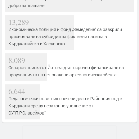
добро заплащане
13,289
Икономическа полиция и фонд „Земеделие“ са разкрили
присвояване на субсидии за фиктивни пасища в
Кърджалийско и Хасковско
8,089
Овчаров поиска от Йотова дългосрочно финансиране на
проучванията на пет знакови археологически обекта
6,644
Педагогически съветник спечели дело в Районния съд в
Кърджали срещу незаконно уволнение от
СУ“П.Р.Славейков“