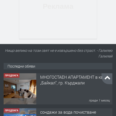
Нищо велико на този свят не е извършено без страст. - Галилео
Галилей
Последни обяви
ПРЕДЛАГА
МНОГОСТАЕН АПАРТАМЕНТ в кв.
„Байкал“, гр. Кърджали
преди 1 месец
ПРЕДЛАГА
сондажи за вода почистване