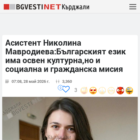
Асистент Николина
Мавродиева:Българският език
има освен културна,но и
социална и гражданска мисия
07:08, 28 май 2026 г.
3,360
0
3