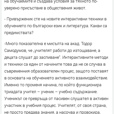
на обучаемите и създава условия за тяхното по-
уверено присъствие в обществения живот.
- Привърженик сте на новите интерактивни техники в
обучението по български език и литература. Какви са
предимствата?
-Много показателна е мисълта на акад. Тодор
Самодумов, че „учителят работи до изтощаване, а
децата слушат до заспиване“. Интерактивните методи
и техники са един от начините това да не се случва в
съвременния образователен процес, защото поставят
в основата на обучението активното взаимодействие.
Именно то променя начина, по който функционира
триадата учител – ученик – учебно съдържание.
Ученикът се превръща от пасивен слушател в активен
участник в учебния процес. Учителят, от своя страна,
не просто предава знания, а насочва и провокира,