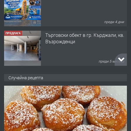
преди 4 дни
ПРЕДЛАГА
Tърговски обект в гр. Кърджали, кв.
Възрожденци
преди 5 месеца
ПРЕДЛАГА
търсим общ работник
Случайна рецепта
преди 6 месеца
ПРЕДЛАГА
Заведение /ресторант, бистро/ в с.
Чакаларово, община Кирково