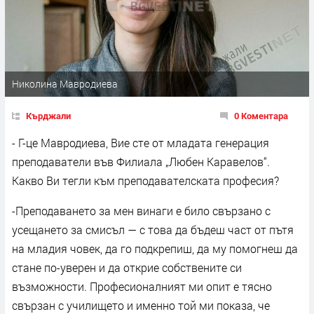
Николина Мавродиева
Кърджали
0 Коментара
- Г-це Мавродиева, Вие сте от младата генерация
преподаватели във Филиала „Любен Каравелов“.
Какво Ви тегли към преподавателската професия?
-Преподаването за мен винаги е било свързано с
усещането за смисъл — с това да бъдеш част от пътя
на младия човек, да го подкрепиш, да му помогнеш да
стане по-уверен и да открие собствените си
възможности. Професионалният ми опит е тясно
свързан с училището и именно той ми показа, че