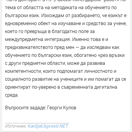
тема от областта на методиката на обучението по
български език. Изхождам от разбирането, че езикът е
едновременно обект на изучаване и средство за учене,
което го превръща в благодатно поле за
междупредметна интеграция. Именно това е и
предизвикателството пред мен — да изследвам как
обучението по български език, обогатено чрез връзки
с други предметни области, може да развива
компетентности, които подпомагат личностното и
социалното развитие на учениците и им помагат да се
ориентират по-уверено в съвременната дигитална
среда.
Въпросите зададе: Георги Кулов
Източник:
Kardjali.bgvesti.NET