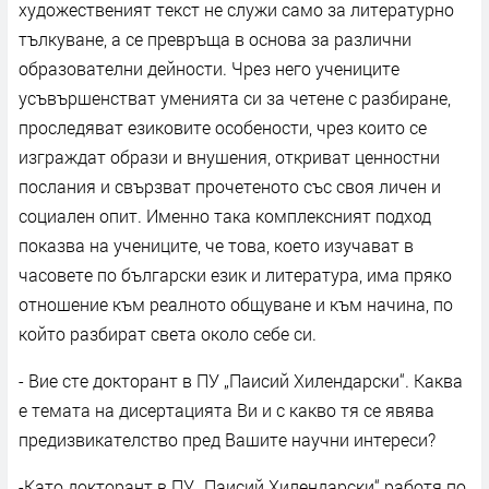
художественият текст не служи само за литературно
тълкуване, а се превръща в основа за различни
образователни дейности. Чрез него учениците
усъвършенстват уменията си за четене с разбиране,
проследяват езиковите особености, чрез които се
изграждат образи и внушения, откриват ценностни
послания и свързват прочетеното със своя личен и
социален опит. Именно така комплексният подход
показва на учениците, че това, което изучават в
часовете по български език и литература, има пряко
отношение към реалното общуване и към начина, по
който разбират света около себе си.
- Вие сте докторант в ПУ „Паисий Хилендарски“. Каква
е темата на дисертацията Ви и с какво тя се явява
предизвикателство пред Вашите научни интереси?
-Като докторант в ПУ „Паисий Хилендарски“ работя по