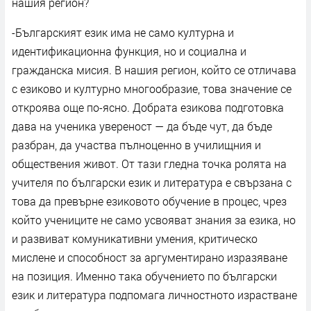
нашия регион?
-Българският език има не само културна и
идентификационна функция, но и социална и
гражданска мисия. В нашия регион, който се отличава
с езиково и културно многообразие, това значение се
откроява още по-ясно. Добрата езикова подготовка
дава на ученика увереност — да бъде чут, да бъде
разбран, да участва пълноценно в училищния и
обществения живот. От тази гледна точка ролята на
учителя по български език и литература е свързана с
това да превърне езиковото обучение в процес, чрез
който учениците не само усвояват знания за езика, но
и развиват комуникативни умения, критическо
мислене и способност за аргументирано изразяване
на позиция. Именно така обучението по български
език и литература подпомага личностното израстване