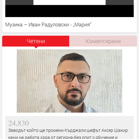
Музика – Иван Радуловски - „Мария“
Четени
Коментирани
24,830
Заводът който ще промени Кърджали:шефът Аксер Шакир
кани на работа хора от региона-без опит,с обучение и