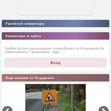
Facebook коментари
Коментари в сайта
Трябва да сте регистриран потребител за да можете да
коментирате. Правилата -
тук
.
Вход
Още новини от Кърджали