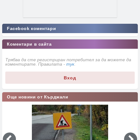
Facebook коментари
Коментари в сайта
Трябва да сте регистриран потребител за да можете да
коментирате. Правилата -
тук
.
Вход
Още новини от Кърджали