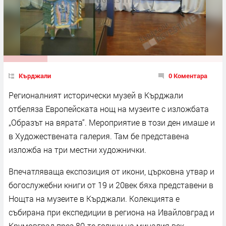
Кърджали
0 Коментара
Регионалният исторически музей в Кърджали
отбеляза Европейската нощ на музеите с изложбата
„Образът на вярата“. Мероприятие в този ден имаше и
в Художествената галерия. Там бе представена
изложба на три местни художнички.
Впечатляваща експозиция от икони, църковна утвар и
богослужебни книги от 19 и 20век бяха представени в
Нощта на музеите в Кърджали. Колекцията е
събирана при експедиции в региона на Ивайловград и
Крумовград през 80-те години на миналия век.