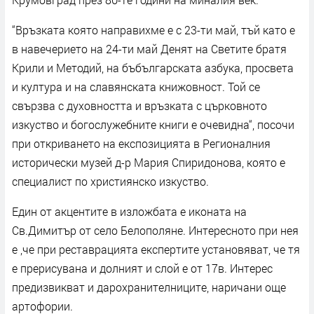
“Връзката която направихме е с 23-ти май, тъй като е
в навечерието на 24-ти май Денят на Светите братя
Крили и Методий, на бъбългарската азбука, просвета
и култура и на славянската книжовност. Той се
свързва с духовността и връзката с църковното
изкуство и богослужебните книги е очевидна“, посочи
при откриването на експозицията в Регионалния
исторически музей д-р Мария Спиридонова, която е
специалист по християнско изкуство.
Един от акцентите в изложбата е иконата на
Св.Димитър от село Белополяне. Интересното при нея
е ,че при реставрацията експертите установяват, че тя
е прерисувана и долният и слой е от 17в. Интерес
предизвикват и дарохранителниците, наричани още
артофории.