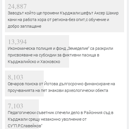
24,887
Заводът който ще промени Кърджали:шефът Аксер Шакир
кани на работа хора от региона-без опит,с обучение и
добро заплащане
13,394
Икономическа полиция и фонд „Земеделие“ са разкрили
присвояване на субсидии за фиктивни пасища в
Кърджалийско и Хасковско
8,103
Овчаров поиска от Йотова дългосрочно финансиране на
проучванията на пет знакови археологически обекта
7,103
Педагогически съветник спечели дело в Районния съд в
Кърджали срещу незаконно уволнение от
СУ“П.Р.Славейков“