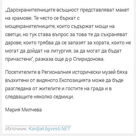
„Дарохранителниците всъщност представляват макет
на храмове. Те често се бъркат с
мощехранителниците, които съдържат мощи на
светци, но тук става въпрос за това те да съхраняват
дарове, които трябва да се запазят за хората, които не
могат да дойдат на литургия, за да могат да бъдат
причастени“, разказа още д-р Спиридонова.
Посетителите в Регионалния исторически музей бяха
възхитени от видяното.Експозицията може да бъде
разгледана от жителите и гостите на града и в
следващите няколко седмици.
Мария Милчева
Източник:
Kardjali.bgvesti.NET