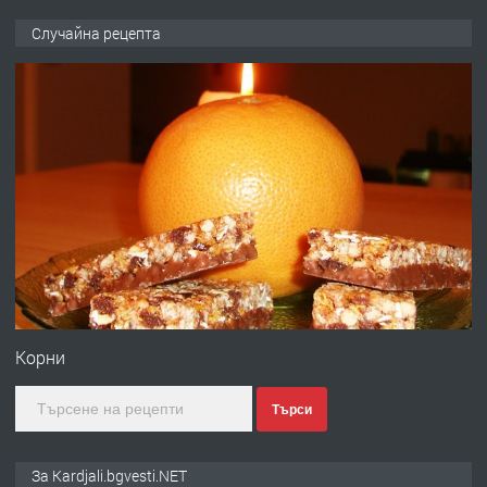
ПРЕДЛАГА
търсим общ работник
Случайна рецепта
преди 6 месеца
ПРЕДЛАГА
Заведение /ресторант, бистро/ в с.
Чакаларово, община Кирково
преди 7 месеца
ПРЕДЛАГА
Гараж под наем в супер център
Кърджали
Корни
Търси
преди 9 месеца
ПРЕДЛАГА
№3972 Парцел в регулация на брега
За Kardjali.bgvesti.NET
на язовир Студен кладенец 331м2 |