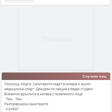
Случаен виц
Полунощ. Морга. Санитарите седят в килера и жулят
медицински спирт. Дежурен по секция е беден студент.
Внезапно връхлита в килера с позеленяло лице:
- Там... Там...
Разтревожени санитарите:
- КАКВО?