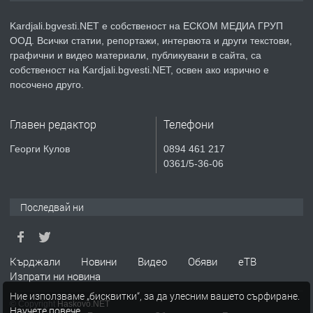
село Гняздово.
Kardjali.bgvesti.NET е собственост на ЕСКОМ МЕДИА ГРУП
ООД. Всички статии, репортажи, интервюта и други текстови,
преди 1 година
графични и видео материали, публикувани в сайта, са
собственост на Kardjali.bgvesti.NET, освен ако изрично е
ПРЕДЛАГА
Курс
посочено друго.
„Електротехник”/”Електромонтьор”
дистанционна или дневна форма на
Главен редактор
Телефони
обучение
преди 1 година
Георги Кулов
0894 461 217
0361/5-36-06
ПРЕДЛАГА
Курсове-
Пчеларство,Растениевъдство,Животно
защита
Последвай ни
преди 1 година
Кърджали
Новини
Видео
Обяви
еТВ
ПРЕДЛАГА
**Прекрасен имот за продажба в
Изпрати ни новина
Главатарци с уникална гледка към
Ние използваме „бисквитки“, за да улесним вашето сърфиране.
язовир Кърджали**
© Copyright
Haskovo.NET
Научете повече
.