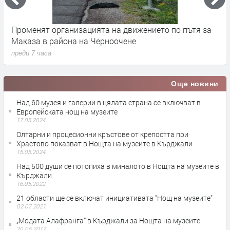
Променят организацията на движението по пътя за
З
Маказа в района на Черноочене
К
преди 7 часа
п
Още новини
Над 60 музея и галерии в цялата страна се включват в
Европейската нощ на музеите
17.05.2024
Олтарни и процесионни кръстове от крепостта при
Храстово показват в Нощта на музеите в Кърджали
15.05.2024
Над 500 души се потопиха в миналото в Нощта на музеите в
Кърджали
16.05.2022
21 области ще се включат инициативата "Нощ на музеите"
02.07.2021
„Модата Алафранга” в Кърджали за Нощта на музеите
20.05.2017