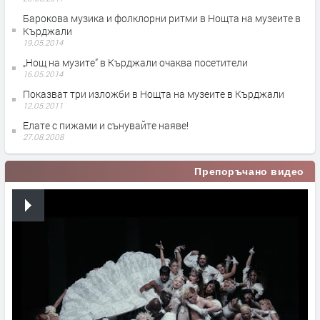
Барокова музика и фолклорни ритми в Нощта на музеите в
Кърджали
19.05.2014
„Нощ на музите” в Кърджали очаква посетители
16.05.2014
Показват три изложби в Нощта на музеите в Кърджали
12.05.2011
Елате с пижами и сънувайте наяве!
27.08.2008
Препоръчано видео