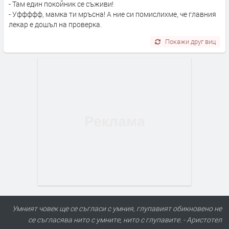
- Там един покойник се съживи!
- Уффффф, мамка ти мръсна! А ние си помислихме, че главния
лекар е дошъл на проверка.
Покажи друг виц
Умният човек ще се съгласи с умния, глупавият обикновено не
се съгласява нито с умните, нито с глупавите. - Аристотел