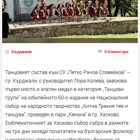
Кърджали
0 Коментара
Танцовият състав към СУ „Петко Рачов Славейков“ –
гр. Кърджали, с ръководител Лора Колева, завоюва
първо място и златен медал в категория „Танцови
групи“ на юбилейното 60-о издание на Националния
събор на народното творчество „Китна Тракия пее и
танцува“, проведен в парк „Кенана“ в гр. Хасково.
Емблематичният за Хасково събор събра в рамките
на три дни хиляди почитатели на българския фолклор
и представи автентичен и обработен фолклор от