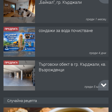
„Байкал“, гр. Кърджали
преди 1 месец
ПРЕДЛАГА
сондажи за вода почистване
преди 4 дни
ПРЕДЛАГА
Tърговски обект в гр. Кърджали, кв.
Възрожденци
преди 5 месеца
ПРЕДЛАГА
търсим общ работник
Случайна рецепта