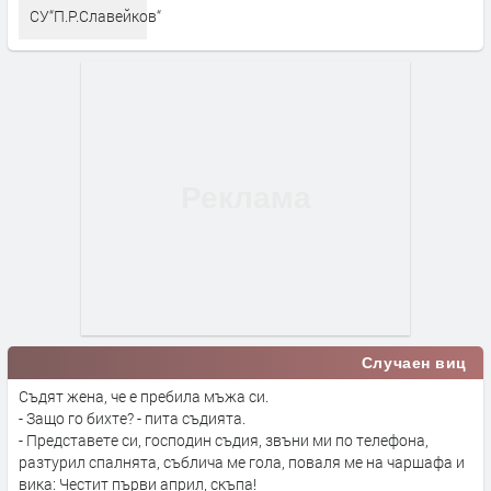
СУ“П.Р.Славейков“
Случаен виц
Съдят жена, че е пребила мъжа си.
- Защо го бихте? - пита съдията.
- Представете си, господин съдия, звъни ми по телефона,
разтурил спалнята, съблича ме гола, поваля ме на чаршафа и
вика: Честит първи април, скъпа!