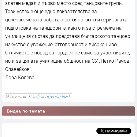
златен медал и първо място сред танцовите групи.
Този успех е още едно доказателство за
целенасочената работа, постоянството и сериозната
подготовка на танцьорите, както и за стремежа на
училищния състав да представя българското танцово
изкуство с уважение, отговорност и високо ниво.
Отличието е повод за гордост не само за участниците,
но и за цялата училищна общност на СУ „Петко Рачов
Славейков“.
Лора Колева
Източник:
Kardjali.bgvesti.NET
Видеа по темата