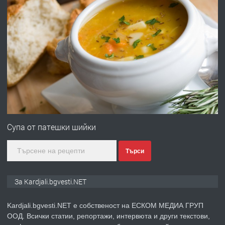
преди 6 месеца
ПРЕДЛАГА
Заведение /ресторант, бистро/ в с.
Чакаларово, община Кирково
преди 7 месеца
ПРЕДЛАГА
Гараж под наем в супер център
Кърджали
Супа от патешки шийки
Търси
преди 9 месеца
ПРЕДЛАГА
№3972 Парцел в регулация на брега
За Kardjali.bgvesti.NET
на язовир Студен кладенец 331м2 |
село Гняздово.
Kardjali.bgvesti.NET е собственост на ЕСКОМ МЕДИА ГРУП
ООД. Всички статии, репортажи, интервюта и други текстови,
преди 1 година