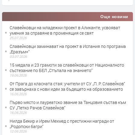
Още новини
Славейковци на младежки проект в Аликанте, усвояват
умения за справяне в променящия се свят
25.07.2026
Славейковци заминават на проект в Испания по програма
„Еразъм+“
03.07.2026
15 медала и 23 грамоти за славейковци от Националното
състезание по БЕЛ „Стъпала на знанието“
19.06.2026
От Прага до класната стая: учители от СУ „П. Р. Славейков“
се завърнаха с нови идеи за бъдещето на образованието
16.06.2026
Първо място и лауреатско звание за Танцовия състав към
СУ „Петко Рачов Славейков“
16.06.2026
Нилда Бекир и Ирем Мехмед с престижни награди от
„Родопски багри“
12.06.2026