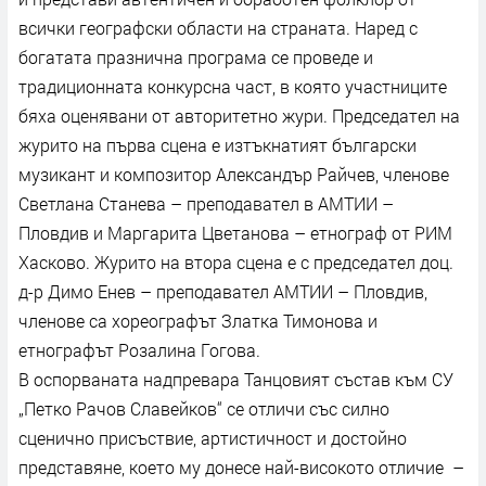
всички географски области на страната. Наред с
богатата празнична програма се проведе и
традиционната конкурсна част, в която участниците
бяха оценявани от авторитетно жури. Председател на
журито на първа сцена е изтъкнатият български
музикант и композитор Александър Райчев, членове
Светлана Станева – преподавател в АМТИИ –
Пловдив и Маргарита Цветанова – етнограф от РИМ
Хасково. Журито на втора сцена е с председател доц.
д-р Димо Енев – преподавател АМТИИ – Пловдив,
членове са хореографът Златка Тимонова и
етнографът Розалина Гогова.
В оспорваната надпревара Танцовият състав към СУ
„Петко Рачов Славейков“ се отличи със силно
сценично присъствие, артистичност и достойно
представяне, което му донесе най-високото отличие –