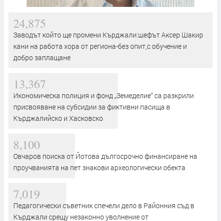
24,875
Заводът който ще промени Кърджали:шефът Аксер Шакир
кани на работа хора от региона-без опит,с обучение и
добро заплащане
13,367
Икономическа полиция и фонд „Земеделие“ са разкрили
присвояване на субсидии за фиктивни пасища в
Кърджалийско и Хасковско
8,100
Овчаров поиска от Йотова дългосрочно финансиране на
проучванията на пет знакови археологически обекта
7,019
Педагогически съветник спечели дело в Районния съд в
Кърджали срещу незаконно уволнение от