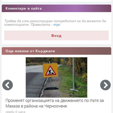
Коментари в сайта
Трябва да сте регистриран потребител за да можете да
коментирате. Правилата -
тук
.
Вход
Още новини от Кърджали
Променят организацията на движението по пътя за
З
Маказа в района на Черноочене
К
преди 6 часа
п