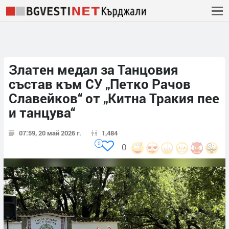
Златен медал за Танцовия
състав към СУ „Петко Рачов
Славейков“ от „Китна Тракия пее
и танцува“
07:59, 20 май 2026 г.
1,484
0
0