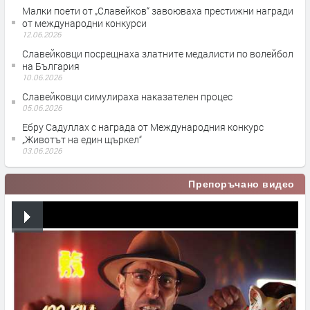
Малки поети от „Славейков“ завоюваха престижни награди
от международни конкурси
12.06.2026
Славейковци посрещнаха златните медалисти по волейбол
на България
10.06.2026
Славейковци симулираха наказателен процес
05.06.2026
Ебру Садуллах с награда от Международния конкурс
„Животът на един щъркел“
03.06.2026
Препоръчано видео