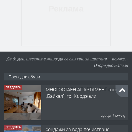
Да бъдеш щастлив е нищо; да се смяташ за щастлив — всичко. -
Оноре дьо Балзак
Последни обяви
ПРЕДЛАГА
МНОГОСТАЕН АПАРТАМЕНТ в кв.
„Байкал“, гр. Кърджали
преди 1 месец
ПРЕДЛАГА
сондажи за вода почистване