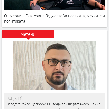
От мерак – Екатерина Гаджева: За поезията, мечките и
политиката
Четени
24,316
Заводът който ще промени Кърджали:шефът Аксер Шакир