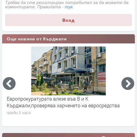
Трябва да сте регистриран потребител за да можете да
коментирате. Правилата -
тук
.
Вход
Още новини от Кърджали
Европрокуратурата влезе във В и К
С
Кърджали,проверява харченето на евросредства
К
преди 5 часа
п