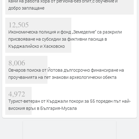
кани на работа хора от региона-без опит,с обучение и
добро заплащане
12,505
Икономическа полиция и фонд „Земеделие“ са разкрили
присвояване на субсидии за фиктивни пасища в
Кърджалийско и Хасковско
8,006
Овчаров поиска от Йотова дългосрочно финансиране на
проучванията на пет знакови археологически обекта
4,972
Турист-ветеран от Кърджали покори за 55 пореден път най-
високия връх в България-Мусала