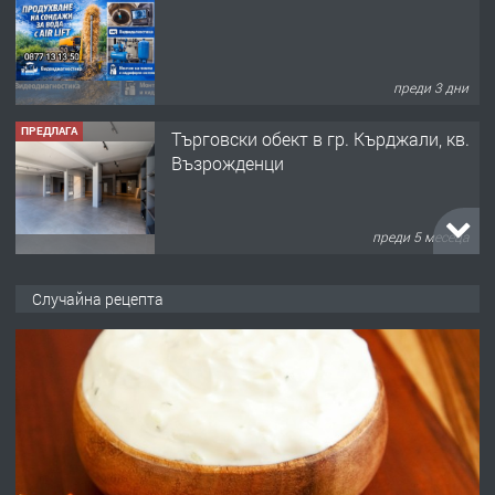
преди 3 дни
ПРЕДЛАГА
Tърговски обект в гр. Кърджали, кв.
Възрожденци
преди 5 месеца
ПРЕДЛАГА
търсим общ работник
Случайна рецепта
преди 6 месеца
ПРЕДЛАГА
Заведение /ресторант, бистро/ в с.
Чакаларово, община Кирково