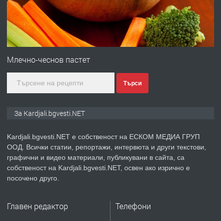
преди 7 месеца
ПРЕДЛАГА
Гараж под наем в супер център
Кърджали
Млечно-чеснов пастет
Търси
преди 9 месеца
ПРЕДЛАГА
№3972 Парцел в регулация на брега
За Kardjali.bgvesti.NET
на язовир Студен кладенец 331м2 |
село Гняздово.
Kardjali.bgvesti.NET е собственост на ЕСКОМ МЕДИА ГРУП
ООД. Всички статии, репортажи, интервюта и други текстови,
преди 1 година
графични и видео материали, публикувани в сайта, са
собственост на Kardjali.bgvesti.NET, освен ако изрично е
ПРЕДЛАГА
Курс
посочено друго.
„Електротехник”/”Електромонтьор”
дистанционна или дневна форма на
Главен редактор
Телефони
обучение
преди 1 година