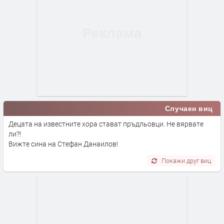
Случаен виц
Децата на известните хора стават пръдльовци. Не вярвате
ли?!
Вижте сина на Стефан Данаилов!
Покажи друг виц