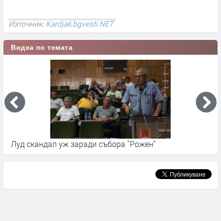
Източник:
Kardjali.bgvesti.NET
Видеа по темата
Луд скандал уж заради събора "Рожен"
С