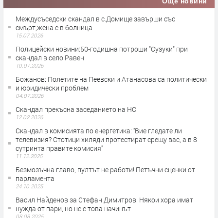
Още новини
Междусъседски скандал в с.Домище завърши със
смърт,жена е в болница
15.07.2026
Полицейски новини:50-годишна потроши "Сузуки" при
скандал в село Равен
10.07.2026
Божанов: Полетите на Пеевски и Атанасова са политически
и юридически проблем
04.07.2026
Скандал прекъсна заседанието на НС
12.02.2026
Скандал в комисията по енергетика: ''Вие гледате ли
телевизия? Стотици хиляди протестират срещу вас, а в 8
сутринта правите комисия''
11.12.2025
Безмозъчна главо, пултът не работи! Петъчни сценки от
парламента
24.10.2025
Васил Найденов за Стефан Димитров: Някои хора имат
нужда от пари, но не е това начинът
08.08.2025