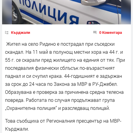
Кърджали
0 Коментара
Жител на село Ридино е пострадал при съседски
скандал. На 11 май в полунощ местни хора на 44 г. и
55 г. се скарали пред жилището на единия от тях. При
последвалия физически сблъсък по-възрастният
паднал и си счупил крака. 44-годишният е задържан
за срок до 24 часа по Закона за МВР в РУ-Джебел.
Образувана е проверка за причинена средна телесна
повреда. Работата по случая продължават група
„Охранителна полиция“ и разследващ полицай.
Това съобщиха от Регионалния пресцентър на МВР-
Кърджали.