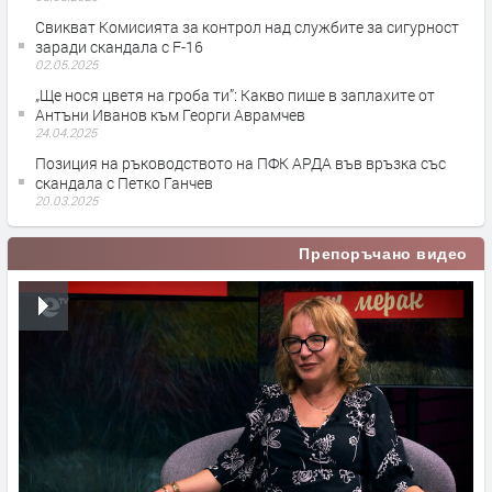
Свикват Комисията за контрол над службите за сигурност
заради скандала с F-16
02.05.2025
„Ще нося цветя на гроба ти”: Какво пише в заплахите от
Антъни Иванов към Георги Аврамчев
24.04.2025
Позиция на ръководството на ПФК АРДА във връзка със
скандала с Петко Ганчев
20.03.2025
Препоръчано видео