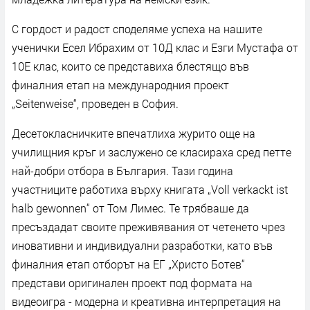
С гордост и радост споделяме успеха на нашите
ученички Есел Ибрахим от 10Д клас и Езги Мустафа от
10Е клас, които се представиха блестящо във
финалния етап на международния проект
„Seitenweise“, проведен в София.
Десетокласничките впечатлиха журито още на
училищния кръг и заслужено се класираха сред петте
най-добри отбора в България. Тази година
участниците работиха върху книгата „Voll verkackt ist
halb gewonnen“ от Том Лимес. Те трябваше да
пресъздадат своите преживявания от четенето чрез
иновативни и индивидуални разработки, като във
финалния етап отборът на ЕГ „Христо Ботев“
представи оригинален проект под формата на
видеоигра - модерна и креативна интерпретация на