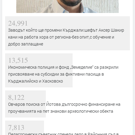
24,991
Заводът който ще промени Кърджали:шефът Аксер Шакир
кани на работа хора от региона-без опит,с обучение и
добро заплащане
13,515
Икономическа полиция и фонд „Земеделие“ са разкрили
присвояване на субсидии за фиктивни пасища в
Кърджалийско и Хасковско
8,122
Овчаров поиска от Йотова дългосрочно финансиране на
проучванията на пет знакови археологически обекта
7,813
Педагогически съветник спечели дело в Районния съд в