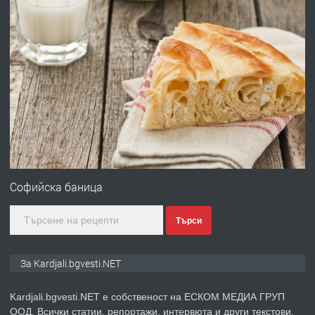
преди 6 месеца
ПРЕДЛАГА
Заведение /ресторант, бистро/ в с.
Чакаларово, община Кирково
преди 7 месеца
ПРЕДЛАГА
Гараж под наем в супер център
Кърджали
Софийска баница
Търси
преди 9 месеца
ПРЕДЛАГА
№3972 Парцел в регулация на брега
За Kardjali.bgvesti.NET
на язовир Студен кладенец 331м2 |
село Гняздово.
Kardjali.bgvesti.NET е собственост на ЕСКОМ МЕДИА ГРУП
ООД. Всички статии, репортажи, интервюта и други текстови,