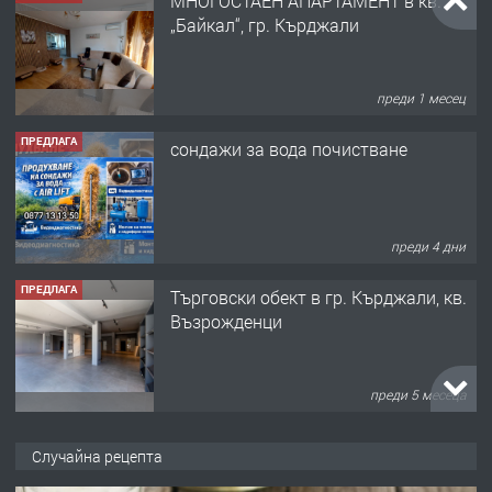
МНОГОСТАЕН АПАРТАМЕНТ в кв.
„Байкал“, гр. Кърджали
преди 1 месец
ПРЕДЛАГА
сондажи за вода почистване
преди 4 дни
ПРЕДЛАГА
Tърговски обект в гр. Кърджали, кв.
Възрожденци
преди 5 месеца
ПРЕДЛАГА
търсим общ работник
Случайна рецепта