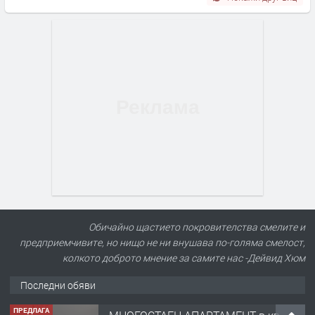
Обичайно щастието покровителства смелите и
предприемчивите, но нищо не ни внушава по-голяма смелост,
колкото доброто мнение за самите нас -Дейвид Хюм
Последни обяви
ПРЕДЛАГА