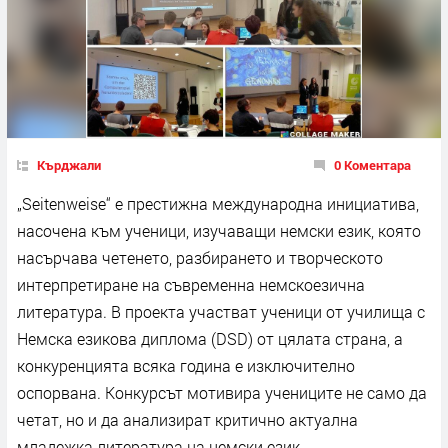
Кърджали
0 Коментара
„Seitenweise“ е престижна международна инициатива,
насочена към ученици, изучаващи немски език, която
насърчава четенето, разбирането и творческото
интерпретиране на съвременна немскоезична
литература. В проекта участват ученици от училища с
Немска езикова диплома (DSD) от цялата страна, а
конкуренцията всяка година е изключително
оспорвана. Конкурсът мотивира учениците не само да
четат, но и да анализират критично актуална
младежка литература на немски език.