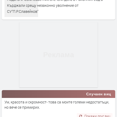
Кърджали срещу незаконно уволнение от
СУ“П.Р.Славейков“
Случаен виц
Ум, красота и скромност- това са моите големи недостатъци,
но вече се примирих.
Покажи друг виц