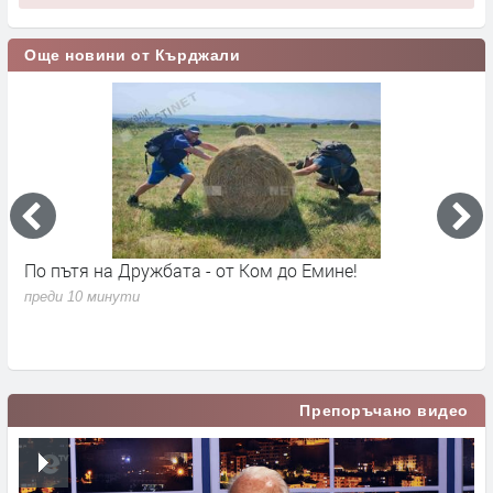
Още новини от Кърджали
По пътя на Дружбата - от Ком до Емине!
П
п
преди 10 минути
в
п
Препоръчано видео