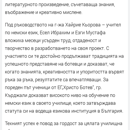
литературното произведение, съчетаваща знания,
въображение и креативно мислене.
Под ръководството на г-жа Хайрие Кьорова – учител
по немски език, Есел Ибрахим и Езги Мустафа
вложиха месеци усърден труд, отдаденост и
творчество в разработването на своя проект. С
участието си те достойно продължават традицията на
успешното представяне на ботевци и доказват, че
когато знанията, креативността и упоритостта вървят
ръка за ръка, резултатите са впечатляващи. За
пореден път ученици от ЕГ„Христо Ботев“, гр.
Кърджали доказват високото ниво на обучение по
немски език в своето училище, което затвърждава
статута си на водеща езикова институция в България.
Техният успех е повод за гордост за цялата училищна