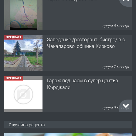
преди 6 месеца
ПРЕДЛАГА
Заведение /ресторант, бистро/ в с.
Чакаларово, община Кирково
преди 7 месеца
ПРЕДЛАГА
Гараж под наем в супер център
Кърджали
преди 9 месеца
ПРЕДЛАГА
№3972 Парцел в регулация на брега
Случайна рецепта
на язовир Студен кладенец 331м2 |
село Гняздово.