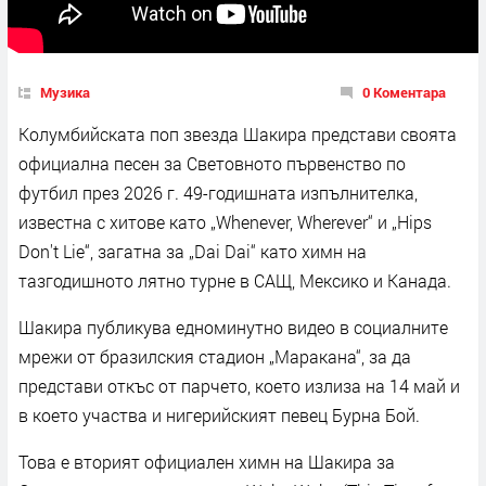
Музика
0 Коментара
Колумбийската поп звезда Шакира представи своята
официална песен за Световното първенство по
футбил през 2026 г. 49-годишната изпълнителка,
известна с хитове като „Whenever, Wherever“ и „Hips
Don't Lie“, загатна за „Dai Dai“ като химн на
тазгодишното лятно турне в САЩ, Мексико и Канада.
Шакира публикува едноминутно видео в социалните
мрежи от бразилския стадион „Маракана“, за да
представи откъс от парчето, което излиза на 14 май и
в което участва и нигерийският певец Бурна Бой.
Това е вторият официален химн на Шакира за