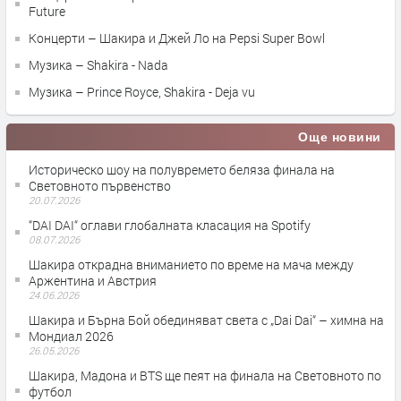
Future
Концерти – Шакира и Джей Ло на Pepsi Super Bowl
Музика – Shakira - Nada
Музика – Prince Royce, Shakira - Deja vu
Още новини
Историческо шоу на полувремето беляза финала на
Световното първенство
20.07.2026
“DAI DAI“ оглави глобалната класация на Spotify
08.07.2026
Шакира открадна вниманието по време на мача между
Аржентина и Австрия
24.06.2026
Шакира и Бърна Бой обединяват света с „Dai Dai“ – химна на
Мондиал 2026
26.05.2026
Шакира, Мадона и BTS ще пеят на финала на Световното по
футбол