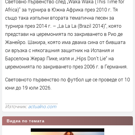
Световно първенство след „Waka Waka (This Time for
Africa)" за турнира в Южна Африка през 2010 г. Тя
също така изпълни втората тематична песен за
турнира през 2014 г. – „La La La (Brazil 2014)“, която
представи на церемонията по закриването в Рио де
Жанейро. Шакира, която има двама сина от бившата
си връзка с някогашния защитник на Испания и
Барселона Жерар Пике, изпя и „Hips Don't Lie“ на
церемонията по закриването през 2006 г. в Германия.
Световното първенство по футбол ще се проведе от 10
юни до 19 юли 2026.
Източник:
actualno.com
Видеа по темата