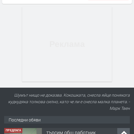
Шумът нищо не доказва. Кокошката, снесла яйце понякога
кудкудяка толкова силно, като че ли е снесла малка планета. -
Марк Твен
Последни обяви
ПРЕДЛАГА
търсим общ работник