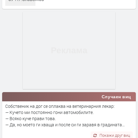
Случаен виц
Собственик на дог се оплаква на ветеринарния лекар:
— Кучето ми постоянно гони автомобилите.
— Всяко куче прави това.
— Да, но моето ги хваща и после си ги заравя в градината…
Покажи друг виц