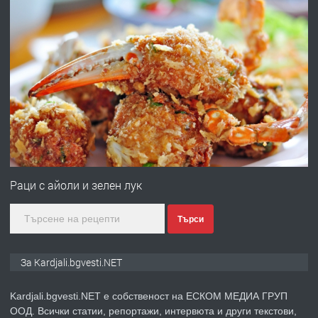
преди 1 година
ПРЕДЛАГА
Курс
„Електротехник”/”Електромонтьор”
дистанционна или дневна форма на
обучение
преди 1 година
ПРЕДЛАГА
Курсове-
Пчеларство,Растениевъдство,Животно
Раци с айоли и зелен лук
защита
Търси
преди 1 година
ПРЕДЛАГА
**Прекрасен имот за продажба в
За Kardjali.bgvesti.NET
Главатарци с уникална гледка към
язовир Кърджали**
Kardjali.bgvesti.NET е собственост на ЕСКОМ МЕДИА ГРУП
ООД. Всички статии, репортажи, интервюта и други текстови,
преди 2 години