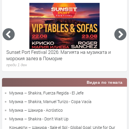
Sunset Port Festival 2026: Магията на музиката и
Е
морския залез в Поморие
а
преди 1 ден
п
Видеа по темата
Музика – Shakira, Fuerza Regida - El Jefe
Музика – Shakira, Manuel Turizo - Copa Vacía
Музика – Шакира - Acróstico
Музика – Shakira - Don't Wait Up
Концерти – Шакира - Sale el Sol - Global Goal: Unite for Our