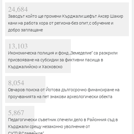
24,684
Заводът който ще промени Кърджали:шефът Аксер Шакир
кани на работа хора от региона-без опит,с обучение и
добро заплащане
13,103
Икономическа полиция и фонд „Земеделие“ са разкрили
присвояване на субсидии за фиктивни пасища в
Кърджалийско и Хасковско
8,054
Овчаров поиска от Йотова дългосрочно финансиране на
проучванията на пет знакови археологически обекта
5,867
Педагогически съветник спечели дело в Районния съд в
Кърджали срещу незаконно уволнение от
СУ“П.Р.Славейков“