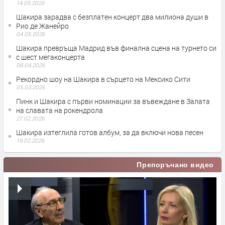
14.05.2026
Шакира зарадва с безплатен концерт два милиона души в
Рио де Жанейро
04.05.2026
Шакира превръща Мадрид във финална сцена на турнето си
с шест мегаконцерта
08.04.2026
Рекордно шоу на Шакира в сърцето на Мексико Сити
05.03.2026
Пинк и Шакира с първи номинации за въвеждане в Залата
на славата на рокендрола
27.02.2026
Шакира изтеглила готов албум, за да включи нова песен
19.02.2026
Препоръчано видео