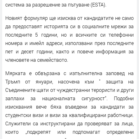
система за разрешение за пътуване (ESTA).
Новият формуляр ще изисква от кандидатите не само
да предоставят историята си в социалните мрежи за
последните 5 години, но и всичките си телефонни
номера и имейл адреси, използвани през последните
пет и десет години, както и повече информация за
членовете на семейството.
Мярката е обвързана с изпълнителна заповед на
Тръмп от януари, насочена към " защита на
Съединените щати от чуждестранни терористи и други
заплахи за националната сигурност“. Подобни
изисквания вече бяха въведени за кандидати за
студентски визи и визи за квалифицирани работници.
Служители са инструктирани да проверяват за лица,
които „подкрепят или подпомагат определени