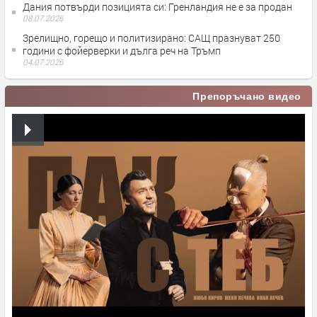
Дания потвърди позицията си: Гренландия не е за продан
08.07.2026
Зрелищно, горещо и политизирано: САЩ празнуват 250
години с фойерверки и дълга реч на Тръмп
04.07.2026
Препоръчано видео