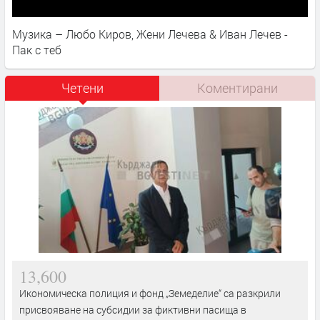
Музика – Любо Киров, Жени Лечева & Иван Лечев -
Пак с теб
Четени
Коментирани
13,600
Икономическа полиция и фонд „Земеделие“ са разкрили
присвояване на субсидии за фиктивни пасища в