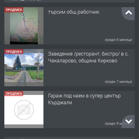
ПРЕДЛАГА
търсим общ работник
преди 6 месеца
ПРЕДЛАГА
Заведение /ресторант, бистро/ в с.
Чакаларово, община Кирково
преди 7 месеца
ПРЕДЛАГА
Гараж под наем в супер център
Кърджали
преди 9 месеца
ПРЕДЛАГА
№3972 Парцел в регулация на брега