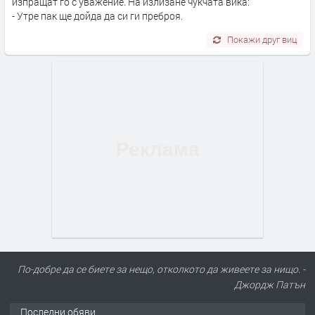
изпращат го с уважение. На излизане чукчата вика:
- Утре пак ще дойда да си ги преброя.
Покажи друг виц
По-добре да се биете за нещо, отколкото да живеете за нищо. -
Джордж Патън
Последни обяви