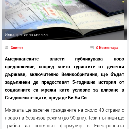
Илюстративна снимка.
Светът
0 Коментара
Американските власти публикуваха ново
предложение, според което туристите от десетки
държави, включително Великобритания, ще бъдат
задължени да предоставят 5-годишна история от
социалните си мрежи като условие за влизане в
Съединените щати, предаде Би Би Си.
Мярката ще засегне гражданите на около 40 страни с
право на безвизов режим (до 90 дни). Тези пътници ще
трябва да попълнят формуляр в Електронната