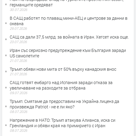
германците оредяват
30.07.2026
В САЩ работят по плаващ мини-АЕЦ и центрове за данни в
океана
29.07.2026
САЩ са дали 37,5 млрд. за войната в Иран. Хегсет иска още.
23.07.2026
Иран със сериозно предупреждение към България заради
US самолетите
21.07.2026
Тръмп обяви нови мита от 50% върху канадския внос
21.07.2026
САЩ готвят ембарго над Испания заради отказа за
увеличаване на разходите за отбрана
09.07.2026
Тръмп: Смятаме да предоставим на Украйна лиценз да
произвежда Patriot - не е ли яко?
08.07.2026
Напрежение в НАТО: Тръмп атакува Алианса, иска си
Гренландия и обяви края на примирието с Иран
08.07.2026