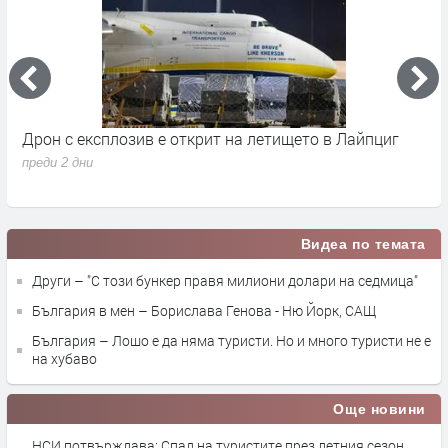
Дрон с експлозив е открит на летището в Лайпциг
С
М
преди 2 дни
п
Видеа по темата
Други – "С този бункер правя милиони долари на седмица"
България в мен – Борислава Генова - Ню Йорк, САЩ
България – Лошо е да няма туристи. Но и много туристи не е
на хубаво
Още новини
НСИ потвърждава: Спад на туристите през летния сезон,