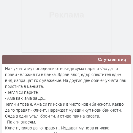
Случаен виц
На чукчата му попаднали отнякъде сума пари, и к’во да ги
прави - вложил ги в банка. Здрав влог, едър спестител един
вид, изпращат го с уважение. На другия ден обаче чукчата пак
пристига в банката.
- Тегля си парите.
- Ама как, ама защо…
Тегли и това е. Ама си ги иска и в чисто нови банкноти. Какво
да го правят - клиент. Нареждат му един куп нови банкноти.
Сяда в един ъгъл, брои ги, и отива пак на касата.
- Пак ги внасям.
Клиент, какво да го правят… Издават му нова книжка,