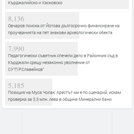
Кърджалийско и Хасковско
8,136
Овчаров поиска от Йотова дългосрочно финансиране на
проучванията на пет знакови археологически обекта
7,990
Педагогически съветник спечели дело в Районния съд в
Кърджали срещу незаконно уволнение от
СУ“П.Р.Славейков“
5,185
Позиция на Муса Чолак: Арестът ми е по сценарий, искам
проверка за 3,3 млн. лева в община Минерални бани