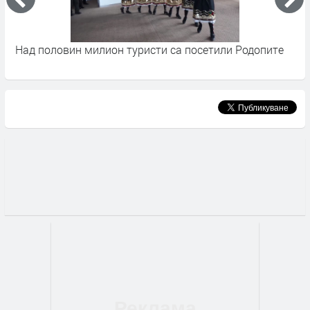
Над половин милион туристи са посетили Родопите
4