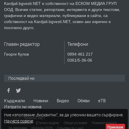
Kardjali.bgvesti.NET е собственост на ЕСКОМ МЕДИА ГРУП
ООД. Всички статии, репортажи, интервюта и други текстови,
преди 2 години
графични и видео материали, публикувани в сайта, са
собственост на Kardjali.bgvesti.NET, освен ако изрично е
ПРЕДЛАГА
ТРИСТАЕН АПАРТАМЕНТ в кв.
посочено друго.
Възрожденци, град Кърджали
Главен редактор
Телефони
преди 2 години
Георги Кулов
0894 461 217
0361/5-36-06
ПРЕДЛАГА
**Прекрасен имот за продажба с
уникална гледка към язовир
Кърджали**
Последвай ни
преди 2 години
Кърджали
Новини
Видео
Обяви
еТВ
ПРЕДЛАГА
МНОГОСТАЕН АПАРТАМЕНТ в кв.
Изпрати ни новина
„Байкал“, гр. Кърджали
Ние използваме „бисквитки“, за да улесним вашето сърфиране.
© Copyright
Haskovo.NET
Научете повече
.
Пълна версия
Етичен кодекс
Общи условия
Поверителност
Приемам
За реклама
Избори 2026
Свържи се с нас
преди 1 месец