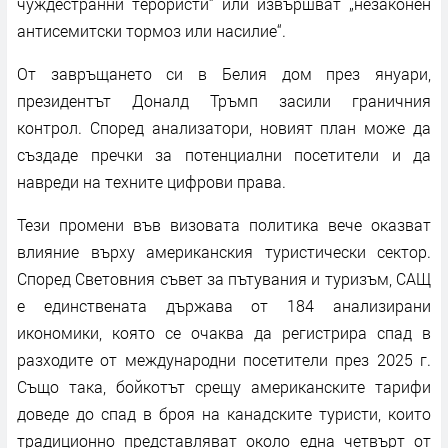
чуждестранни терористи“ или извършват „незаконен
антисемитски тормоз или насилие“.
От завръщането си в Белия дом през януари,
президентът Доналд Тръмп засили граничния
контрол. Според анализатори, новият план може да
създаде пречки за потенциални посетители и да
навреди на техните цифрови права.
Тези промени във визовата политика вече оказват
влияние върху американския туристически сектор.
Според Световния съвет за пътувания и туризъм, САЩ
е единствената държава от 184 анализирани
икономики, която се очаква да регистрира спад в
разходите от международни посетители през 2025 г.
Също така, бойкотът срещу американските тарифи
доведе до спад в броя на канадските туристи, които
традиционно представляват около една четвърт от