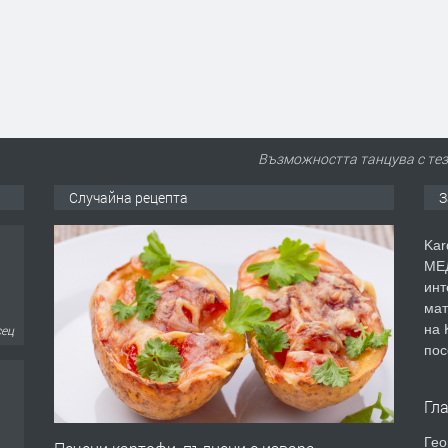
Възможността танцува с тези
Случайна рецепта
З
Kar
МЕД
инт
мат
сец
на 
пос
Гл
Гео