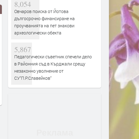
8,054
Овчаров поиска от Йотова
дългосрочно финансиране на
проучванията на пет знакови
археологически обекта
5,867
Педагогически съветник спечели дело
АРДА привлече Станислав
60 кърджалийци получих
в Районния съд в Кърджали срещу
Иванов
помощ за своите електро
незаконно уволнение от
здравни досиета в изнес
СУ“П.Р.Славейков“
преди 4 часа
разяснителни пунктове н
преди 4 часа