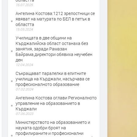
16.07.2025
Ангелина Костова:1212 зрелостници се
явяват на матурата по БЕЛ в петък в
областта
15.05.2024
Училищата в две общини на
Кърджалийска област останаха без
занятия, заради Рамазан
Байрама,директори обявиха неучебен
ден
12.04.2024
Съкращават паралелки в елитните
училища на Кърджали, насърчава се
професионалното образование
07.02.2024
Ангелина Костова оглави Регионалното
управление на образованието в
Кърджали
07.06.2023
Министерството на образованието и
науката одобри броят на
профилираните и професионални