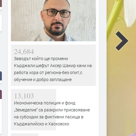
24,684
Заводът който ще промени
Кърджали:шефът Аксер Шакир кани на
работа хора от региона-без опит,с
обучение и добро заплащане
13,103
Икономическа полиция и фонд
„Земеделие“ са разкрили присвояване
на субсидии за фиктивни пасища в
Кърджалийско и Хасковско