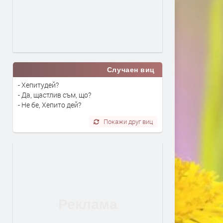
Случаен виц
- Хепитудей?
- Да, щастлив съм, що?
- Не бе, Хепито дей?
Покажи друг виц