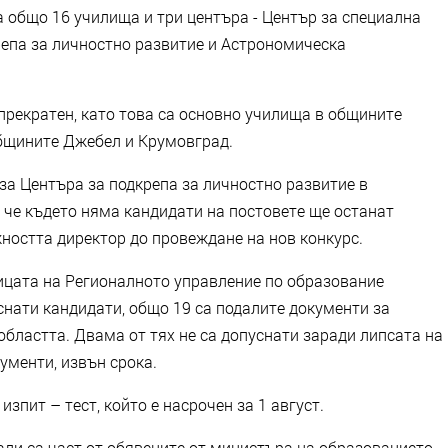
за общо 16 училища и три центъра - Център за специална
репа за личностно развитие и Астрономическа
 прекратен, като това са основно училища в общините
общините Джебел и Крумовград.
за Центъра за подкрепа за личностно развитие в
, че където няма кандидати на постовете ще останат
остта директор до провеждане на нов конкурс.
ицата на Регионалното управление по образование
снати кандидати, общо 19 са подалите документи за
областта. Двама от тях не са допуснати заради липсата на
ументи, извън срока.
изпит – тест, който е насрочен за 1 август.
али са част от обявените от министъра на образованието