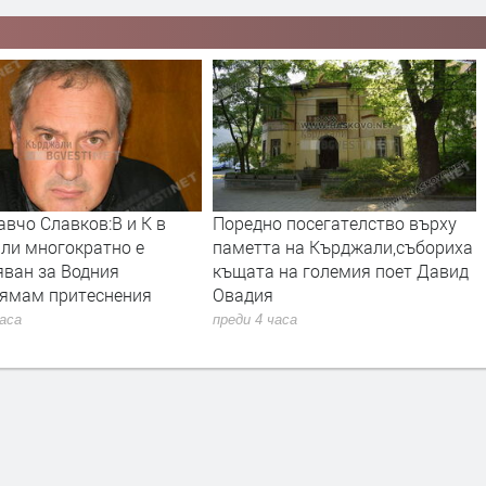
вчо Славков:В и К в
Поредно посегателство върху
ли многократно е
паметта на Кърджали,събориха
яван за Водния
къщата на големия поет Давид
нямам притеснения
Овадия
часа
преди 4 часа