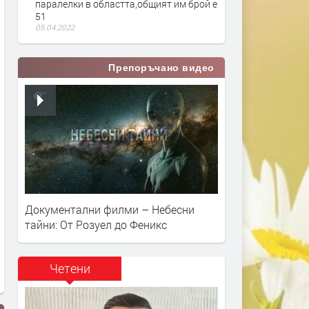
паралелки в областта,общият им брой е
51
05.04.2022
Препоръчано видео
Документални филми – Небесни
тайни: От Розуел до Феникс
Четени