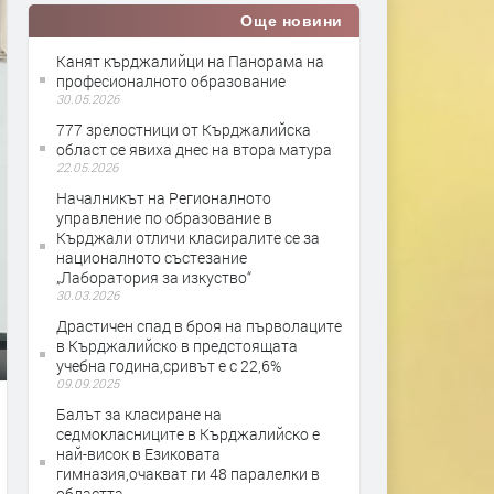
Още новини
Канят кърджалийци на Панорама на
професионалното образование
30.05.2026
777 зрелостници от Кърджалийска
област се явиха днес на втора матура
22.05.2026
Началникът на Регионалното
управление по образование в
Кърджали отличи класиралите се за
националното състезание
„Лаборатория за изкуство“
30.03.2026
Драстичен спад в броя на първолаците
в Кърджалийско в предстоящата
учебна година,сривът е с 22,6%
09.09.2025
Балът за класиране на
седмокласниците в Кърджалийско е
най-висок в Езиковата
гимназия,очакват ги 48 паралелки в
областта