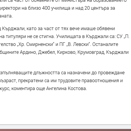
иректори на близо 400 училища и над 20 центъра за
аната.
д Кърджали, като за част от тях вече имаше обявени
на титуляри не се стигна. Училищата в Кърджали са: СУ „П.
ителство „Хр. Смирненски“ и ПГ „В. Левски“. Останалите
общините Ардино, Джебел, Кирково, Крумовград, Кърджали
 изпълняващите длъжността са назначени до провеждане
възраст, прекратени са им трудовите правоотношения и
курс, коментира още Ангелина Костова.