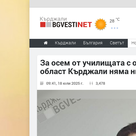
°C
28
Кърджали
България
Светът
Н
За осем от училищата с 
област Кърджали няма н
09:41, 18 юли 2025 г.
3,478