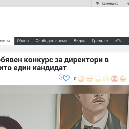
Календар
овини
Обяви
Свободно време
Видео
Градове
eTV
обявен конкурс за директори в
ито един кандидат
0
0