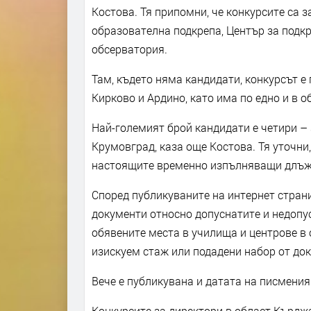
Костова. Тя припомни, че конкурсите са 
образователна подкрепа, Център за подк
обсерватория.
Там, където няма кандидати, конкурсът е
Кирково и Ардино, като има по едно и в 
Най-големият брой кандидати е четири – 
Крумовград, каза още Костова. Тя уточни
настоящите временно изпълняващи длъжн
Според публикуваните на интернет стран
документи относно допуснатите и недопу
обявените места в училища и центрове в 
изискуем стаж или подадени набор от док
Вече е публикувана и датата на писмения 
Конкурсите за директори в област Кърдж