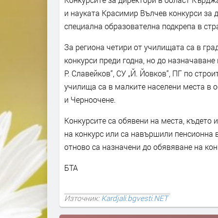
и науката Красимир Вълчев конкурси за д
специална образователна подкрепа в стр
За региона четири от училищата са в гра
конкурси преди годна, но до назначаване 
Р. Славейков“, СУ „Й. Йовков“, ПГ по стро
училища са в малките населени места в 
и Черноочене.
Конкурсите са обявени на места, където
на конкурс или са навършили пенсионна 
отново са назначени до обявяване на кон
БТА
Източник:
Kardjali.bgvesti.NET