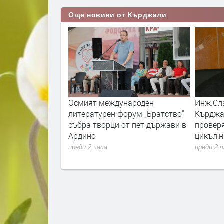
Още новини от Кърджали
ахранването с
Осмият международен
Инж.Сла
да не попречи за
литературен форум „Братство“
Кърджа
цветните лехи в
събра творци от пет държави в
провер
чиха се
Ардино
цикъл,
преди 2 часа
преди 2 