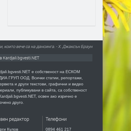
, които вече са на дансинга. - Х. Джаксън Браун
а Kardjali.bgvesti.NET
djali.bgvesti.NET е собственост на ЕСКОМ
ИА ГРУП ООД. Всички статии, репортажи,
ервюта и други текстови, графични и видео
ериали, публикувани в сайта, са собственост
Kardjali.bgvesti.NET, освен ако изрично е
очено друго.
авен редактор
Телефони
рги Кулов
0894 461 217