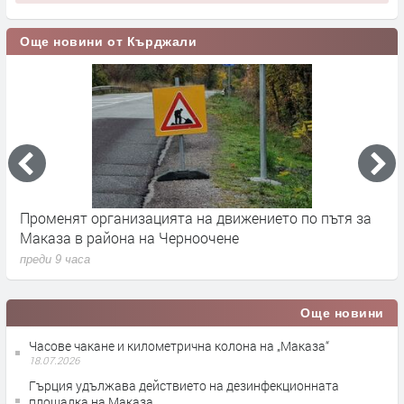
Още новини от Кърджали
Променят организацията на движението по пътя за
З
Маказа в района на Черноочене
К
преди 9 часа
п
Още новини
Часове чакане и километрична колона на „Маказа“
18.07.2026
Гърция удължава действието на дезинфекционната
площадка на Маказа