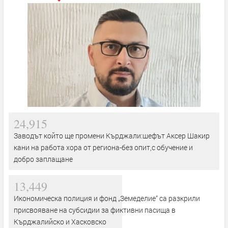
24,915
Заводът който ще промени Кърджали:шефът Аксер Шакир
кани на работа хора от региона-без опит,с обучение и
добро заплащане
13,449
Икономическа полиция и фонд „Земеделие“ са разкрили
присвояване на субсидии за фиктивни пасища в
Кърджалийско и Хасковско