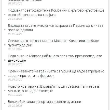
08.07.2026
Подменят светофарите на Комотини с кръгово кръстовище
с цел облекчаване на трафика
26.06.2026
Бъдещата стратегическа магистрала за Гърция ще минава
през Кърджали
05.06.2026
Движението по главния път Маказа - Комотини ще бъде
пуснато до дни
26.05.2026
Педя сняг на Маказа,най-много валя там през последното
денонощие
02.02.2026
Преминаването на границата с Гърция ще бъде затруднено
заради протести на фермери
01.01.2026
Новото кръгово на „Булаир”отпуши трафика, тапите са в
миналото твърдят експерти
03.10.2025
Великобритания депортира десетки румънци
24.09.2025