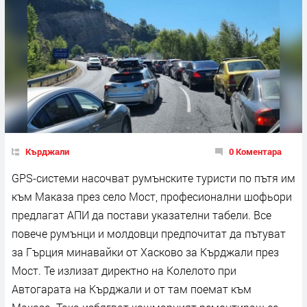
Кърджали
0 Коментара
GPS-системи насочват румънските туристи по пътя им
към Маказа през село Мост, професионални шофьори
предлагат АПИ да постави указателни табели. Все
повече румънци и молдовци предпочитат да пътуват
за Гърция минавайки от Хасково за Кърджали през
Мост. Те излизат директно на Колелото при
Автогарата на Кърджали и от там поемат към