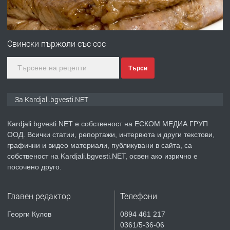
преди 7 месеца
ПРЕДЛАГА
Гараж под наем в супер център
Кърджали
Свински пържоли със сос
Търси
преди 9 месеца
ПРЕДЛАГА
№3972 Парцел в регулация на брега
За Kardjali.bgvesti.NET
на язовир Студен кладенец 331м2 |
село Гняздово.
Kardjali.bgvesti.NET е собственост на ЕСКОМ МЕДИА ГРУП
ООД. Всички статии, репортажи, интервюта и други текстови,
преди 1 година
графични и видео материали, публикувани в сайта, са
собственост на Kardjali.bgvesti.NET, освен ако изрично е
ПРЕДЛАГА
Курс
посочено друго.
„Електротехник”/”Електромонтьор”
дистанционна или дневна форма на
Главен редактор
Телефони
обучение
преди 1 година
Георги Кулов
0894 461 217
0361/5-36-06
ПРЕДЛАГА