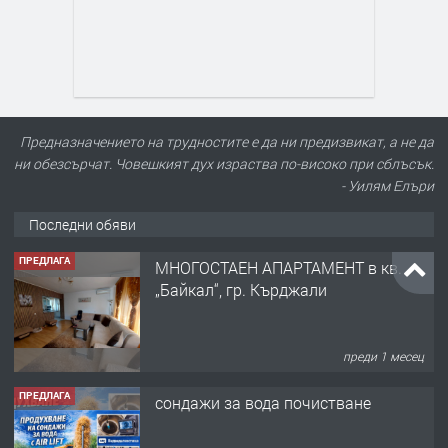
Предназначението на трудностите е да ни предизвикат, а не да
ни обезсърчат. Човешкият дух израства по-високо при сблъсък.
- Уилям Елъри
Последни обяви
ПРЕДЛАГА
МНОГОСТАЕН АПАРТАМЕНТ в кв.
„Байкал“, гр. Кърджали
преди 1 месец
ПРЕДЛАГА
сондажи за вода почистване