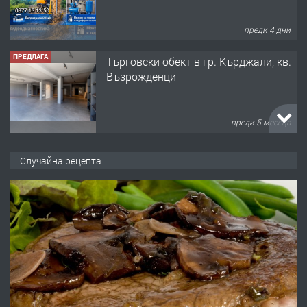
преди 4 дни
ПРЕДЛАГА
Tърговски обект в гр. Кърджали, кв.
Възрожденци
преди 5 месеца
ПРЕДЛАГА
търсим общ работник
Случайна рецепта
преди 6 месеца
ПРЕДЛАГА
Заведение /ресторант, бистро/ в с.
Чакаларово, община Кирково