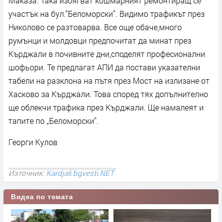
Маказа. Така избягват кошмарният ремонтиращ се
участък на бул.”Беломорски”. Видимо трафикът през
Николово се разтоварва. Все още обаче,много
румънци и молдовци предпочитат да минат през
Кърджали в почивните дни,споделят професионални
шофьори. Те предлагат АПИ да постави указателни
табели на разклона на пътя през Мост на излизане от
Хасково за Кърджали. Това според тях допълнително
ще облекчи трафика през Кърджали. Ще намалеят и
тапите по „Беломорски”.
Георги Кулов
Източник:
Kardjali.bgvesti.NET
Видеа по темата