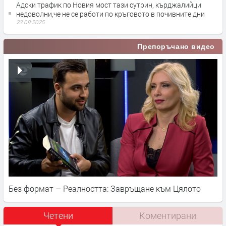
Адски трафик по Новия мост тази сутрин, кърджалийци
недоволни,че не се работи по кръговото в почивните дни
23.09.2025
Препоръчано видео
Без формат – Реалността: Завръщане към Цялото
Четени
Коментирани