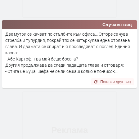
Случаен виц
Две мутри се качват по стълбите към офиса... Отгоре се чува
стрелба и тупурдия, покрай тях се изтъркулва една отрязана
глава. И двамата се спират и я проследяват с поглед. Единия
казва:
- Абе Картоф, т’ва май беше боса, а?
Другия продължава да следи падащата глава и отговаря:
- Стига бе Буца, шефа не се ли сещаш колко е по-висок...
Покажи друг виц