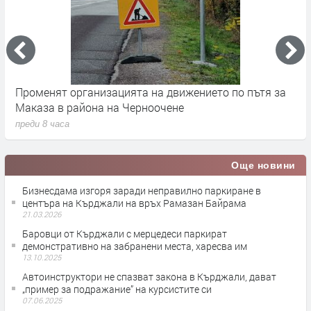
Променят организацията на движението по пътя за
З
Маказа в района на Черноочене
К
преди 8 часа
п
Още новини
Бизнесдама изгоря заради неправилно паркиране в
центъра на Кърджали на връх Рамазан Байрама
21.03.2026
Баровци от Кърджали с мерцедеси паркират
демонстративно на забранени места, харесва им
13.10.2025
Автоинструктори не спазват закона в Кърджали, дават
„пример за подражание” на курсистите си
07.06.2025