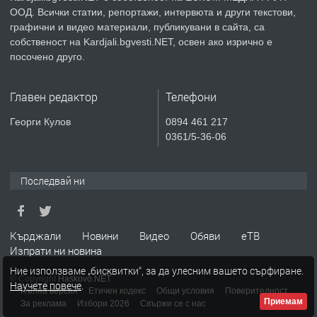
ООД. Всички статии, репортажи, интервюта и други текстови,
преди 1 година
графични и видео материали, публикувани в сайта, са
собственост на Kardjali.bgvesti.NET, освен ако изрично е
ПРЕДЛАГА
Курс
посочено друго.
„Електротехник”/”Електромонтьор”
дистанционна или дневна форма на
Главен редактор
Телефони
обучение
преди 1 година
Георги Кулов
0894 461 217
0361/5-36-06
ПРЕДЛАГА
Курсове-
Пчеларство,Растениевъдство,Животно
защита
Последвай ни
преди 1 година
Кърджали
Новини
Видео
Обяви
еТВ
ПРЕДЛАГА
**Прекрасен имот за продажба в
Изпрати ни новина
Главатарци с уникална гледка към
Ние използваме „бисквитки“, за да улесним вашето сърфиране.
язовир Кърджали**
© Copyright
Haskovo.NET
Научете повече
.
Пълна версия
Етичен кодекс
Общи условия
Поверителност
Приемам
За реклама
Избори 2026
Свържи се с нас
преди 2 години