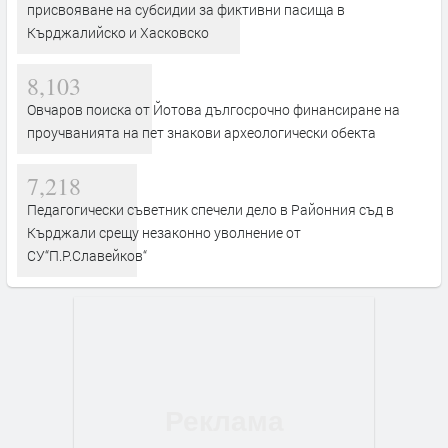
присвояване на субсидии за фиктивни пасища в
Кърджалийско и Хасковско
8,103
Овчаров поиска от Йотова дългосрочно финансиране на
проучванията на пет знакови археологически обекта
7,218
Педагогически съветник спечели дело в Районния съд в
Кърджали срещу незаконно уволнение от
СУ“П.Р.Славейков“