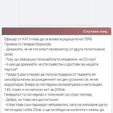
Случаен виц
Офицер от КАТ отива да се влива в редиците на ГЕРБ.
Приема го Генерал Борисов:
- Докажете, че не сте агент-провокатор от друга политическа
сила!
- Току що завърших полицейската академия, на 23 съм!
- А как ще докажете, че сте съвестен и достоен за нашата
партия?
- Преди 3 дни отказах да получа подарък от гаджето ел.
самобръсначка за рожденният ми ден (усъмних се, че ме
корумпира). Вчера си погледнах километража и като видях
140, спрях и си написах акт за 200лв.
Генералът го погледнал с типичният си строг поглед:
- Добре, но това не е достатъчно!
- И без това съм паркирал неправилно, сега на излизане ще си
тегля една глоба 20лв. и ще се обадя на колегите с паяка, да