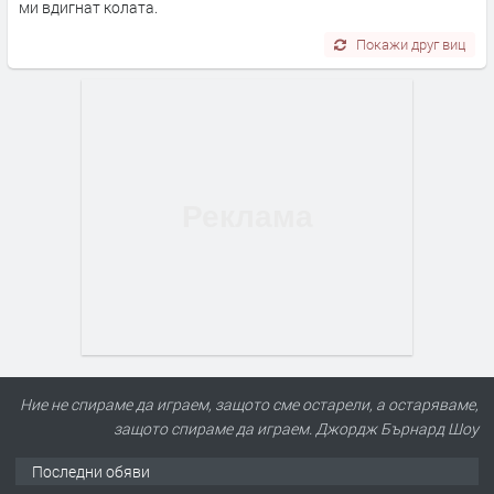
ми вдигнат колата.
Покажи друг виц
Ние не спираме да играем, защото сме остарели, а остаряваме,
защото спираме да играем. Джордж Бърнард Шоу
Последни обяви