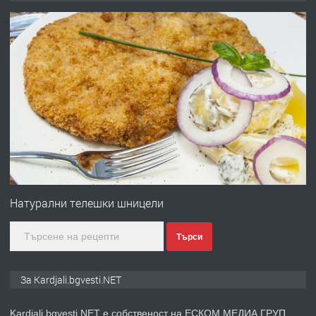
преди 6 месеца
ПРЕДЛАГА
Заведение /ресторант, бистро/ в с.
Чакаларово, община Кирково
преди 7 месеца
ПРЕДЛАГА
Гараж под наем в супер център
Кърджали
Натурални телешки шницели
Търси
преди 9 месеца
ПРЕДЛАГА
№3972 Парцел в регулация на брега
За Kardjali.bgvesti.NET
на язовир Студен кладенец 331м2 |
село Гняздово.
Kardjali.bgvesti.NET е собственост на ЕСКОМ МЕДИА ГРУП