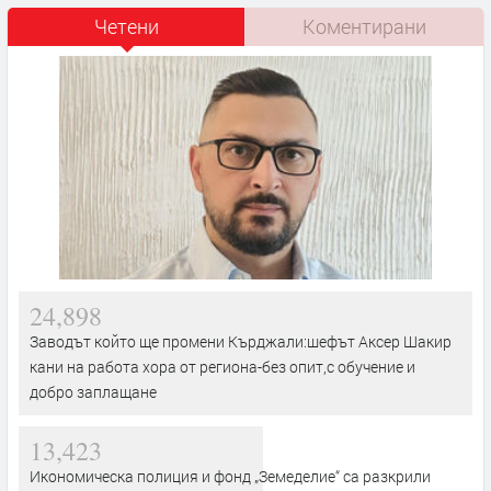
Четени
Коментирани
24,898
Заводът който ще промени Кърджали:шефът Аксер Шакир
кани на работа хора от региона-без опит,с обучение и
добро заплащане
13,423
Икономическа полиция и фонд „Земеделие“ са разкрили