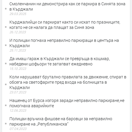
Смоленчанин ни демонстрира как се паркира в Синята зона
в Кърджали
29.03.2025
Кърджалийци си паркират както си искат по празниците,
когато не се налага да плащат за Синя зона
26.12.2023
И полицаи погнаха неправилно паркиращи в центъра на
Кърджали
25.11.2023
Да имаш гараж в Кърджали се превръща в кошмар,
набедени шофьори те затапват ежедневно
15.10.2023
Коли нарушават брутално правилата за движение, спират в
обсега на светофарите пред входа на болницата в
Кърджали
23.07.2023
Нашенец от Бурса изгоря заради неправилно паркиране,не
помогнаха аварийките
12.06.2023
Полицаи връчиха фишове на баровци за неправилно
паркиране на „Републиканска”
07.04.2023