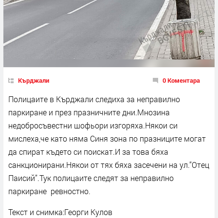
Кърджали
0 Коментара
Полицаите в Кърджали следиха за неправилно
паркиране и през празничните дни.Мнозина
недобросъвестни шофьори изгоряха.Някои си
мислеха,че като няма Синя зона по празниците могат
да спират където си поискат.И за това бяха
санкционирани.Някои от тях бяха засечени на ул.”Отец
Паисий”.Тук полицаите следят за неправилно
паркиране ревностно.
Текст и снимка:Георги Кулов