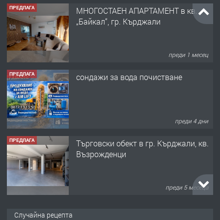
ПРЕДЛАГА
МНОГОСТАЕН АПАРТАМЕНТ в кв.
„Байкал“, гр. Кърджали
преди 1 месец
ПРЕДЛАГА
сондажи за вода почистване
преди 4 дни
ПРЕДЛАГА
Tърговски обект в гр. Кърджали, кв.
Възрожденци
преди 5 месеца
ПРЕДЛАГА
търсим общ работник
Случайна рецепта