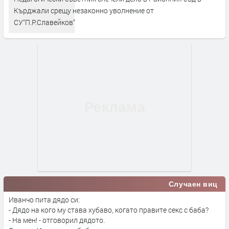
Кърджали срещу незаконно уволнение от
СУ“П.Р.Славейков“
Случаен виц
Иванчо пита дядо си:
- Дядо на кого му става хубаво, когато правите секс с баба?
- На мен! - отговорил дядото.