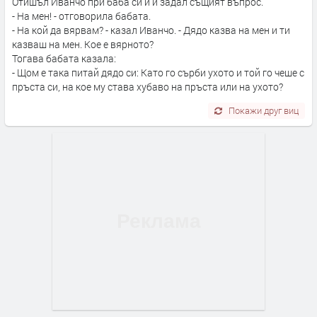
Отишъл Иванчо при баба си и и задал същият въпрос.
- На мен! - отговорила бабата.
- На кой да вярвам? - казал Иванчо. - Дядо казва на мен и ти
казваш на мен. Кое е вярното?
Тогава бабата казала:
- Щом е така питай дядо си: Като го сърби ухото и той го чеше с
пръста си, на кое му става хубаво на пръста или на ухото?
Покажи друг виц