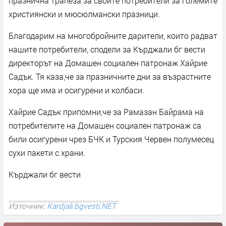
празнична трапеза за своите потребители за големите
християнски и мюсюлмански празници.
Благодарим на многобройните дарители, които радват
нашите потребители, сподели за Кърджали бг вести
директорът на Домашен социален патронаж Хайрие
Садък. Тя каза,че за празничните дни за възрастните
хора ще има и осигурени и колбаси.
Хайрие Садък припомни,че за Рамазан Байрама на
потребителите на Домашен социален патронаж са
били осигурени чрез БЧК и Турския Червен полумесец
сухи пакети с храни.
Кърджали бг вести
Източник:
Kardjali.bgvesti.NET