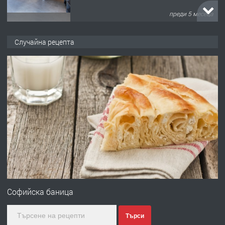
преди 5 месеца
ПРЕДЛАГА
търсим общ работник
Случайна рецепта
преди 6 месеца
ПРЕДЛАГА
Заведение /ресторант, бистро/ в с.
Чакаларово, община Кирково
преди 7 месеца
ПРЕДЛАГА
Гараж под наем в супер център
Кърджали
Софийска баница
Търси
преди 9 месеца