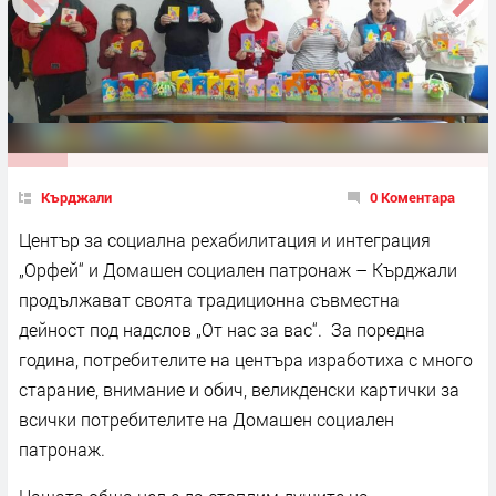
Кърджали
0 Коментара
Център за социална рехабилитация и интеграция
„Орфей“ и Домашен социален патронаж – Кърджали
продължават своята традиционна съвместна
дейност под надслов „От нас за вас“. За поредна
година, потребителите на центъра изработиха с много
старание, внимание и обич, великденски картички за
всички потребителите на Домашен социален
патронаж.