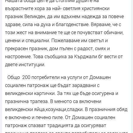
Нашата обща цел е да стоплим душите на
възрастните хора за най- светлия християнски
празник Великден, да им вдъхнем надежда за повече
здраве, сила на духа и благоденствие. Вярваме, че с
този жест на внимание те ще се почувстват обичани,
ценени и специални. Пожелаваме им светъл и
прекрасен празник, дом пълен с радост, смях и
настроение. Това съобщиха за Кърджали бг вести от
двете институции.
Общо 200 потребители на услуги от Домашен
социален патронаж ще бъдат зарадвани с
великденски картички. За тях ще бъде осигурена и
празнична трапеза. В менюто са включени
великденски яйца,козунаци,сладки. В празничния обяд
е включено и печено пиле. От Домашен социален
патронаж спазват традицията да осигуряват