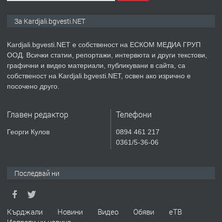
ПРЕДЛАГА
№3972 Парцел в регулация на брега
За Kardjali.bgvesti.NET
на язовир Студен кладенец 331м2 |
село Гняздово.
Kardjali.bgvesti.NET е собственост на ЕСКОМ МЕДИА ГРУП
ООД. Всички статии, репортажи, интервюта и други текстови,
преди 1 година
графични и видео материали, публикувани в сайта, са
собственост на Kardjali.bgvesti.NET, освен ако изрично е
ПРЕДЛАГА
Курс
посочено друго.
„Електротехник”/”Електромонтьор”
дистанционна или дневна форма на
Главен редактор
Телефони
обучение
преди 1 година
Георги Кулов
0894 461 217
0361/5-36-06
ПРЕДЛАГА
Курсове-
Пчеларство,Растениевъдство,Животно
защита
Последвай ни
преди 1 година
Кърджали
Новини
Видео
Обяви
еТВ
ПРЕДЛАГА
**Прекрасен имот за продажба в
Изпрати ни новина