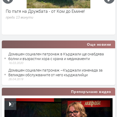
По пътя на Дружбата - от Ком до Емине!
П
п
преди 13 минути
в
п
Още новини
Домашен социален патронаж в Кърджали ще снабдява
болни и възрастни хора с храна и медикаменти
16.03.2020
Домашен социален патронаж –Кърджали изненада за
Великден обслужваните от него кърджалийци
26.04.2019
Препоръчано видео