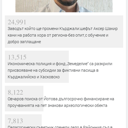
24,991
Заводът който ще промени Кърджали:шефът Аксер Шакир
кани на работа хора от региона-без опит,с обучение и
добро заплащане
13,515
Икономическа полиция и фонд „Земеделие“ са разкрили
присвояване на субсидии за фиктивни пасища в
Кърджалийско и Хасковско
8,122
Овчаров поиска от Йотова дългосрочно финансиране на
проучванията на пет знакови археологически обекта
7,813
Педагогически съветник спечели дело в Районния съд в