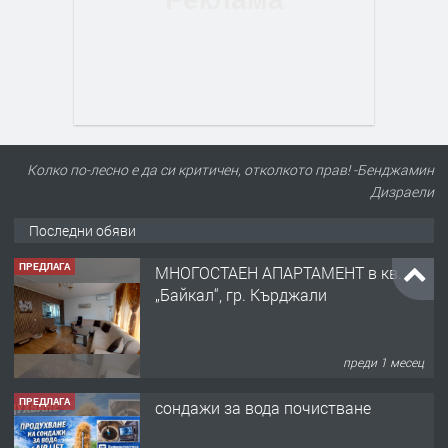
Колко по-лесно е да си критичен, отколкото прав! -Бенджамин
Дизраели
Последни обяви
ПРЕДЛАГА
МНОГОСТАЕН АПАРТАМЕНТ в кв.
„Байкал“, гр. Кърджали
преди 1 месец
ПРЕДЛАГА
сондажи за вода почистване