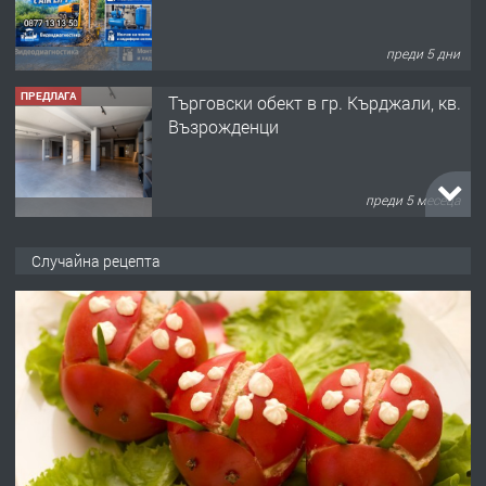
преди 5 дни
ПРЕДЛАГА
Tърговски обект в гр. Кърджали, кв.
Възрожденци
преди 5 месеца
ПРЕДЛАГА
търсим общ работник
Случайна рецепта
преди 6 месеца
ПРЕДЛАГА
Заведение /ресторант, бистро/ в с.
Чакаларово, община Кирково