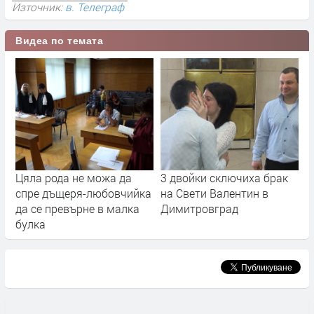
Източник:
в. Телеграф
Видеа по темата
Цяла рода не можа да
3 двойки сключиха брак
спре дъщеря-любовчийка
на Свети Валентин в
да се превърне в малка
Димитровград
булка