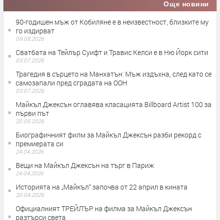
Още новини
90-годишен мъж от Кобиляне е в неизвестност, близките му
го издирват
09.08.2026
Сватбата на Тейлър Суифт и Травис Келси е в Ню Йорк сити
03.07.2026
Трагедия в сърцето на Манхатън: Мъж издъхна, след като се
самозапали пред сградата на ООН
03.07.2026
Майкъл Джексън оглавява класацията Billboard Artist 100 за
първи път
20.05.2026
Биографичният филм за Майкъл Джексън разби рекорд с
премиерата си
24.04.2026
Вещи на Майкъл Джексън на търг в Париж
24.04.2026
Историята на „Майкъл“ започва от 22 април в кината
20.04.2026
Официалният ТРЕЙЛЪР на филма за Майкъл Джексън
разтърси света