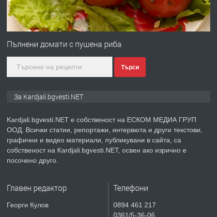
преди 7 месеца
ПРЕДЛАГА
Гараж под наем в супер център
Кърджали
Пълнени домати с пушена риба
Търси
преди 10 месеца
ПРЕДЛАГА
№3972 Парцел в регулация на брега
За Kardjali.bgvesti.NET
на язовир Студен кладенец 331м2 |
село Гняздово.
Kardjali.bgvesti.NET е собственост на ЕСКОМ МЕДИА ГРУП
ООД. Всички статии, репортажи, интервюта и други текстови,
преди 1 година
графични и видео материали, публикувани в сайта, са
собственост на Kardjali.bgvesti.NET, освен ако изрично е
ПРЕДЛАГА
Курс
посочено друго.
„Електротехник”/”Електромонтьор”
дистанционна или дневна форма на
Главен редактор
Телефони
обучение
преди 1 година
Георги Кулов
0894 461 217
0361/5-36-06