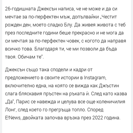
26-годишната Джексън написа, че не може и да си
мечтае за по-перфектен мъж, допълвайки „Честит
рожден ден, моето сладко Блу. Да живея живота с теб
през последните години беше прекрасно и не мога да
си мечтая за по-перфектен човек, с когото да направя
всичко това. Благодаря ти, че ми позволи да бъда
твоя. Обичам те“.
Джексън също така сподели и кадри от
предложението в своите истории в Instagram,
включително една, на която се вижда как Джъстин
слага бляскавия пръстен на ръката ѝ. След като казва
„Да“, Парис се навежда и целува все още коленичилия
Лонг, след което го прегръща топло. Според
E!News, двойката започва връзка през 2022 година.