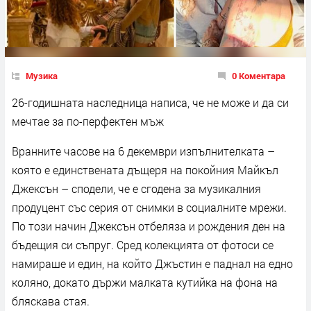
Музика
0 Коментара
26-годишната наследница написа, че не може и да си
мечтае за по-перфектен мъж
Вранните часове на 6 декември изпълнителката –
която е единствената дъщеря на покойния Майкъл
Джексън – сподели, че е сгодена за музикалния
продуцент със серия от снимки в социалните мрежи.
По този начин Джексън отбеляза и рождения ден на
бъдещия си съпруг. Сред колекцията от фотоси се
намираше и един, на който Джъстин е паднал на едно
коляно, докато държи малката кутийка на фона на
бляскава стая.