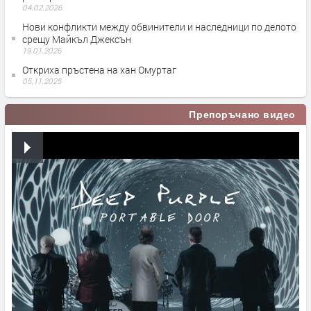
04.02.2026
Нови конфликти между обвинители и наследници по делото
срещу Майкъл Джексън
19.01.2026
Откриха пръстена на хан Омуртаг
05.11.2025
Препоръчано видео