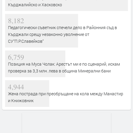
Кърджалийско и Хасковско
8,182
Педагогически съветник спечели дело в Районния съд в
Кърджали срещу незаконно уволнение от
СУ“П.Р.Славейков“
6,759
Позиция на Муса Чолак: Арестът ми е по сценарий, искам
проверка за 3,3 млн. лева в община Минерални бани
4,944
Жена пострада при преобръщане на кола между Манастир
и Книжовник