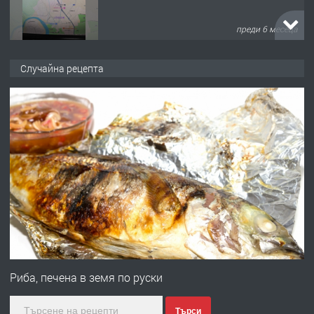
преди 6 месеца
ПРЕДЛАГА
Заведение /ресторант, бистро/ в с.
Случайна рецепта
Чакаларово, община Кирково
преди 7 месеца
ПРЕДЛАГА
Гараж под наем в супер център
Кърджали
преди 9 месеца
ПРЕДЛАГА
№3972 Парцел в регулация на брега
на язовир Студен кладенец 331м2 |
Риба, печена в земя по руски
село Гняздово.
Търси
преди 1 година