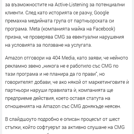
за възможностите на Active-Listening за потенциални
клиенти. След като историята се разчу, Google
премахна медийната група от партньорската си
програма. Meta (компанията майка на Facebook)
призна, че проверява CMG за евентуални нарушения
на условията за ползване на услугата.
Amazon отговори на 404 Media, като заяви, че нейното
рекламно звено „никога не е работило със CMG по
тази програма и не планира да го прави“, но
говорителят добави, че ако някой от маркетинговите ѝ
партньори наруши правилата ѝ, компанията ще
предприеме действия, което оставя статута на
отношенията на Amazon със CMG донякъде неясен.
В слайдшоуто подробно е описан процесът от шест
стъпки, който софтуерът за активно слушане на CMG