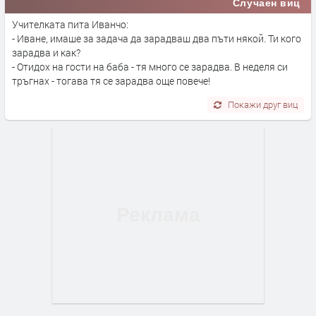
Случаен виц
Учителката пита Иванчо:
- Иване, имаше за задача да зарадваш два пъти някой. Ти кого
зарадва и как?
- Отидох на гости на баба - тя много се зарадва. В неделя си
тръгнах - тогава тя се зарадва още повече!
Покажи друг виц