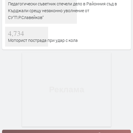
Педагогически съветник спечели дело в Районния съд в
Кърджали срещу незаконно уволнение от
СУ“П.Р.Славейков“
4,734
Моторист пострада при удар с кола