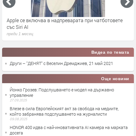
Apple се включва в надпреварата при чатботовете
A
със Siri AI
о
преди 1 месец
п
Видеа по темата
Други – "ДЕНЯТ" с Веселин Дремджиев, 21 май 2021
Още новини
Йонко Грозев: Подслушването е модел на държавно
управление
27.09.2025
Влезе в сила Европейският акт за свобода на медиите,
който забранява подслушването на журналисти
09.08.2025
HONOR 400 идва с най-иновативната AI камера на марката
досега