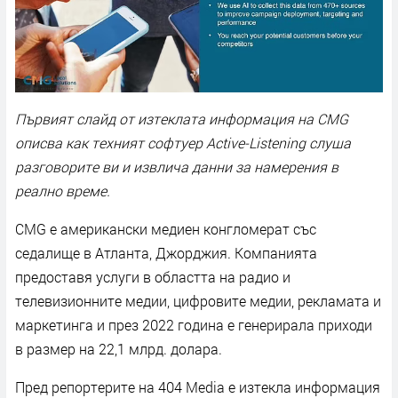
Първият слайд от изтеклата информация на CMG
описва как техният софтуер Active-Listening слуша
разговорите ви и извлича данни за намерения в
реално време.
CMG е американски медиен конгломерат със
седалище в Атланта, Джорджия. Компанията
предоставя услуги в областта на радио и
телевизионните медии, цифровите медии, рекламата и
маркетинга и през 2022 гoдина е генерирала приходи
в размер на 22,1 млрд. долара.
Пред репортерите на 404 Media е изтекла информация