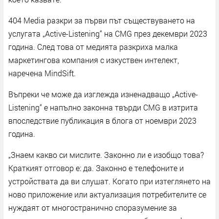
404 Media разкри за първи път съществуването на
услугата „Active-Listening“ на CMG през декември 2023
година. След това от медията разкриха малка
маркетингова компания с изкуствен интелект,
наречена MindSift.
Въпреки че може да изглежда изненадващо „Active-
Listening“ е напълно законна твърди CMG в изтрита
впоследствие публикация в блога от ноември 2023
година.
„Знаем какво си мислите. Законно ли е изобщо това?
Краткият отговор е: да. Законно е телефоните и
устройствата да ви слушат. Когато при изтеглянето на
ново приложение или актуализация потребителите се
нуждаят от многостранично споразумение за