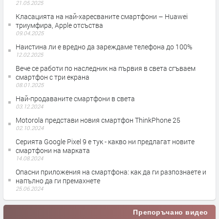
21.05.2025
Класацията на най-харесваните смартфони – Huawei
триумфира, Apple отсъства
09.04.2025
Наистина ли е вредно да зареждаме телефона до 100%
12.02.2025
Вече се работи по наследник на първия в света сгъваем
смартфон с три екрана
08.01.2025
Най-продаваните смартфони в света
03.12.2024
Motorola представи новия смартфон ThinkPhone 25
02.10.2024
Серията Google Pixel 9 е тук - какво ни предлагат новите
смартфони на марката
14.08.2024
Опасни приложения на смартфона: как да ги разпознаете и
напълно да ги премахнете
25.06.2024
Препоръчано видео