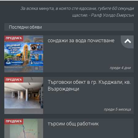
За всяка минута, в която сте ядосани, губите 60 секунди
щастие. - Ралф Уолдо Емерсън
Последни обяви
ПРЕДЛАГА
сондажи за вода почистване
преди 4 дни
ПРЕДЛАГА
Tърговски обект в гр. Кърджали, кв.
Възрожденци
преди 5 месеца
ПРЕДЛАГА
търсим общ работник