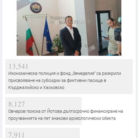
13,541
Икономическа полиция и фонд „Земеделие“ са разкрили
присвояване на субсидии за фиктивни пасища в
Кърджалийско и Хасковско
8,127
Овчаров поиска от Йотова дългосрочно финансиране на
проучванията на пет знакови археологически обекта
7,911