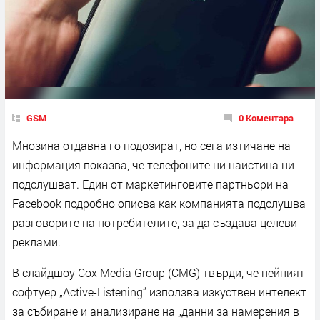
GSM
0 Коментара
Мнозина отдавна го подозират, но сега изтичане на
информация показва, че телефоните ни наистина ни
подслушват. Един от маркетинговите партньори на
Facebook подробно описва как компанията подслушва
разговорите на потребителите, за да създава целеви
реклами.
В слайдшоу Cox Media Group (CMG) твърди, че нейният
софтуер „Active-Listening“ използва изкуствен интелект
за събиране и анализиране на „данни за намерения в