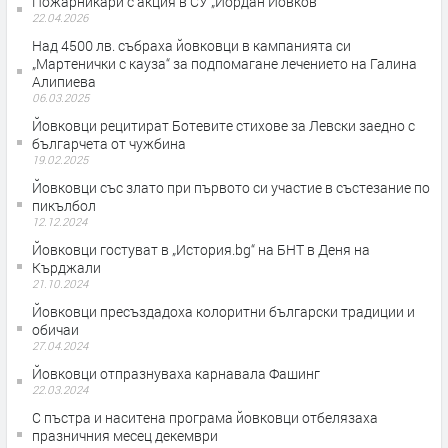
Пожарникари с акция в СУ „Йордан Йовков“
22.04.2026
Над 4500 лв. събраха йовковци в кампанията си
„Мартенички с кауза“ за подпомагане лечението на Галина
Алипиева
06.03.2025
Йовковци рецитират Ботевите стихове за Левски заедно с
българчета от чужбина
19.02.2025
Йовковци със злато при първото си участие в състезание по
пикълбол
12.12.2024
Йовковци гостуват в „История.bg“ на БНТ в Деня на
Кърджали
21.10.2024
Йовковци пресъздадоха колоритни български традиции и
обичаи
27.04.2024
Йовковци отпразнуваха карнавала Фашинг
22.03.2024
С пъстра и наситена програма йовковци отбелязаха
празничния месец декември