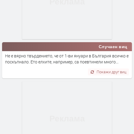
Случаен виц
Не е вярно твърдението, че от 1-ви януари в България всичко е
поскъпнало. Ето елхите, например, са поевтинели много...
Покажи друг виц