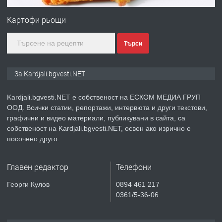
№3972 Парцел в регулация на брега
на язовир Студен кладенец 331м2 |
Картофи рьощи
село Гняздово.
Търси
преди 1 година
ПРЕДЛАГА
Курс
За Kardjali.bgvesti.NET
„Електротехник”/”Електромонтьор”
дистанционна или дневна форма на
Kardjali.bgvesti.NET е собственост на ЕСКОМ МЕДИА ГРУП
обучение
ООД. Всички статии, репортажи, интервюта и други текстови,
преди 1 година
графични и видео материали, публикувани в сайта, са
собственост на Kardjali.bgvesti.NET, освен ако изрично е
ПРЕДЛАГА
Курсове-
посочено друго.
Пчеларство,Растениевъдство,Животно
защита
Главен редактор
Телефони
преди 1 година
Георги Кулов
0894 461 217
0361/5-36-06
ПРЕДЛАГА
**Прекрасен имот за продажба в
Главатарци с уникална гледка към