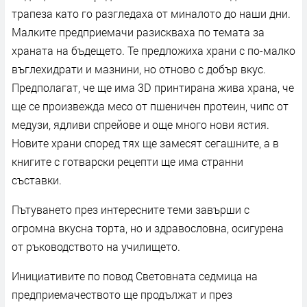
трапеза като го разгледаха от миналото до наши дни.
Малките предприемачи разискваха по темата за
храната на бъдещето. Те предложиха храни с по-малко
въглехидрати и мазнини, но отново с добър вкус.
Предполагат, че ще има 3D принтирана жива храна, че
ще се произвежда месо от пшеничен протеин, чипс от
медузи, ядливи спрейове и още много нови ястия.
Новите храни според тях ще замесят сегашните, а в
книгите с готварски рецепти ще има странни
съставки.
Пътуването през интересните теми завърши с
огромна вкусна торта, но и здравословна, осигурена
от ръководството на училището.
Инициативите по повод Световната седмица на
предприемачеството ще продължат и през