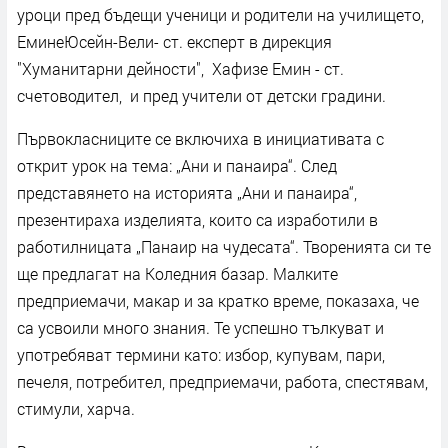
уроци пред бъдещи ученици и родители на училището,
ЕминеЮсейн-Вели- ст. експерт в дирекция
"Хуманитарни дейности", Хафизе Емин - ст.
счетоводител, и пред учители от детски градини.
Първокласниците се включиха в инициативата с
открит урок на тема: „Ани и панаира“. След
представянето на историята „Ани и панаира“,
презентираха изделията, които са изработили в
работилницата „Панаир на чудесата“. Творенията си те
ще предлагат на Коледния базар. Малките
предприемачи, макар и за кратко време, показаха, че
са усвоили много знания. Те успешно тълкуват и
употребяват термини като: избор, купувам, пари,
печеля, потребител, предприемачи, работа, спестявам,
стимули, харча.