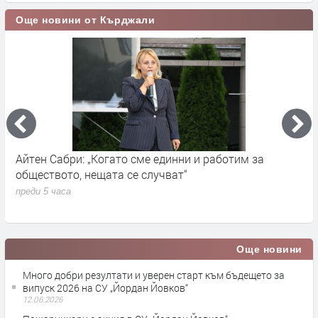
Още новини от Кърджали
Откриват ловен сезон 2026-2027 в Родопите
П
преди 9 часа
п
Още новини
Много добри резултати и уверен старт към бъдещето за
випуск 2026 на СУ „Йордан Йовков“
12.06.2026