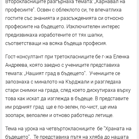
Второкласниците разгърнаха темата: „Карнавал на
професиите". Освен с облеклото си, те впечатлиха
гостите със знанията и разсъжденията си относно
професиите на бъдещето. Изключителен интерес
предизвикаха изработените от тях шапки,
съответстващи на всяка бъдеща професия.
Гост-консултант при третокласниците бе г-жа Еленка
Андреева, която заедно с учениците представиха
темата: „Нашият град в бъдещето". Учениците се
запознаха с миналото на Кърджали и разгледаха
стари снимки на града, след което дискутираха върху
това как искат да изглежда в бъдеще. В представите
им родният град ще е по-зелен, по-чист, ще има
зоопарк, велоалеи и отново работещо летище.
Тема на урока на четвъртокласниците бе "Храната на
бъдещето". Те представиха пътя на хляба до нашата