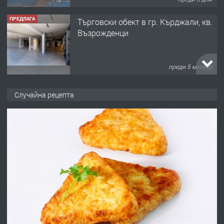
ПРЕДЛАГА
търсим общ работник
преди 6 месеца
ПРЕДЛАГА
Заведение /ресторант, бистро/ в с.
Случайна рецепта
Чакаларово, община Кирково
преди 7 месеца
ПРЕДЛАГА
Гараж под наем в супер център
Кърджали
преди 10 месеца
ПРЕДЛАГА