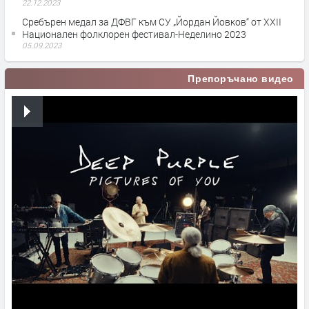
22.12.2023
Сребърен медал за ДФВГ към СУ „Йордан Йовков“ от XXII
Национален фолклорен фестивал-Неделино 2023
05.09.2023
Препоръчано видео