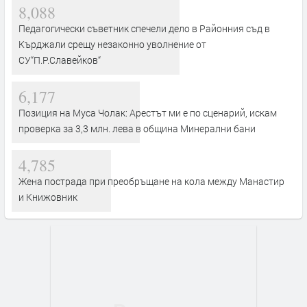
8,088
Педагогически съветник спечели дело в Районния съд в
Кърджали срещу незаконно уволнение от
СУ“П.Р.Славейков“
6,177
Позиция на Муса Чолак: Арестът ми е по сценарий, искам
проверка за 3,3 млн. лева в община Минерални бани
4,785
Жена пострада при преобръщане на кола между Манастир
и Книжовник