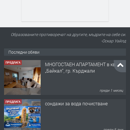
ПРЕДЛАГА
МНОГОСТАЕН АПАРТАМЕНТ в кв.
„Байкал“, гр. Кърджали
Образованите противоречат на другите, мъдрите на себе си.
-Оскар Уайлд
преди 1 месец
Последни обяви
ПРЕДЛАГА
сондажи за вода почистване
преди 5 дни
ПРЕДЛАГА
Tърговски обект в гр. Кърджали, кв.
Възрожденци
преди 5 месеца