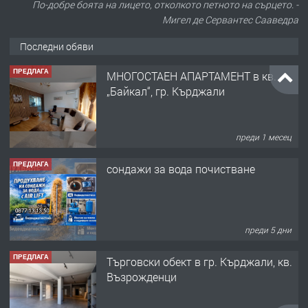
По-добре боята на лицето, отколкото петното на сърцето. -
Мигел де Сервантес Сааведра
Последни обяви
ПРЕДЛАГА
МНОГОСТАЕН АПАРТАМЕНТ в кв.
„Байкал“, гр. Кърджали
преди 1 месец
ПРЕДЛАГА
сондажи за вода почистване
преди 5 дни
ПРЕДЛАГА
Tърговски обект в гр. Кърджали, кв.
Възрожденци