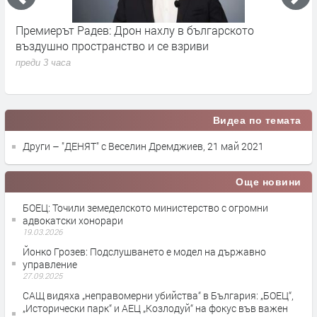
Премиерът Радев: Дрон нахлу в българското
О
въздушно пространство и се взриви
п
преди 3 часа
Видеа по темата
Други – "ДЕНЯТ" с Веселин Дремджиев, 21 май 2021
Още новини
БОЕЦ: Точили земеделското министерство с огромни
адвокатски хонорари
19.03.2026
Йонко Грозев: Подслушването е модел на държавно
управление
27.09.2025
САЩ видяха „неправомерни убийства“ в България: „БОЕЦ“,
„Исторически парк“ и АЕЦ „Козлодуй“ на фокус във важен