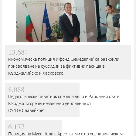
13,684
Икономическа полиция и фонд „Земеделие“ са разкрили
присвояване на субсидии за фиктивни пасища в
Кърджалийско и Хасковско
8,088
Педагогически съветник спечели дело в Районния съд в
Кърджали срещу незаконно уволнение от
СУ“П.Р.Славейков“
6,177
Позиция на Муса Чолак: Арестът ми е по сценарий, искам