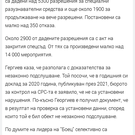
са дадени над 5300 разрешения за специални
разузнавателни средства и още около 1900 за
продължаване на вече разрешени. Постановени са
малко над 350 отказа.
Около 2900 от дадените разрешения са с акт на
закрития спецсъд. От тях са произведени малко над
14 000 мероприятия.
Гергиев каза, че разполага с доказателства за
незаконно подслушване. Той посочи, че в годишния си
доклад за 2020 година, публикуван през 2021, бюрото
за контрол на СРС-та е заявило, че не са установени
нарушения. По-късно Георгиев е получил документ, че
в резултат на проверка са установени данни, според
които той е бил обект не незаконно подслушване.
По думите на лидера на "Боец" селективно са