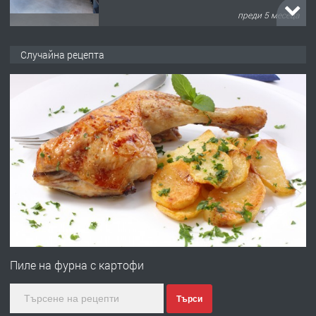
преди 5 месеца
ПРЕДЛАГА
търсим общ работник
Случайна рецепта
преди 6 месеца
ПРЕДЛАГА
Заведение /ресторант, бистро/ в с.
Чакаларово, община Кирково
преди 7 месеца
ПРЕДЛАГА
Гараж под наем в супер център
Кърджали
Пиле на фурна с картофи
Търси
преди 10 месеца