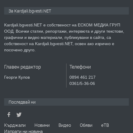
ПРЕДЛАГА
№3972 Парцел в регулация на брега
За Kardjali.bgvesti.NET
на язовир Студен кладенец 331м2 |
село Гняздово.
Kardjali.bgvesti.NET е собственост на ЕСКОМ МЕДИА ГРУП
ООД. Всички статии, репортажи, интервюта и други текстови,
преди 1 година
графични и видео материали, публикувани в сайта, са
собственост на Kardjali.bgvesti.NET, освен ако изрично е
ПРЕДЛАГА
Курс
посочено друго.
„Електротехник”/”Електромонтьор”
дистанционна или дневна форма на
Главен редактор
Телефони
обучение
преди 1 година
Георги Кулов
0894 461 217
0361/5-36-06
ПРЕДЛАГА
Курсове-
Пчеларство,Растениевъдство,Животно
защита
Последвай ни
преди 1 година
Кърджали
Новини
Видео
Обяви
еТВ
ПРЕДЛАГА
**Прекрасен имот за продажба в
Изпрати ни новина