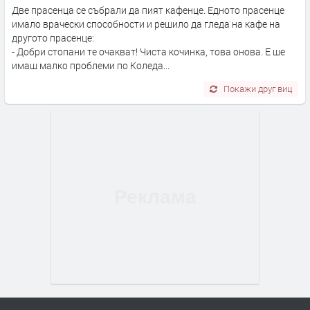
Две прасенца се събрали да пият кафенце. Едното прасенце
имало врачески способности и решило да гледа на кафе на
другото прасенце:
- Добри стопани те очакват! Чиста кочинка, това онова. Е ше
имаш малко проблеми по Коледа...
Покажи друг виц