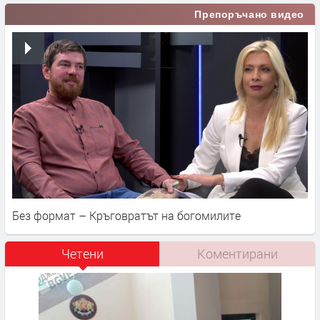
Препоръчано видео
Без формат – Кръговратът на богомилите
Четени
Коментирани