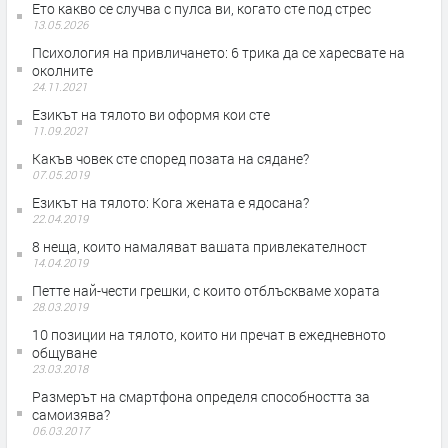
Ето какво се случва с пулса ви, когато сте под стрес
13.05.2026
Психология на привличането: 6 трика да се харесвате на
околните
24.11.2021
Езикът на тялото ви оформя кои сте
11.09.2021
Какъв човек сте според позата на сядане?
07.05.2019
Езикът на тялото: Кога жената е ядосана?
22.04.2019
8 неща, които намаляват вашата привлекателност
14.04.2019
Петте най-чести грешки, с които отблъскваме хората
28.03.2019
10 позиции на тялото, които ни пречат в ежедневното
общуване
23.03.2018
Размерът на смартфона определя способността за
самоизява?
06.03.2017