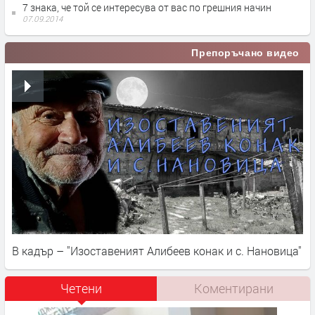
7 знака, че той се интересува от вас по грешния начин
07.09.2014
Препоръчано видео
В кадър – "Изоставеният Алибеев конак и с. Нановица"
Четени
Коментирани