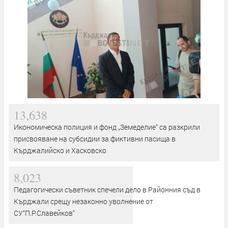
13,638
Икономическа полиция и фонд „Земеделие“ са разкрили
присвояване на субсидии за фиктивни пасища в
Кърджалийско и Хасковско
8,023
Педагогически съветник спечели дело в Районния съд в
Кърджали срещу незаконно уволнение от
СУ“П.Р.Славейков“