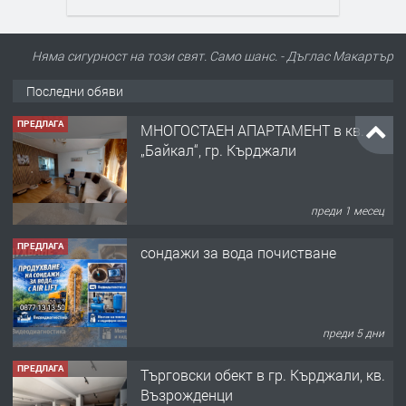
Няма сигурност на този свят. Само шанс. - Дъглас Макартър
Последни обяви
ПРЕДЛАГА
МНОГОСТАЕН АПАРТАМЕНТ в кв.
„Байкал“, гр. Кърджали
преди 1 месец
ПРЕДЛАГА
сондажи за вода почистване
преди 5 дни
ПРЕДЛАГА
Tърговски обект в гр. Кърджали, кв.
Възрожденци