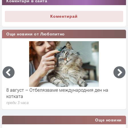
Коментари в сайта
Коментирай
Още новини от Любопитно
8 август – Отбелязваме международния ден на
С
котката
п
преди 3 часа
п
Още новини