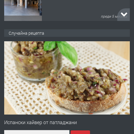
преди 5 месеца
ПРЕДЛАГА
търсим общ работник
Случайна рецепта
преди 6 месеца
ПРЕДЛАГА
Заведение /ресторант, бистро/ в с.
Чакаларово, община Кирково
преди 7 месеца
ПРЕДЛАГА
Гараж под наем в супер център
Кърджали
Испански хайвер от патладжани