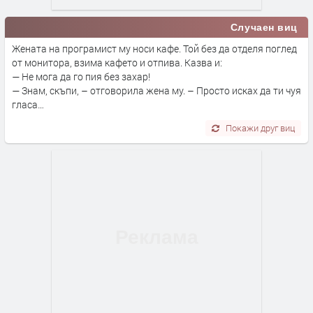
Случаен виц
Жената на програмист му носи кафе. Той без да отделя поглед
от монитора, взима кафето и отпива. Казва и:
— Не мога да го пия без захар!
— Знам, скъпи, – отговорила жена му. – Просто исках да ти чуя
гласа…
Покажи друг виц