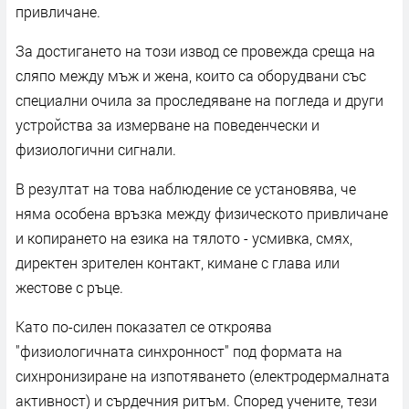
привличане.
За достигането на този извод се провежда среща на
сляпо между мъж и жена, които са оборудвани със
специални очила за проследяване на погледа и други
устройства за измерване на поведенчески и
физиологични сигнали.
В резултат на това наблюдение се установява, че
няма особена връзка между физическото привличане
и копирането на езика на тялото - усмивка, смях,
директен зрителен контакт, кимане с глава или
жестове с ръце.
Като по-силен показател се откроява
"физиологичната синхронност" под формата на
сихнронизиране на изпотяването (електродермалната
активност) и сърдечния ритъм. Според учените, тези