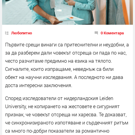
Любопитно
0 Коментара
Първите срещи винаги са притеснителни и неудобни, а
за да разберем дали човекът отсреща си пада по нас,
често разчитаме предимно на езика на тялото.
Сигналите, които изпращаме, неведнъж са били
обект на научни изследвания. А последното ни дава
доста интересни заключения.
Според изследователи от нидерландския Leiden
University, не копирането на жестовете е сигурният
признак, че човекът отсреща ни харесва. Те доказват,
че синхронизираното изпотяване и сърдечният ритъм
са много по-добри показатели за романтично