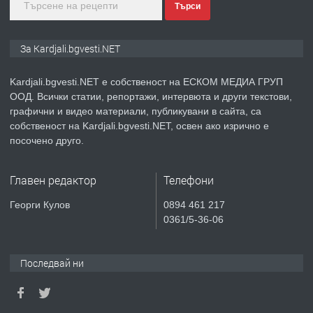
Търси
преди 10 месеца
ПРЕДЛАГА
№3972 Парцел в регулация на брега
За Kardjali.bgvesti.NET
на язовир Студен кладенец 331м2 |
село Гняздово.
Kardjali.bgvesti.NET е собственост на ЕСКОМ МЕДИА ГРУП
ООД. Всички статии, репортажи, интервюта и други текстови,
преди 1 година
графични и видео материали, публикувани в сайта, са
собственост на Kardjali.bgvesti.NET, освен ако изрично е
ПРЕДЛАГА
Курс
посочено друго.
„Електротехник”/”Електромонтьор”
дистанционна или дневна форма на
Главен редактор
Телефони
обучение
преди 1 година
Георги Кулов
0894 461 217
0361/5-36-06
ПРЕДЛАГА
Курсове-
Пчеларство,Растениевъдство,Животно
защита
Последвай ни
преди 1 година